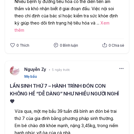
Nhiều bệnh lý đường tiêu hóa có thể diễn tiến âm 
thầm và khó nhận biết ở giai đoạn đầu. Việc nội soi 
theo chỉ định của bác sĩ hoặc kiểm tra sức khỏe định 
kỳ giúp theo dõi tình trạng hệ tiêu hóa và 
...
Xem
thêm
0
Thích
0
Bình luận
0
Chia sẻ
Nguyễn Zy
5 ngày trước
Mẹ bầu
LẦN SINH THỨ 7 – HÀNH TRÌNH ĐÓN CON
KHÔNG HỀ “DỄ DÀNG” NHƯ NHIỀU NGƯỜI NGHĨ
💙
Vừa qua, một mẹ bầu 39 tuần đã bình an đón bé trai 
thứ 7 của gia đình bằng phương pháp sinh thường. 
Em bé chào đời khỏe mạnh, nặng 3,45kg, trong niềm 
hạnh phúc vỡ òa của cả nhà.