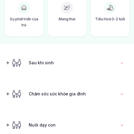
Sự phát triển của
Mang thai
Tiêu Hoá 0-2 tuổi
trẻ
Sau khi sinh
Đọc toàn bộ bài viết
Chăm sóc sức khỏe gia đình
Tính ngày rụng trứng
Nuôi dạy con