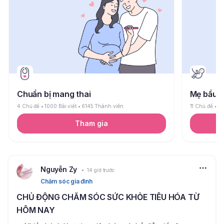
Chuẩn bị mang thai
Mẹ bầu
4 Chủ đề
1000 Bài viết
6145 Thành viên
11 Chủ đề
26
Tham gia
Nguyễn Zy
14 giờ trước
Chăm sóc gia đình
CHỦ ĐỘNG CHĂM SÓC SỨC KHỎE TIÊU HÓA TỪ
HÔM NAY