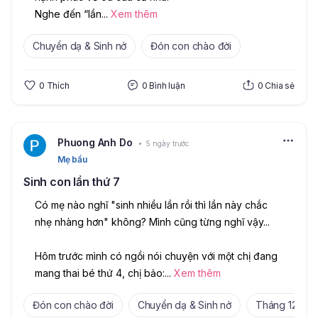
Nghe đến “lần
...
Xem thêm
Chuyển dạ & Sinh nở
Đón con chào đời
0
Thích
0
Bình luận
0
Chia sẻ
Phuong Anh Do
5 ngày trước
Mẹ bầu
Sinh con lần thứ 7
Có mẹ nào nghĩ "sinh nhiều lần rồi thì lần này chắc 
nhẹ nhàng hơn" không? Mình cũng từng nghĩ vậy...
Hôm trước mình có ngồi nói chuyện với một chị đang 
mang thai bé thứ 4, chị bảo:
...
Xem thêm
Đón con chào đời
Chuyển dạ & Sinh nở
Tháng 12 202