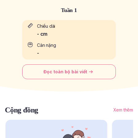
Tuần 1
Chiều dài
-
cm
Cân nặng
-
Đọc toàn bộ bài viết
Cộng đồng
Xem thêm