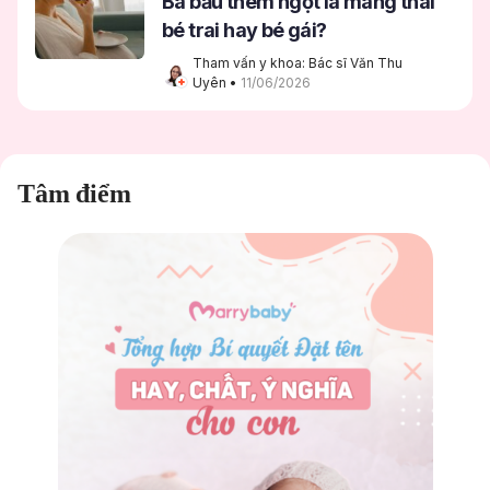
Bà bầu thèm ngọt là mang thai
bé trai hay bé gái?
Tham vấn y khoa: Bác sĩ Văn Thu 
Uyên
 • 
11/06/2026
Tâm điểm