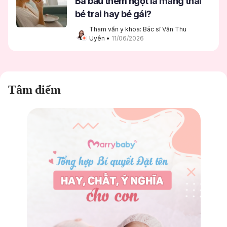
Bà bầu thèm ngọt là mang thai
bé trai hay bé gái?
Tham vấn y khoa: Bác sĩ Văn Thu 
Uyên
 • 
11/06/2026
Tâm điểm