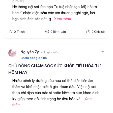
điều trị.
Hệ thống nội soi tích hợp Trí tuệ nhân tạo (AI) hỗ trợ 
bác sĩ nhận diện sớm các tổn thương nghi ngờ, kết 
hợp hình ảnh sắc nét, g
...
Xem thêm
0
Thích
0
Bình luận
0
Chia sẻ
Nguyễn Zy
1 ngày trước
Chăm sóc gia đình
CHỦ ĐỘNG CHĂM SÓC SỨC KHỎE TIÊU HÓA TỪ
HÔM NAY
Nhiều bệnh lý đường tiêu hóa có thể diễn tiến âm 
thầm và khó nhận biết ở giai đoạn đầu. Việc nội soi 
theo chỉ định của bác sĩ hoặc kiểm tra sức khỏe định 
kỳ giúp theo dõi tình trạng hệ tiêu hóa và 
...
Xem
thêm