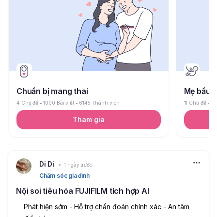
Chuẩn bị mang thai
Mẹ bầu
4 Chủ đề
1000 Bài viết
6145 Thành viên
11 Chủ đề
26
Tham gia
Di Di
1 ngày trước
Chăm sóc gia đình
Nội soi tiêu hóa FUJIFILM tích hợp AI
Phát hiện sớm - Hỗ trợ chẩn đoán chính xác - An tâm 