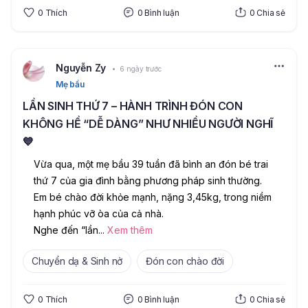
0
Thích
0
Bình luận
0
Chia sẻ
Nguyễn Zy
6 ngày trước
Mẹ bầu
LẦN SINH THỨ 7 – HÀNH TRÌNH ĐÓN CON
KHÔNG HỀ “DỄ DÀNG” NHƯ NHIỀU NGƯỜI NGHĨ
💙
Vừa qua, một mẹ bầu 39 tuần đã bình an đón bé trai 
thứ 7 của gia đình bằng phương pháp sinh thường. 
Em bé chào đời khỏe mạnh, nặng 3,45kg, trong niềm 
hạnh phúc vỡ òa của cả nhà.
Nghe đến “lần
...
Xem thêm
Chuyển dạ & Sinh nở
Đón con chào đời
0
Thích
0
Bình luận
0
Chia sẻ