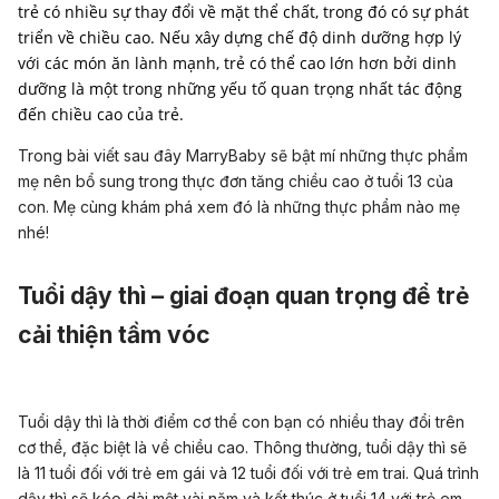
trẻ có nhiều sự thay đổi về mặt thể chất, trong đó có sự phát
triển về chiều cao. Nếu xây dựng chế độ dinh dưỡng hợp lý
với các món ăn lành mạnh, trẻ có thể cao lớn hơn bởi dinh
dưỡng là một trong những yếu tố quan trọng nhất tác động
đến chiều cao của trẻ.
Trong bài viết sau đây MarryBaby sẽ bật mí những thực phẩm
mẹ nên bổ sung trong thực đơn tăng chiều cao ở tuổi 13 của
con. Mẹ cùng khám phá xem đó là những thực phẩm nào mẹ
nhé!
Tuổi dậy thì – giai đoạn quan trọng để trẻ
cải thiện tầm vóc
Tuổi dậy thì là thời điểm cơ thể con bạn có nhiều thay đổi trên
cơ thể, đặc biệt là về chiều cao. Thông thường, tuổi dậy thì sẽ
là 11 tuổi đối với trẻ em gái và 12 tuổi đối với trẻ em trai. Quá trình
dậy thì sẽ kéo dài một vài năm và kết thúc ở tuổi 14 với trẻ em