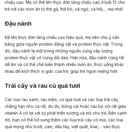
chiều cao. Mẹ có thể lên thực đơn tăng chiều cao ở tuổi 13 cho
trẻ với các món ăn từ thịt gà, thịt bò, cá ngừ, cá hồi,… mẹ nhé!
Đậu nành
Để lên thực đơn tăng chiều cao hiệu quả, mẹ nên chú ý cân
bằng giữa nguồn protein động vật và protein thực vật. Trong
đó,
đậu nành
là một trong những nguồn cung cấp lượng
protein thực vật vô cùng dồi dào. Hơn nữa, đậu nành cũng rất
dễ tìm và có thể chế biến thành nhiều món ăn, thức uống khác
nhau để kích thích vị giác của trẻ, giúp trẻ ngon miệng hơn.
Trái cây và rau củ quả tươi
Các loại rau xanh, rau mầm, củ quả tươi và
các loại trái cây
,
chẳng hạn như cà rốt, đu đủ, bông cải hoặc rau bó xôi rất giàu
vitamin A có lợi với sự phát triển xương và mô cho trẻ. Bên cạnh
đó, bạn có thể bổ sung thêm các loại trái cây có múi, các loại
quả mọng như bưởi, cam, dâu tây, việt quất, kiwi,… vào thực