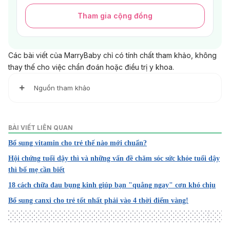
Tham gia cộng đồng
Các bài viết của MarryBaby chỉ có tính chất tham khảo, không
thay thế cho việc chẩn đoán hoặc điều trị y khoa.
Nguồn tham khảo
1.
Những thực phẩm giúp tăng chiều cao tối ưu cho trẻ
BÀI VIẾT LIÊN QUAN
http://kiemsoatbenhtatphutho.gov.vn/Chuyen-muc-tin/Chi-
Bổ sung vitamin cho trẻ thế nào mới chuẩn?
tiet-tin/tabid/92/t/nhung-thuc-pham-giup-tang-chieu-cao-
toi-uu-cho-tre/title/6897/ctitle/18/language/vi-
Hội chứng tuổi dậy thì và những vấn đề chăm sóc sức khỏe tuổi dậy
VN/Default.aspx?AspxAutoDetectCookieSupport=1
thì bố mẹ cần biết
18 cách chữa đau bụng kinh giúp bạn "quẳng ngay" cơn khó chịu
Ngày truy cập: 10/12/2021
Bổ sung canxi cho trẻ tốt nhất phải vào 4 thời điểm vàng!
2. What is a Growth Spurt During Puberty?
https://www.hopkinsallchildrens.org/ACH-News/General-