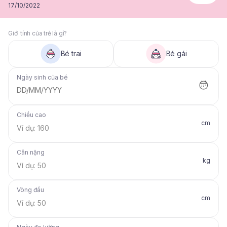
17/10/2022
Giới tính của trẻ là gì?
Bé trai
Bé gái
Ngày sinh của bé
DD/MM/YYYY
Chiều cao
cm
Cân nặng
kg
Vòng đầu
cm