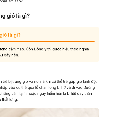
 phải làm sao?
ng gió là gì?
gió là gì?
 tượng cảm mạo. Còn Đông y thì được hiểu theo nghĩa
 hậu gây nên.
iến trẻ bị trúng gió và nôn là khi cơ thể trẻ gặp gió lạnh đột
nhập vào cơ thể qua lỗ chân lông bị hở và đi vào đường
chứng cảm lạnh hoặc nguy hiểm hơn là bị liệt dây thần
 thắt lưng.