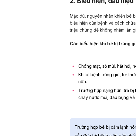
2. Biểu hiện, dấu hiệu 
Mặc dù, nguyên nhân khiến bé bị
biểu hiện của bệnh và cách chữa 
triệu chứng để không nhầm lẫn gi
Các biểu hiện khi trẻ bị trúng 
Chóng mặt, sổ mũi, hắt hỏi, 
Khi bị bệnh trúng gió, trẻ t
nữa.
Trường hợp nặng hơn, trẻ bị t
chảy nước mũi, đau bụng và 
Trường hợp bé bị cảm lạnh nôn
cần đưa tới bệnh viện gần nhất