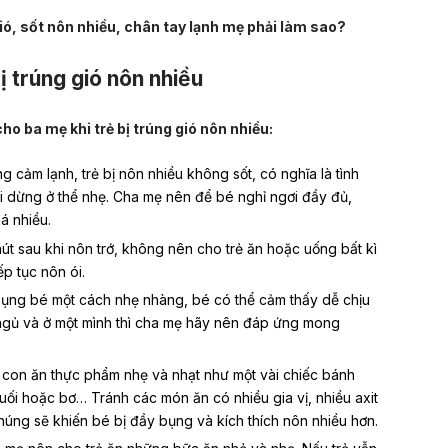
gió, sốt nôn nhiều, chân tay lạnh mẹ phải làm sao?
bị trúng gió nôn nhiều
cho ba mẹ khi trẻ bị trúng gió nôn nhiều:
g cảm lạnh, trẻ bị nôn nhiều không sốt, có nghĩa là tình
i dừng ở thể nhẹ. Cha mẹ nên để bé nghỉ ngơi đầy đủ,
á nhiều.
út sau khi nôn trớ, không nên cho trẻ ăn hoặc uống bất kì
ếp tục nôn ói.
bụng bé một cách nhẹ nhàng, bé có thể cảm thấy dễ chịu
gủ và ở một mình thì cha mẹ hãy nên đáp ứng mong
 con ăn thực phẩm nhẹ và nhạt như một vài chiếc bánh
uối hoặc bơ… Tránh các món ăn có nhiều gia vị, nhiều axit
húng sẽ khiến bé bị đầy bụng và kích thích nôn nhiều hơn.