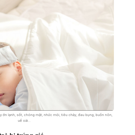
y ớn lạnh, sốt, chóng mặt, nhức mỏi, tiêu chảy, đau bụng, buồn nôn,
uể oải…