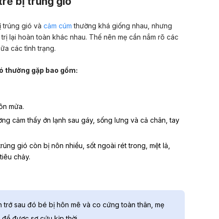
trẻ bị trúng gió
 trúng gió và
cảm cúm
thường khá giống nhau, nhưng
trị lại hoàn toàn khác nhau. Thế nên mẹ cần nắm rõ các
ữa các tình trạng.
gió thường gặp bao gồm:
nôn mửa.
hường cảm thấy ớn lạnh sau gáy, sống lưng và cả chân, tay
rúng gió còn bị nôn nhiều, sốt ngoài rét trong, mệt lả,
tiêu chảy.
 trớ sau đó bé bị hôn mê và co cứng toàn thân, mẹ
 để được sơ cứu kịp thời.