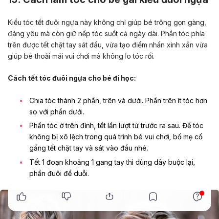
Kiểu tóc tết đuôi ngựa này không chỉ giúp bé trông gọn gàng,
đáng yêu mà còn giữ nếp tóc suốt cả ngày dài. Phần tóc phía
trên được tết chặt tay sát đầu, vừa tạo điểm nhấn xinh xắn vừa
giúp bé thoải mái vui chơi mà không lo tóc rối.
Cách tết tóc đuôi ngựa cho bé đi học:
Chia tóc thành 2 phần, trên và dưới. Phần trên ít tóc hơn
so với phần dưới.
Phần tóc ở trên đỉnh, tết lần lượt từ trước ra sau. Để tóc
không bị xô lệch trong quá trình bé vui chơi, bố mẹ cố
gắng tết chặt tay và sát vào đầu nhé.
Tết 1 đoạn khoảng 1 gang tay thì dùng dây buộc lại,
phần đuôi để duỗi.
x