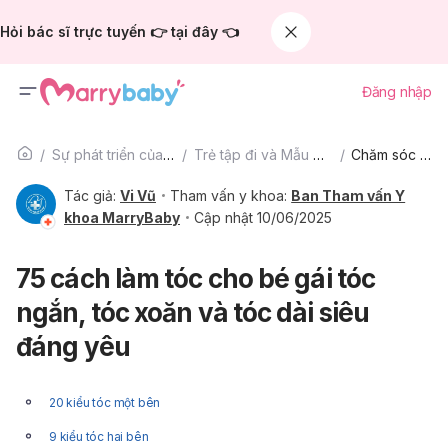
Hỏi bác sĩ trực tuyến 👉 tại đây 👈
Đăng nhập
Sự phát triển của trẻ
Trẻ tập đi và Mẫu giáo
Chăm sóc trẻ
Tác giả:
Vi Vũ
Tham vấn y khoa:
Ban Tham vấn Y
khoa MarryBaby
Cập nhật 10/06/2025
75 cách làm tóc cho bé gái tóc
ngắn, tóc xoăn và tóc dài siêu
đáng yêu
20 kiểu tóc một bên
9 kiểu tóc hai bên