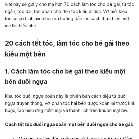
viết này sẽ gợi ý cho mẹ hơn 70 cách làm tóc cho bé gái, từ tóc
ngắn, tóc dài, tóc xoăn cho đến tóc kiểu đi tiệc. Với mỗi kiểu
tóc sẽ có hình minh họa và hướng dẫn mẹ cách thực hiện, mời
mẹ tìm hiểu nhé.
20 cách tết tóc, làm tóc cho bé gái theo
kiểu một bên
1. Cách làm tóc cho bé gái theo kiểu một
bên đuôi ngựa
Kiểu tóc đuôi ngựa xoắn này là phiên bản cách điệu từ đuôi
ngựa truyền thống, với phần tóc hai bên được xoắn lại trước khi
buộc, tạo hiệu ứng mềm mại và thanh lịch trên khuôn mặt bé.
Cách tết tóc đuôi ngựa xoắn một bên đuôi ngựa cho bé gái:
Mẹ chia tóc làm đôi, xoắn nhẹ rồi buộc lại với nhau. Cầm