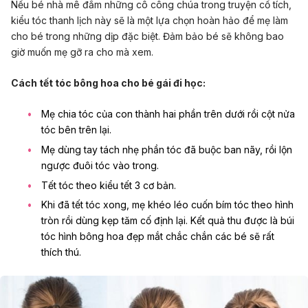
Nếu bé nhà mê đắm những cô công chúa trong truyện cổ tích,
kiểu tóc thanh lịch này sẽ là một lựa chọn hoàn hảo để mẹ làm
cho bé trong những dịp đặc biệt. Đảm bảo bé sẽ không bao
giờ muốn mẹ gỡ ra cho mà xem.
Cách tết tóc bông hoa cho bé gái đi học:
Mẹ chia tóc của con thành hai phần trên dưới rồi cột nửa
tóc bên trên lại.
Mẹ dùng tay tách nhẹ phần tóc đã buộc ban nãy, rồi lộn
ngược đuôi tóc vào trong.
Tết tóc theo kiểu tết 3 cơ bản.
Khi đã tết tóc xong, mẹ khéo léo cuốn bím tóc theo hình
tròn rồi dùng kẹp tăm cố định lại. Kết quả thu được là búi
tóc hình bông hoa đẹp mắt chắc chắn các bé sẽ rất
thích thú.