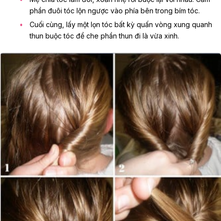
phần đuôi tóc lộn ngược vào phía bên trong bím tóc.
Cuối cùng, lấy một lọn tóc bất kỳ quấn vòng xung quanh
thun buộc tóc để che phần thun đi là vừa xinh.