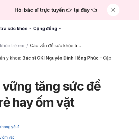
Hỏi bác sĩ trực tuyến 👉 tại đây 👈
tra sức khỏe
Cộng đồng
khỏe trẻ em
Các vấn đề sức khỏe trẻ em khác
ấn y khoa:
Bác sĩ CKI Nguyễn Đinh Hồng Phúc
Cập
 vững tăng sức đề
rẻ hay ốm vặt
 kháng yếu?
y ốm vặt