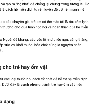
 và tạo ra “bộ nhớ” để chống lại chúng trong tương lai. Do
ất là cách hệ miễn dịch tự rèn luyện để trở nên mạnh mẽ
eo các chuyên gia, trẻ em có thể mắc tới
18 đợt cảm lạnh
nh thường cho quá trình học hỏi và hoàn thiện của hệ miễn
c:
Ngoài đề kháng, các yếu tố như thiếu ngủ, căng thẳng,
ếp xúc với khói thuốc, hóa chất cũng là nguyên nhân
n.
g cho trẻ hay ốm vặt
ừ các loại thuốc bổ, cách tốt nhất để hỗ trợ hệ miễn dịch
h. Dưới đây là
cách phòng tránh trẻ hay ốm vặt
hiệu
đa dạng