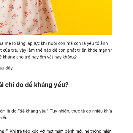
a mẹ lo lắng, áp lực khi nuôi con mà còn là yếu tố ảnh
t của trẻ. Vậy làm thế nào để con phát triển khỏe mạnh?
ề kháng cho trẻ hay ốm vặt hay không?
sau đây.
ải chỉ do đề kháng yếu?
m là do “đề kháng yếu”. Tuy nhiên, thực tế có nhiều khía
hiểu:
ỏi”:
Khi trẻ tiếp xúc với một mầm bệnh mới, hệ thống miễn