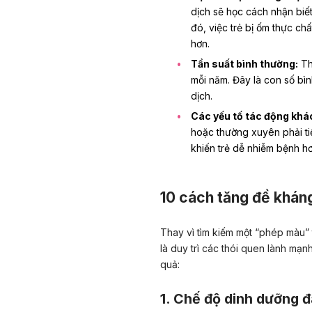
dịch sẽ học cách nhận biết
đó, việc trẻ bị ốm thực ch
hơn.
Tần suất bình thường:
Th
mỗi năm
. Đây là con số bì
dịch.
Các yếu tố tác động khá
hoặc thường xuyên phải ti
khiến trẻ dễ nhiễm bệnh hơ
10 cách tăng đề khán
Thay vì tìm kiếm một “phép màu” t
là duy trì các thói quen lành mạn
quả:
1. Chế độ dinh dưỡng 