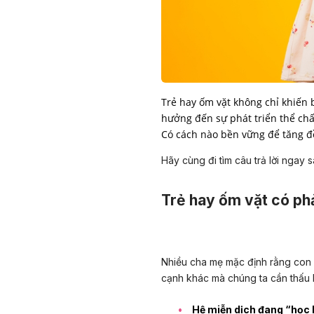
Trẻ hay ốm vặt không chỉ khiến b
hưởng đến sự phát triển thể chấ
Có cách nào bền vững để tăng đ
Hãy cùng đi tìm câu trả lời ngay 
Trẻ hay ốm vặt có ph
Nhiều cha mẹ mặc định rằng con ố
cạnh khác mà chúng ta cần thấu 
Hệ miễn dịch đang “học h