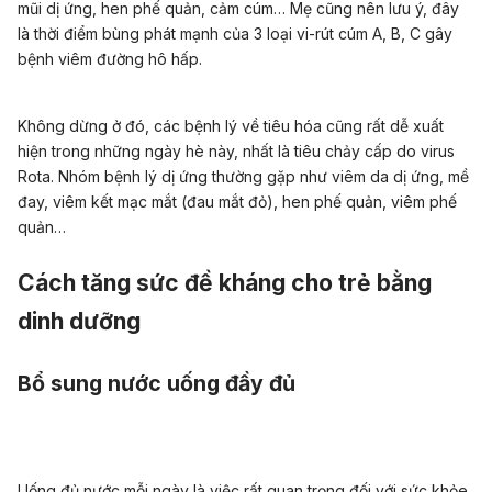
mũi dị ứng, hen phế quản, cảm cúm… Mẹ cũng nên lưu ý, đây
là thời điểm bùng phát mạnh của 3 loại vi-rút cúm A, B, C gây
bệnh viêm đường hô hấp.
Không dừng ở đó, các bệnh lý về tiêu hóa cũng rất dễ xuất
hiện trong những ngày hè này, nhất là tiêu chảy cấp do virus
Rota. Nhóm bệnh lý dị ứng thường gặp như viêm da dị ứng, mề
đay, viêm kết mạc mắt (đau mắt đỏ), hen phế quản, viêm phế
quản…
Cách tăng sức đề kháng cho trẻ bằng
dinh dưỡng
Bổ sung nước uống đầy đủ
Uống đủ nước mỗi ngày là việc rất quan trọng đối với sức khỏe