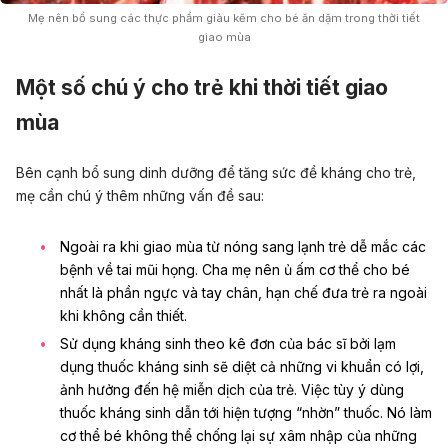
Mẹ nên bổ sung các thực phẩm giàu kẽm cho bé ăn dặm trong thời tiết
giao mùa
Một số chú ý cho trẻ khi thời tiết giao
mùa
Bên cạnh bổ sung dinh dưỡng để tăng sức đề kháng cho trẻ,
mẹ cần chú ý thêm những vấn đề sau:
Ngoài ra khi giao mùa từ nóng sang lạnh trẻ dễ mắc các
bệnh về tai mũi họng. Cha mẹ nên ủ ấm cơ thể cho bé
nhất là phần ngực và tay chân, hạn chế đưa trẻ ra ngoài
khi không cần thiết.
Sử dụng kháng sinh theo kê đơn của bác sĩ bởi lạm
dụng thuốc kháng sinh sẽ diệt cả những vi khuẩn có lợi,
ảnh hưởng đến hệ miễn dịch của trẻ. Việc tùy ý dùng
thuốc kháng sinh dẫn tới hiện tượng “nhờn” thuốc. Nó làm
cơ thể bé không thể chống lại sự xâm nhập của những