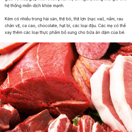
hệ thống miễn dịch khỏe mạnh.
Kẽm có nhiều trong hải sản, thịt bò, thịt lợn (nạc vai), nấm, rau
chân vịt, ca cao, chocolate, hạt bí, các loại đậu. Các mẹ có thể
xay thêm các loại thực phẩm bổ sung cho bữa ăn dặm của bé.