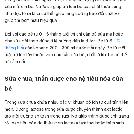
của mỗi em bé. Nước sẽ giúp trẻ loại bỏ các chất thừa cũng
như độc tố ra khỏi cơ thể, giúp tăng cường trao đổi chất và
giúp tim bơm máu hiệu quả.
Đối với các bé từ 0 – 6 tháng tuổi thì chỉ cần bú sữa mẹ hoặc
pha sữa bột theo đúng tỉ lệ hướng dẫn là được. Bé từ 6 –
12
tháng tuổi
cần khoảng 200 – 300 ml nước mỗi ngày. Bé từ một
tuổi trở lên tùy thuộc vào nhu cầu của bé, nhất là khi bé có thể
tự cầm cốc.
Sữa chua, thần dược cho hệ tiêu hóa của
bé
Trong sữa chua chứa nhiều các vi khuẩn có ích từ quá trình lên
men. Đường lactose trong sữa được chuyển thành axit lactic
tạo môi trường an toàn trong ruột. Nó giúp tránh được tình trạng
rối loạn tiêu hóa do thiếu men lactaza tạm thời hoặc bẩm sinh.