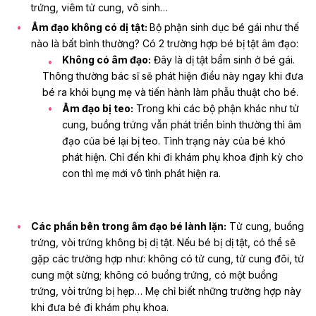
trứng, viêm tử cung, vô sinh…
Âm đạo không có dị tật:
Bộ phận sinh dục bé gái như thế
nào là bất bình thường? Có 2 trường hợp bé bị tật âm đạo:
Không có âm đạo:
Đây là dị tật bẩm sinh ở bé gái.
Thông thường bác sĩ sẽ phát hiện điều này ngay khi đưa
bé ra khỏi bụng mẹ và tiến hành làm phẫu thuật cho bé.
Âm đạo bị teo:
Trong khi các bộ phận khác như tử
cung, buồng trứng vẫn phát triển bình thường thì âm
đạo của bé lại bị teo. Tình trạng này của bé khó
phát hiện. Chỉ đến khi đi khám phụ khoa định kỳ cho
con thì mẹ mới vô tình phát hiện ra.
Các phần bên trong âm đạo bé lành lặn:
Tử cung, buồng
trứng, vòi trứng không bị dị tật. Nếu bé bị dị tật, có thể sẽ
gặp các trường hợp như: không có tử cung, tử cung đôi, tử
cung một sừng; không có buồng trứng, có một buồng
trứng, vòi trứng bị hẹp… Mẹ chỉ biết những trường hợp này
khi đưa bé đi khám phụ khoa.