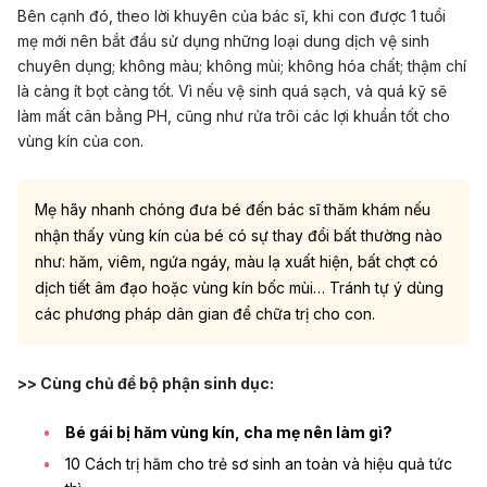
Bên cạnh đó, theo lời khuyên của bác sĩ, khi con được 1 tuổi
mẹ mới nên bắt đầu sử dụng những loại dung dịch vệ sinh
chuyên dụng; không màu; không mùi; không hóa chất; thậm chí
là càng ít bọt càng tốt. Vì nếu vệ sinh quá sạch, và quá kỹ sẽ
làm mất cân bằng PH, cũng như rửa trôi các lợi khuẩn tốt cho
vùng kín của con.
Mẹ hãy nhanh chóng đưa bé đến bác sĩ thăm khám nếu
nhận thấy vùng kín của bé có sự thay đổi bất thường nào
như: hăm, viêm, ngứa ngáy, màu lạ xuất hiện, bất chợt có
dịch tiết âm đạo hoặc vùng kín bốc mùi… Tránh tự ý dùng
các phương pháp dân gian để chữa trị cho con.
>> Cùng chủ đề bộ phận sinh dục:
Bé gái bị hăm vùng kín, cha mẹ nên làm gì?
10 Cách trị hăm cho trẻ sơ sinh an toàn và hiệu quả tức