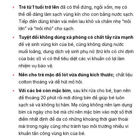
Trẻ từ 1 tuổi trở lên
đã có thể đứng, ngồi xổm, mẹ có
thể dễ dàng làm sạch vùng kín cho con bằng nước sạch.
Tiếp đến dùng khăn vải mềm lau khô và chấm nhẹ “môi
lớn” và “môi nhỏ” cho sạch.
Tuyệt đối không dùng xà phòng có chất tẩy rửa mạnh
để vệ sinh vùng kín của bé, cũng không dùng nước
muối loãng, dung dịch vệ sinh phụ nữ (trừ khi có chỉ định
của bác sĩ) vì có thể tiêu diệt các vi khuẩn có lợi làm
nhiệm vụ bảo vệ.
Nên cho trẻ mặc đồ lót vừa đúng kích thước;
chất liệu
cotton thoáng và dễ hút mồ hôi.
Với các bé còn mặc bỉm
, sau khi rửa cho bé, bạn nên
để thoáng 20 phút rồi mới đóng bỉm để giúp bé luôn
sạch sẽ và không bị hăm. Mẹ cũng không nên lạm dụng
bỉm cả ngày cho bé mà chỉ nên mặc bỉm vào một số thời
điểm nhất định để da có những khoảng thời gian thoải
mái trong ngày cũng như tránh tạo môi trường nhiều vi
khuẩn tấn công vùng kín của bé.