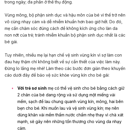
trong ngày
; đa phần ở thế thụ động.
Vùng mông, bộ phận sinh dục và hậu môn của bé vì thế trở nên
vô cùng nhạy cảm và dễ nhiễm khuẩn hơn bao giờ hết. Do đó,
mẹ cần chăm sóc đúng cách để không kích ứng cho làn da
non nớt của trẻ; tránh nhiễm khuẩn bộ phận sinh dục nhất là các
bé gái.
Tuy nhiên, nhiều mẹ lại hạn chế vệ sinh vùng kín vì sợ làm con
đau hay thậm chí không biết về sự cần thiết của việc làm này.
Đừng lo lắng mẹ nhé! Làm theo các bước đơn giản
theo khuyến
cáo
dưới đây để bảo vệ sức khỏe vùng kín cho bé gái:
Với trẻ sơ sinh
mẹ có thể vệ sinh cho bé bằng cách giữ
2 chân của bé dang rộng và sử dụng một miếng vải
mềm, sạch để lau chung quanh vùng kín, mông, hai bên
bẹn cho bé. Khi muốn lau và vệ sinh vùng kín; mẹ nên
dùng khăn vải mềm thấm nước chấm nhẹ thay vì chà xát
mạnh, sẽ gây nên những tổn thương cho vùng da nhạy
cảm.