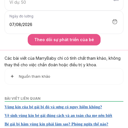
Ngày đo lường
07/08/2026
Theo dõi sự phát triển của bé
Các bài viết của MarryBaby chỉ có tính chất tham khảo, không
thay thế cho việc chẩn đoán hoặc điều trị y khoa.
Nguồn tham khảo
1. Baby genitals: care and cleaning
https://raisingchildren.net.au/newborns/health-daily-
BÀI VIẾT LIÊN QUAN
care/hygiene-keeping-clean/genitals-care-cleaning
Vùng kín của bé gái bị đỏ và sưng có nguy hiểm không?
Ngày truy cập: 12/12/2022
Vệ sinh vùng kín bé gái đúng cách và an toàn cha mẹ nên biết
2. Newborn Appearance Questions
Bé gái bị hăm vùng kín phải làm sao? Phòng ngừa thế nào?
https://www.seattlechildrens.org/conditions/a-z/newborn-