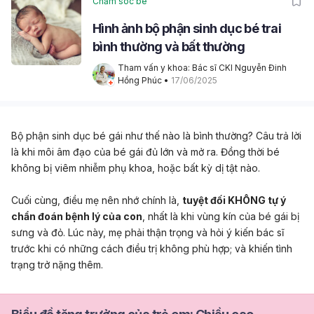
Chăm sóc bé
Hình ảnh bộ phận sinh dục bé trai
bình thường và bất thường
Tham vấn y khoa: Bác sĩ CKI Nguyễn Đinh 
Hồng Phúc
 • 
17/06/2025
Bộ phận sinh dục bé gái như thế nào là bình thường? Câu trả lời
là khi môi âm đạo của bé gái đủ lớn và mở ra. Đồng thời bé
không bị viêm nhiễm phụ khoa, hoặc bất kỳ dị tật nào.
Cuối cùng, điều mẹ nên nhớ chính là,
tuyệt đối KHÔNG tự ý
chẩn đoán bệnh lý của con
, nhất là khi vùng kín của bé gái bị
sưng và đỏ. Lúc này, mẹ phải thận trọng và hỏi ý kiến bác sĩ
trước khi có những cách điều trị không phù hợp; và khiến tình
trạng trở nặng thêm.