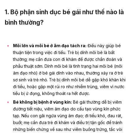
1. Bộ phận sinh dục bé gái như thế nào là
bình thường?
Môi lớn và môi bé ở âm đạo tách ra:
Điều này giúp bé
thuận tiện trong việc đi tiểu. Trẻ bị dính môi bé là bất
thường; mẹ cần đưa con đi khám để được chẩn đoán và
phẫu thuật sớm. Dính môi bé là tình trạng hai môi bé (môi
âm đạo nhỏ) ở bé gái dính vào nhau, thường xảy ra ở trẻ
sơ sinh và trẻ nhỏ. Trẻ bị dính môi bé dễ gặp khó khăn khi
đi tiểu, hoặc gặp một rủi ro như nhiễm trùng, viêm vì nước
tiểu bị ứ đọng, không thoát ra hết được.
Bé không bị bệnh ở vùng kín:
Bé gái thường dễ bị viêm
đường tiết niệu, viêm âm đạo do cấu tạo vùng kín phức
tạp. Nếu
con gãi ngứa vùng âm đạo
; đi tiểu khó, đau rát,
buốt; mẹ cần đưa trẻ đi khám và điều trị tận gốc để tránh
những biến chứng về sau như viêm buồng trứng, tắc vòi