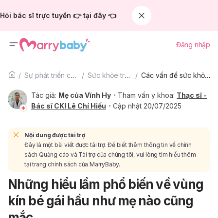
Hỏi bác sĩ trực tuyến 👉 tại đây 👈
Đăng nhập
Sự phát triển của trẻ
Sức khỏe trẻ em
Các vấn đề sức khỏe trẻ em khác
Tác giả:
Mẹ của Vĩnh Hy
Tham vấn y khoa:
Thạc sĩ -
Bác sĩ CKI Lê Chí Hiếu
Cập nhật 20/07/2025
Nội dung được tài trợ
Đây là một bài viết được tài trợ. Để biết thêm thông tin về chính
sách Quảng cáo và Tài trợ của chúng tôi, vui lòng tìm hiểu thêm
tại trang chính sách của MarryBaby.
Những hiểu lầm phổ biến về vùng
kín bé gái hầu như mẹ nào cũng
mắc