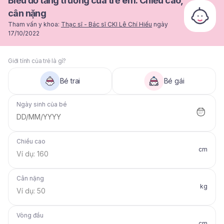
Biểu đồ tăng trưởng của trẻ em: Chiều cao,
cân nặng
Tham vấn y khoa:
Thạc sĩ - Bác sĩ CKI Lê Chí Hiếu
ngày
17/10/2022
Giới tính của trẻ là gì?
Bé trai
Bé gái
Ngày sinh của bé
DD/MM/YYYY
Chiều cao
cm
Cân nặng
kg
Vòng đầu
cm