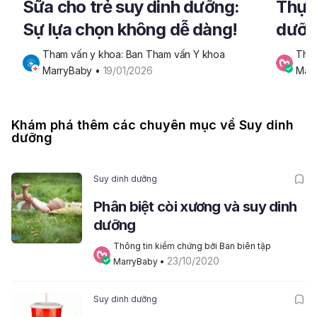
Sữa cho trẻ suy dinh dưỡng:
Thực 
Sự lựa chọn không dễ dàng!
dưỡng
mẹ cầ
Tham vấn y khoa: Ban Tham vấn Y khoa 
Thôn
MarryBaby
 • 
19/01/2026
Mar
Khám phá thêm các chuyên mục về Suy dinh
dưỡng
Suy dinh dưỡng
Phân biệt còi xương và suy dinh
dưỡng
Thông tin kiểm chứng bởi Ban biên tập 
23/10/2020
MarryBaby
 • 
Suy dinh dưỡng