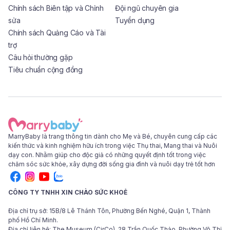
Chính sách Biên tập và Chỉnh
Đội ngũ chuyên gia
sửa
Tuyển dụng
Chính sách Quảng Cáo và Tài
trợ
Câu hỏi thường gặp
Tiêu chuẩn cộng đồng
MarryBaby là trang thông tin dành cho Mẹ và Bé, chuyên cung cấp các
kiến thức và kinh nghiệm hữu ích trong việc Thụ thai, Mang thai và Nuôi
dạy con. Nhằm giúp cho độc giả có những quyết định tốt trong việc
chăm sóc sức khỏe, xây dựng đời sống gia đình và nuôi dạy trẻ tốt hơn
CÔNG TY TNHH XIN CHÀO SỨC KHOẺ
Địa chỉ trụ sở: 15B/8 Lê Thánh Tôn, Phường Bến Nghé, Quận 1, Thành
phố Hồ Chí Minh.
Địa chỉ liên hệ: The Museum (CirCo), 28 Trần Quốc Thảo, Phường Võ Thị