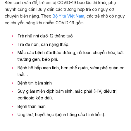
Bên cạnh vấn đề, trẻ em bị COVID-19 bao lâu thì khỏi, phụ
huynh cũng cần lưu ý đến các trường hợp trẻ có nguy cơ
chuyển biến nặng. Theo
Bộ Y tế Việt Nam
, các trẻ nhỏ có nguy
cơ chuyển nặng khi nhiễm COVID-19 gồm:
Trẻ nhũ nhi dưới 12 tháng tuổi
Trẻ đẻ non, cân nặng thấp.
Mắc các bệnh đái tháo đường, rối loạn chuyển hóa, bất
thường gen, béo phì.
Bệnh hô hấp mạn tính, hen phế quản, viêm phế quản co
thắt…
Bệnh tim bẩm sinh.
Suy giảm miễn dịch bẩm sinh, mắc phải (HIV, điều trị
corticoid kéo dài).
Bệnh thận mạn.
Ung thư, huyết học (bệnh hồng cầu hình liềm)…