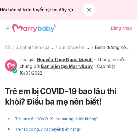
Hỏi bác sĩ trực tuyến 👉 tại đây 👈
Đăng nhập
Sự phát triển của trẻ
Sức khỏe trẻ em
Bệnh đường hô hấp
Tác giả:
Nguyễn Thụy Ngọc Quỳnh
Thông tin kiểm
chứng bởi
Ban biên tập MarryBaby
Cập nhật
18/03/2022
Trẻ em bị COVID-19 bao lâu thì
khỏi? Điều ba mẹ nên biết!
Trẻ em mắc COVID-19 có khác người lớn không?
Trẻ nào có nguy cơ chuyển biến nặng?