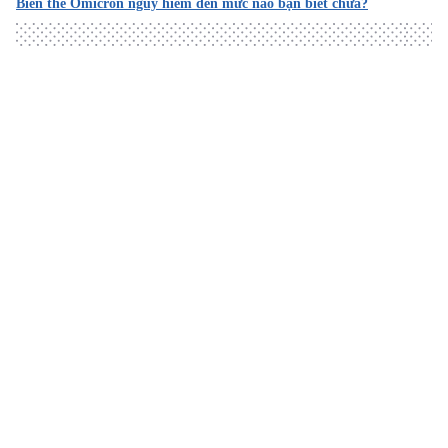
Biến thể Omicron nguy hiểm đến mức nào bạn biết chưa?
Truy cập ngày 12/03/2022
2. Difference in Clinical Patterns between COVID-19 Affect
ed Children and Adults
https://pubmed.ncbi.nlm.nih.gov/34605482/
Loading
Truy cập ngày 12/03/2022
3. COVID-19 disease in children
https://starship.org.nz/guidelines/covid-19-disease-in-
children/
Truy cập ngày 12/03/2022
4. Coronavirus (COVID-19)
https://kidshealth.org/en/parents/coronavirus.html
Truy cập ngày 12/03/2022