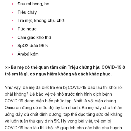
Đau rát họng, ho
Tiêu chảy
Trẻ mệt, không chịu chơi
Tức ngực
Cảm giác khó thở
SpO2 dưới 96%
Ăn/bú kém
>> Ba mẹ có thể quan tâm đến
Triệu chứng hậu COVID-19 ở
trẻ em là gì, có nguy hiểm không và cách khắc phục
.
Như vậy, ba mẹ đã biết trẻ em bị COVID-19 bao lâu thì khỏi rồi
phải không? Để bảo vệ trẻ nhỏ trước tình hình dịch bệnh
COVID-19 đang diễn biến phức tạp. Nhất là với biến chủng
Omicron đang có mức độ lây lan nhanh. Ba mẹ hãy cho trẻ ăn
uống đầy đủ chất dinh dưỡng, tập thể dục tăng sức đề kháng
và luôn tuân thủ quy định 5K. Hy vọng bài viết, trẻ em bị
COVID-19 bao lâu thì khỏi sẽ giúp ích cho các bậc phụ huynh.