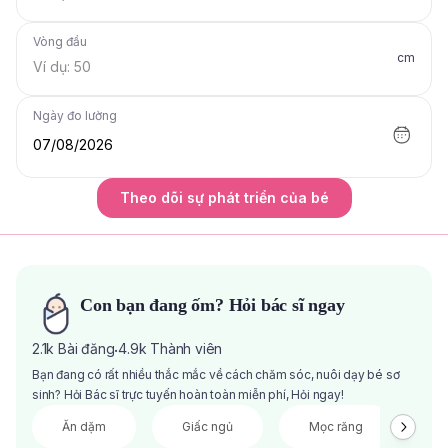
Vòng đầu
cm
Ngày đo lường
07/08/2026
Theo dõi sự phát triển của bé
Con bạn đang ốm? Hỏi bác sĩ ngay
2.1k
Bài đăng
4.9k
Thành viên
·
Bạn đang có rất nhiều thắc mắc về cách chăm sóc, nuôi dạy bé sơ
sinh? Hỏi Bác sĩ trực tuyến hoàn toàn miễn phí, Hỏi ngay!
Ăn dặm
Giấc ngủ
Mọc răng
V