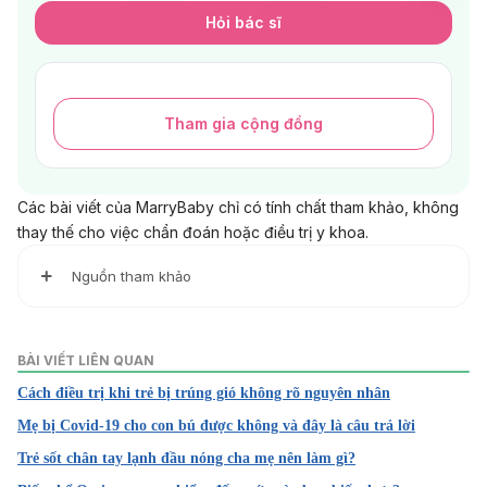
Hỏi bác sĩ
Tham gia cộng đồng
Các bài viết của MarryBaby chỉ có tính chất tham khảo, không
thay thế cho việc chẩn đoán hoặc điều trị y khoa.
Nguồn tham khảo
1. Ca COVID-19 trẻ em tăng: Chuyên gia khuyến cáo các d
ấu hiệu chuyển nặng khi trẻ là F0
BÀI VIẾT LIÊN QUAN
Cách điều trị khi trẻ bị trúng gió không rõ nguyên nhân
https://moh.gov.vn/tin-lien-
quan/-/asset_publisher/vjYyM7O9aWnX/content/ca-
Mẹ bị Covid-19 cho con bú được không và đây là câu trả lời
covid-19-tre-em-tang-chuyen-gia-khuyen-cao-cac-dau-
Trẻ sốt chân tay lạnh đầu nóng cha mẹ nên làm gì?
hieu-chuyen-nang-khi-tre-la-f0