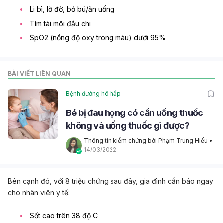
Li bì, lờ đờ, bỏ bú/ăn uống
Tím tái môi đầu chi
SpO2 (nồng độ oxy trong máu) dưới 95%
BÀI VIẾT LIÊN QUAN
Bệnh đường hô hấp
Bé bị đau họng có cần uống thuốc
không và uống thuốc gì được?
Thông tin kiểm chứng bởi Phạm Trung Hiếu
 • 
14/03/2022
Bên cạnh đó, với 8 triệu chứng sau đây, gia đình cần báo ngay
cho nhân viên y tế:
Sốt cao trên 38 độ C