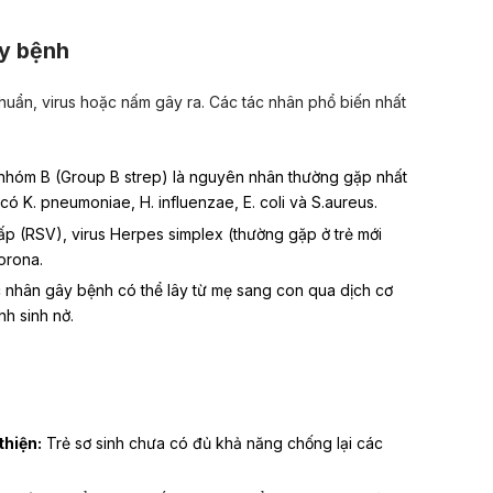
ây bệnh
khuẩn, virus hoặc nấm gây ra. Các tác nhân phổ biến nhất
nhóm B (Group B strep) là nguyên nhân thường gặp nhất
n có
K. pneumoniae
,
H. influenzae
,
E. coli
và
S.aureus
.
ấp
(RSV), virus Herpes simplex (thường gặp ở trẻ mới
Corona.
 nhân gây bệnh có thể lây từ mẹ sang con qua dịch cơ
nh sinh nở.
thiện:
Trẻ sơ sinh chưa có đủ khả năng chống lại các