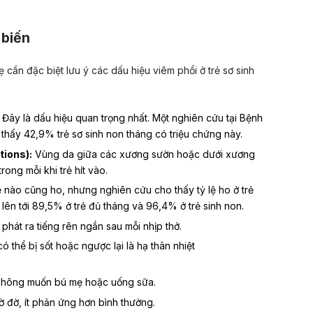
 biến
 cần đặc biệt lưu ý các dấu hiệu viêm phổi ở trẻ sơ sinh
Đây là dấu hiệu quan trọng nhất. Một nghiên cứu tại Bệnh
thấy 42,9% trẻ sơ sinh non tháng có triệu chứng này.
tions):
Vùng da giữa các xương sườn hoặc dưới xương
rong mỗi khi trẻ hít vào.
ẻ nào cũng
ho
, nhưng nghiên cứu cho thấy tỷ lệ ho ở trẻ
ể lên tới 89,5% ở trẻ đủ tháng và 96,4% ở
trẻ sinh non.
phát ra tiếng rên ngắn sau mỗi nhịp thở.
ó thể bị sốt hoặc ngược lại là hạ thân nhiệt
không muốn bú mẹ hoặc uống sữa.
ờ đờ, ít phản ứng hơn bình thường.