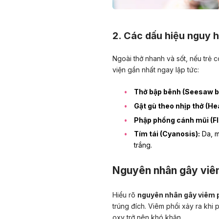
2. Các dấu hiệu nguy 
Ngoài thở nhanh và sốt, nếu trẻ 
viện gần nhất ngay lập tức:
Thở bập bênh (Seesaw b
Gật gù theo nhịp thở (He
Phập phồng cánh mũi (Fl
Tím tái (Cyanosis):
Da, m
trắng.
Nguyên nhân gây viêm
Hiểu rõ
nguyên nhân gây viêm ph
trúng đích. Viêm phổi xảy ra khi 
oxy trở nên khó khăn.