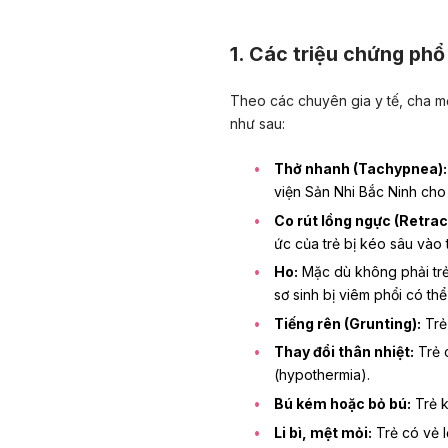
1. Các triệu chứng phổ
Theo các chuyên gia y tế, cha mẹ
như sau:
Thở nhanh (Tachypnea):
viện Sản Nhi Bắc Ninh cho 
Co rút lồng ngực (Retrac
ức của trẻ bị kéo sâu vào t
Ho:
Mặc dù không phải tr
sơ sinh bị viêm phổi có th
Tiếng rên (Grunting):
Trẻ 
Thay đổi thân nhiệt:
Trẻ c
(hypothermia).
Bú kém hoặc bỏ bú:
Trẻ 
Li bì, mệt mỏi:
Trẻ có vẻ l