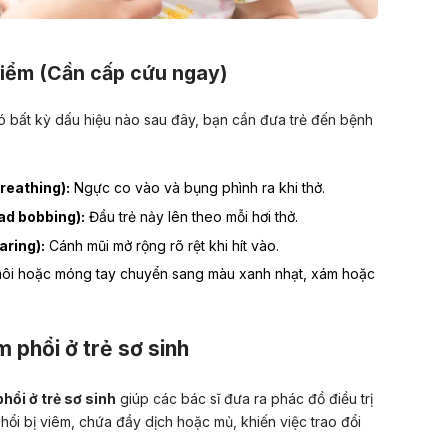
hiểm (Cần cấp cứu ngay)
có bất kỳ dấu hiệu nào sau đây, bạn cần đưa trẻ đến bệnh
reathing):
Ngực co vào và bụng phình ra khi thở.
ad bobbing):
Đầu trẻ nảy lên theo mỗi hơi thở.
aring):
Cánh mũi mở rộng rõ rệt khi hít vào.
ôi hoặc móng tay chuyển sang màu xanh nhạt, xám hoặc
 phổi ở trẻ sơ sinh
ổi ở trẻ sơ sinh
giúp các bác sĩ đưa ra phác đồ điều trị
phổi bị viêm, chứa đầy dịch hoặc mủ, khiến việc trao đổi