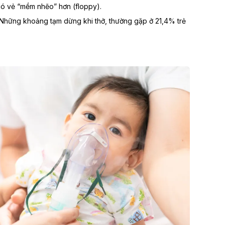
ó vẻ “mềm nhẽo” hơn (floppy).
Những khoảng tạm dừng khi thở, thường gặp ở 21,4% trẻ