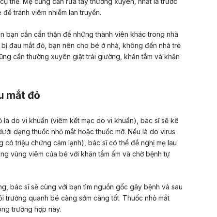
 cụ thể. Mẹ cũng cần rửa tay thường xuyên, nhất là trước
 để tránh viêm nhiễm lan truyền.
ên bạn cần cẩn thận để những thành viên khác trong nhà
 bị đau mắt đỏ, bạn nên cho bé ở nhà, không đến nhà trẻ
ng cần thường xuyên giặt trải giường, khăn tắm và khăn
u mắt đỏ
là do vi khuẩn (viêm kết mạc do vi khuẩn), bác sĩ sẽ kê
dưới dạng thuốc nhỏ mắt hoặc thuốc mỡ. Nếu là do virus
 có triệu chứng cảm lạnh), bác sĩ có thể đề nghị mẹ lau
ng vùng viêm của bé với khăn tắm ấm và chờ bệnh tự
ng, bác sĩ sẽ cùng với bạn tìm nguồn gốc gây bệnh và sau
ôi trường quanh bé càng sớm càng tốt. Thuốc nhỏ mắt
ong trường hợp này.