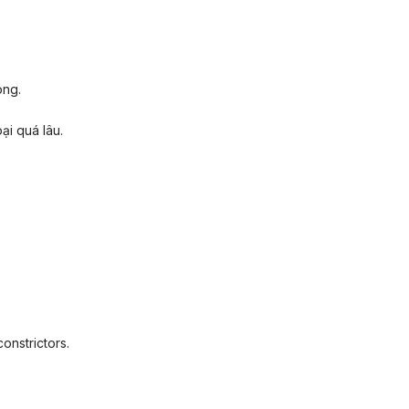
òng.
ại quá lâu.
onstrictors.