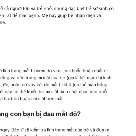
 cả người lớn và trẻ nhỏ, nhưng đặc biệt trẻ sơ sinh có
ên rất dễ mắc bệnh. Mẹ hãy giúp bé nhận diện và
hé.
 tình trạng mắt bị viêm do virus, vi khuẩn hoặc chất dị
rắng và bên trong mi mắt của bé (gọi là kết mạc) bị kích
, đỏ, hoặc có vảy kết do mắt bị khô (có thể màu trắng,
t này có thể khiến hai mí mắt dính chặt nhau vào buổi
cả hai bên hoặc chỉ một bên mắt.
ằng con bạn bị đau mắt đỏ?
gay. Bác sĩ sẽ kiểm tra tình trạng mắt của bé và đưa ra