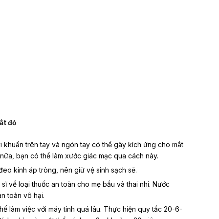
ắt đỏ
i khuẩn trên tay và ngón tay có thể gây kích ứng cho mắt
 nữa, bạn có thể làm xước giác mạc qua cách này.
đeo kính áp tròng, nên giữ vệ sinh sạch sẽ.
ĩ về loại thuốc an toàn cho mẹ bầu và thai nhi. Nước
àn toàn vô hại.
hế làm việc với máy tính quá lâu. Thực hiện quy tắc 20-6-