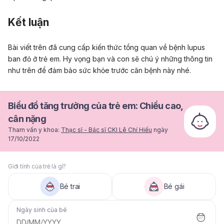
Kết luận
Bài viết trên đã cung cấp kiến thức tổng quan về bệnh lupus
ban đỏ ở trẻ em. Hy vọng bạn và con sẽ chú ý những thông tin
như trên để đảm bảo sức khỏe trước căn bệnh này nhé.
Biểu đồ tăng trưởng của trẻ em: Chiều cao,
cân nặng
Tham vấn y khoa:
Thạc sĩ - Bác sĩ CKI Lê Chí Hiếu
ngày
17/10/2022
Giới tính của trẻ là gì?
Bé trai
Bé gái
Ngày sinh của bé
DD/MM/YYYY