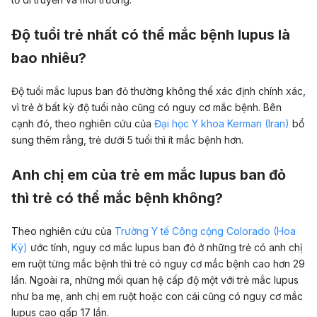
Độ tuổi trẻ nhất có thể mắc bệnh lupus là
bao nhiêu?
Độ tuổi mắc lupus ban đỏ thường không thể xác định chính xác,
vì trẻ ở bất kỳ độ tuổi nào cũng có nguy cơ mắc bệnh. Bên
cạnh đó, t
heo nghiên cứu của
Đại học Y khoa Kerman (Iran)
bổ
sung thêm rằng, trẻ dưới 5 tuổi thì ít mắc bệnh hơn.
Anh chị em của trẻ em mắc lupus ban đỏ
thì trẻ có thể mắc bệnh không?
Theo nghiên cứu của
Trường Y tế Công cộng Colorado (Hoa
Kỳ)
ước tính,
nguy cơ mắc lupus ban đỏ ở những trẻ có anh chị
em ruột từng mắc bệnh thì trẻ có nguy cơ mắc bệnh cao hơn 29
lần. Ngoài ra, những mối quan hệ cấp độ một với trẻ mắc lupus
như ba mẹ, anh chị em ruột hoặc con cái cũng có nguy cơ mắc
lupus cao gấp 17 lần.