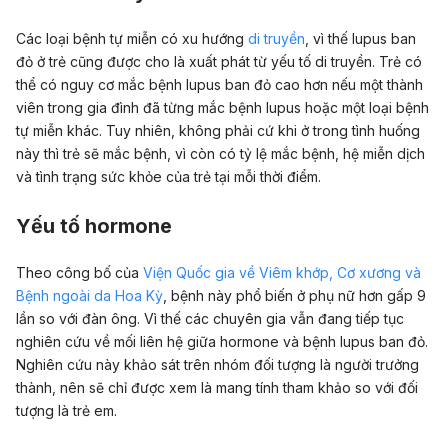
Các loại bệnh tự miễn có xu hướng
di truyền
, vì thế lupus ban
đỏ ở trẻ cũng được cho là xuất phát từ yếu tố di truyền. Trẻ
có
thể có nguy cơ mắc bệnh lupus ban đỏ cao hơn nếu một thành
viên trong gia đình đã từng mắc bệnh lupus hoặc một loại bệnh
tự miễn khác. Tuy nhiên, không phải cứ khi ở trong tình huống
này thì trẻ sẽ mắc bệnh, vì còn có tỷ lệ mắc bệnh, hệ miễn dịch
và tình trạng sức khỏe của trẻ tại mỗi thời điểm.
Yếu tố hormone
Theo công bố của
Viện Quốc gia về Viêm khớp, Cơ xương và
Bệnh ngoài da Hoa Kỳ
, bệnh này phổ biến ở phụ nữ hơn gấp 9
lần so với đàn ông. Vì thế các chuyên gia vẫn đang tiếp tục
nghiên cứu về mối liên hệ giữa hormone và bệnh lupus ban đỏ.
Nghiên cứu này khảo sát trên nhóm đối tượng là người trưởng
thành, nên sẽ chỉ được xem là mang tính tham khảo so với đối
tượng là trẻ em.