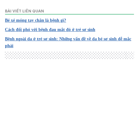
Pediatric Lupus (Systemic Lupus Erythmatosus)
BÀI VIẾT LIÊN QUAN
https://www.childrenshospital.org/conditions/lupus#undefi
Bé xé móng tay chân là bệnh gì?
ned
Cách đối phó với bệnh đau mắt đỏ ở trẻ sơ sinh
Ngày truy cập: 5/12/2024
Bệnh ngoài da ở trẻ sơ sinh: Những vấn đề về da bé sơ sinh dễ mắc
phải
Systemic Lupus Erythematosus (Lupus)
https://www.niams.nih.gov/health-topics/lupus
Ngày truy cập: 5/12/2024
Lupus in Children
Loading
https://my.clevelandclinic.org/health/diseases/14796-syst
emic-lupus-erythematosus-sle-in-children#prevention
Ngày truy cập: 5/12/2024
Pediatric Lupus
https://www.childrensnational.org/get-care/health-library/