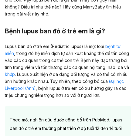
không? Điều trị như thế nào? Hãy cùng MarryBaby tìm hiểu
trong bài viết này nhé.
Bệnh lupus ban đỏ ở trẻ em là gì?
Lupus ban đỏ ở trẻ em (Pediatric lupus) là một loại
bệnh tự
miễn
, trong đó hệ miễn dịch tự sản xuất kháng thể để tấn công
vào các cơ quan trong cơ thể con trẻ. Bệnh này đặc trưng bởi
tình trạng viêm và tổn thương các cơ quan nội tạng, não, da và
khớp
.
Lupus xuất hiện ở đa dạng đối tượng và có thể có nhiều
ảnh hưởng khác nhau. Tuy nhiên, theo công bố của
Đại học
Liverpool (Anh)
, bệnh lupus ở trẻ em có xu hướng gây ra các
triệu chứng nghiêm trọng hơn so với ở người lớn.
Theo một nghiên cứu được công bố trên
PubMed
, lupus
ban đỏ ở trẻ em thường phát triển ở độ tuổi 12 đến 14 tuổi.