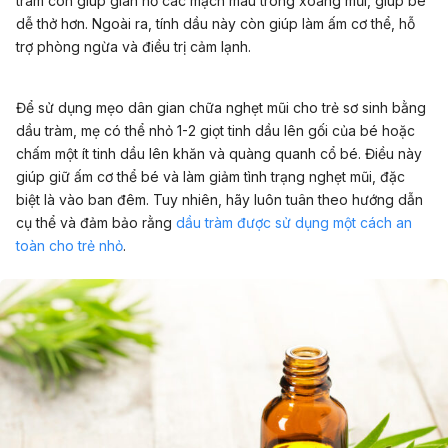
tràm còn giúp giãn nở các mạch máu trong xoang mũi, giúp bé
dễ thở hơn. Ngoài ra, tính dầu này còn giúp làm ấm cơ thể, hỗ
trợ phòng ngừa và điều trị cảm lạnh.
Để sử dụng mẹo dân gian chữa nghẹt mũi cho trẻ sơ sinh bằng
dầu tràm, mẹ có thể nhỏ 1-2 giọt tinh dầu lên gối của bé hoặc
chấm một ít tinh dầu lên khăn và quàng quanh cổ bé. Điều này
giúp giữ ấm cơ thể bé và làm giảm tình trạng nghẹt mũi, đặc
biệt là vào ban đêm. Tuy nhiên, hãy luôn tuân theo hướng dẫn
cụ thể và đảm bảo rằng
dầu tràm được sử dụng một cách an
toàn cho trẻ nhỏ
.