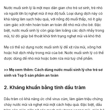
Nước muối sinh lý là một mẹo dân gian cho trẻ sơ sinh, trẻ nhỏ
và người lớn bị nghẹt mũi ở mọi độ tuổi. Loại dung dịch này có
khả năng làm sạch hiệu quả, với nồng độ muối thấp, nó ít gây
cảm giác xót nên hoàn toàn an toàn để nhỏ mũi cho bé. Đặc
biệt, nước muối sinh lý còn giúp làm loãng các dịch nhầy trong
mũi, từ đó giúp bé thoát khỏi tình trạng nghẹt mũi và khó thở.
Mẹ có thể sử dụng nước muối sinh lý để xịt rửa mũi, xông hơi
hoặc hút dịch nhầy trong mũi của bé. Nước muối sinh lý có thể
được dùng để nhỏ mũi hoặc bơm rửa mũi tuỳ chế phẩm.
>> Mẹ xem thêm:
Cách dùng nước muối sinh lý cho trẻ sơ
sinh và Top 5 sản phẩm an toàn
2. Kháng khuẩn bằng tinh dầu tràm
Dầu tràm có khả năng ức chế virus cúm, làm giảm triệu chứng
chảy nước mũi và nghẹt mũi một cách hiệu quả. Đặc biệt, dầu