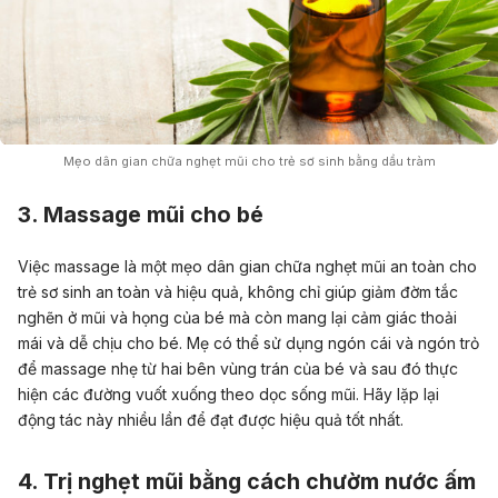
Mẹo dân gian chữa nghẹt mũi cho trẻ sơ sinh bằng dầu tràm
3. Massage mũi cho bé
Việc massage là một mẹo dân gian chữa nghẹt mũi an toàn cho
trẻ sơ sinh an toàn và hiệu quả, không chỉ giúp giảm đờm tắc
nghẽn ở mũi và họng của bé mà còn mang lại cảm giác thoải
mái và dễ chịu cho bé. Mẹ có thể sử dụng ngón cái và ngón trỏ
để massage nhẹ từ hai bên vùng trán của bé và sau đó thực
hiện các đường vuốt xuống theo dọc sống mũi. Hãy lặp lại
động tác này nhiều lần để đạt được hiệu quả tốt nhất.
4. Trị nghẹt mũi bằng cách chườm nước ấm