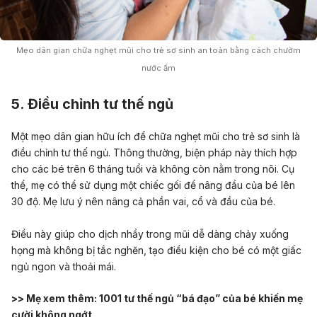
Mẹo dân gian chữa nghẹt mũi cho trẻ sơ sinh an toàn bằng cách chườm
nước ấm
5. Điều chỉnh tư thế ngủ
Một mẹo dân gian hữu ích để chữa nghẹt mũi cho trẻ sơ sinh là
điều chỉnh tư thế ngủ
. Thông thường, biện pháp này thích hợp
cho các bé trên 6 tháng tuổi và không còn nằm trong nôi. Cụ
thể, mẹ có thể sử dụng một chiếc gối để nâng đầu của bé lên
30 độ. Mẹ lưu ý nên nâng cả phần vai, cổ và đầu của bé.
Điều này giúp cho dịch nhầy trong mũi dễ dàng chảy xuống
họng mà không bị tắc nghẽn, tạo điều kiện cho bé có một giấc
ngủ ngon và thoải mái.
>> Mẹ xem thêm:
1001 tư thế ngủ “bá đạo” của bé khiến mẹ
cười không ngớt