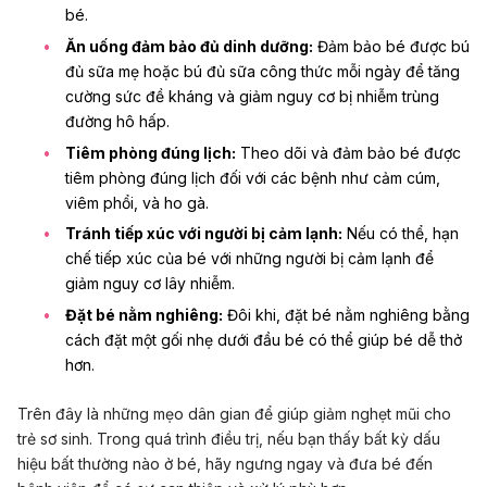
bé.
Ăn uống đảm bảo đủ dinh dưỡng:
Đảm bảo
bé được bú
đủ sữa mẹ
hoặc
bú đủ sữa công thức mỗi ngày
để
tăng
cường sức đề kháng
và giảm nguy cơ bị nhiễm trùng
đường hô hấp.
Tiêm phòng đúng lịch:
Theo dõi và đảm bảo bé được
tiêm phòng đúng lịch đối với các bệnh như cảm cúm,
viêm phổi, và ho gà.
Tránh tiếp xúc với người bị cảm lạnh:
Nếu có thể, hạn
chế tiếp xúc của bé với những người bị cảm lạnh để
giảm nguy cơ lây nhiễm.
Đặt bé nằm nghiêng:
Đôi khi, đặt bé nằm nghiêng bằng
cách đặt một gối nhẹ dưới đầu bé có thể giúp bé dễ thở
hơn.
Trên đây là những mẹo dân gian để giúp giảm nghẹt mũi cho
trẻ sơ sinh. Trong quá trình điều trị, nếu bạn thấy bất kỳ dấu
hiệu bất thường nào ở bé, hãy ngưng ngay và đưa bé đến