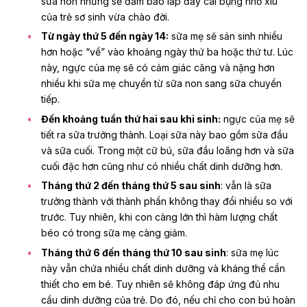
sữa non nhưng sẽ đảm bảo lấp đầy cái bụng nhỏ xíu
của trẻ sơ sinh vừa chào đời.
Từ ngày thứ 5 đến ngày 14:
sữa mẹ sẽ sản sinh nhiều
hơn hoặc “về” vào khoảng ngày thứ ba hoặc thứ tư. Lúc
này, ngực của mẹ sẽ có cảm giác căng và nặng hơn
nhiều khi sữa mẹ chuyển từ sữa non sang sữa chuyển
tiếp.
Đến khoảng tuần thứ hai sau khi sinh:
ngực của mẹ sẽ
tiết ra sữa trưởng thành. Loại sữa này bao gồm sữa đầu
và sữa cuối. Trong một cữ bú, sữa đầu loãng hơn và sữa
cuối đặc hơn cũng như có nhiều chất dinh dưỡng hơn.
Tháng thứ 2 đến tháng thứ 5 sau sinh
: vẫn là sữa
trưởng thành với thành phần không thay đổi nhiều so với
trước. Tuy nhiên, khi con càng lớn thì hàm lượng chất
béo có trong sữa mẹ càng giảm.
Tháng thứ 6 đến tháng thứ 10 sau sinh
: sữa mẹ lúc
này vẫn chứa nhiều chất dinh dưỡng và kháng thể cần
thiết cho em bé. Tuy nhiên sẽ không đáp ứng đủ nhu
cầu dinh dưỡng của trẻ. Do đó, nếu chỉ cho con bú hoàn