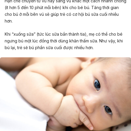
Hạn chế chuyển từ vú này sang vú khác một cách nhanh chóng
(ít hơn 5 đến 10 phút mỗi bên) khi cho bé bú. Tăng thời gian
cho bú ở mỗi bên vú sẽ giúp trẻ có cơ hội bú sữa cuối nhiều
hơn.
Khi “xuống sữa” (tức lúc sữa bắn thành tia), mẹ có thể cho bé
ngưng bú một lúc đồng thời dùng khăn thấm sữa. Như vậy, khi
bú lại, trẻ sẽ bú phần sữa cuối được nhiều hơn.