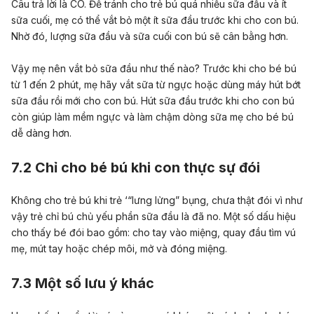
Câu trả lời là CÓ.
Để tránh cho trẻ bú quá nhiều sữa đầu và ít
sữa cuối, mẹ có thể vắt bỏ một ít sữa đầu trước khi cho con bú.
Nhờ đó, lượng sữa đầu và sữa cuối con bú sẽ cân bằng hơn.
Vậy mẹ nên vắt bỏ sữa đầu như thế nào? Trước khi cho bé bú
từ 1 đến 2 phút, mẹ hãy vắt sữa từ ngực hoặc dùng máy hút bớt
sữa đầu rồi mới cho con bú. Hút sữa đầu trước khi cho con bú
còn giúp làm mềm ngực và làm chậm dòng sữa mẹ cho bé bú
dễ dàng hơn.
7.2 Chỉ cho bé bú khi con thực sự đói
Không cho trẻ bú khi trẻ ‘“lưng lửng” bụng, chưa thật đói vì như
vậy trẻ chỉ bú chủ yếu phần sữa đầu là đã no. Một số dấu hiệu
cho thấy bé đói bao gồm: cho tay vào miệng, quay đầu tìm vú
mẹ, mút tay hoặc chép môi, mở và đóng miệng.
7.3 Một số lưu ý khác