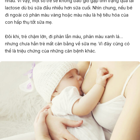
nhau. Vì vậy, một số trẻ sẽ không bao giờ gặp tình trạng quá tải
lactose dù bú sữa đầu nhiều hơn sữa cuối. Nhìn chung, nếu bé
đi ngoài có phân màu vàng hoặc màu nâu là hệ tiêu hóa của
con hấp thụ tốt sữa mẹ.
Đôi khi, trẻ chậm lớn, đi phân lẫn máu, phân màu xanh lá…
nhưng chưa hẳn trẻ mất cân bằng về sữa mẹ. Vì đây cũng có
thể là triệu chứng của những căn bệnh khác.