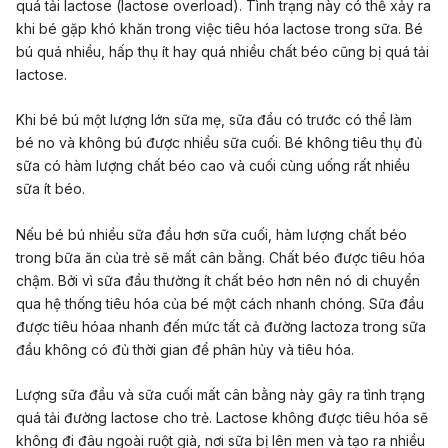
quá tải lactose (lactose overload). Tình trạng này có thể xảy ra
khi bé gặp khó khăn trong việc tiêu hóa lactose trong sữa. Bé
bú quá nhiều, hấp thụ ít hay quá nhiều chất béo cũng bị quá tải
lactose.
Khi bé bú một lượng lớn sữa mẹ, sữa đầu có trước có thể làm
bé no và không bú được nhiều sữa cuối. Bé không tiêu thụ đủ
sữa có hàm lượng chất béo cao và cuối cùng uống rất nhiều
sữa ít béo.
Nếu bé bú nhiều sữa đầu hơn sữa cuối, hàm lượng chất béo
trong bữa ăn của trẻ sẽ mất cân bằng. Chất béo được tiêu hóa
chậm. Bởi vì sữa đầu thường ít chất béo hơn nên nó di chuyển
qua hệ thống tiêu hóa của bé một cách nhanh chóng. Sữa đầu
được tiêu hóaa nhanh đến mức tất cả đường lactoza trong sữa
đầu không có đủ thời gian để phân hủy và tiêu hóa.‌
‌Lượng sữa đầu và sữa cuối mất cân bằng này gây ra tình trạng
quá tải đường lactose cho trẻ. Lactose không được tiêu hóa sẽ
không đi đâu ngoài ruột già, nơi sữa bị lên men và tạo ra nhiều