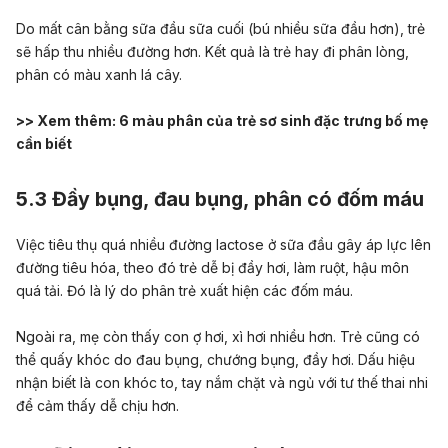
Do mất cân bằng sữa đầu sữa cuối (bú nhiều sữa đầu hơn), trẻ
sẽ hấp thu nhiều đường hơn. Kết quả là trẻ hay đi phân lòng,
phân có màu xanh lá cây.
>> Xem thêm:
6 màu phân của trẻ sơ sinh đặc trưng bố mẹ
cần biết
5.3 Đầy bụng, đau bụng, phân có đốm máu
Việc tiêu thụ quá nhiều đường lactose ở sữa đầu gây áp lực lên
đường tiêu hóa, theo đó
trẻ dễ bị đầy hơi, làm ruột, hậu môn
quá tải
. Đó là lý do phân trẻ xuất hiện các đốm máu.
Ngoài ra, mẹ còn thấy con ợ hơi, xì hơi nhiều hơn. Trẻ cũng có
thể quấy khóc do đau bụng, chướng bụng, đầy hơi. Dấu hiệu
nhận biết là con khóc to, tay nắm chặt và ngủ với tư thế thai nhi
để cảm thấy dễ chịu hơn.