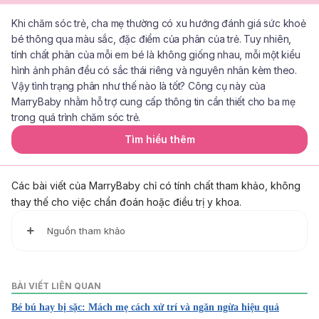
Khi chăm sóc trẻ, cha mẹ thường có xu hướng đánh giá sức khoẻ
bé thông qua màu sắc, đặc điểm của phân của trẻ. Tuy nhiên,
tính chất phân của mỗi em bé là không giống nhau, mỗi một kiểu
hình ảnh phân đều có sắc thái riêng và nguyên nhân kèm theo.
Vậy tình trạng phân như thế nào là tốt? Công cụ này của
MarryBaby nhằm hỗ trợ cung cấp thông tin cần thiết cho ba mẹ
trong quá trình chăm sóc trẻ.
Tìm hiểu thêm
Các bài viết của MarryBaby chỉ có tính chất tham khảo, không
thay thế cho việc chẩn đoán hoặc điều trị y khoa.
Nguồn tham khảo
1. Volume of foremilk, hindmilk, and total milk produced by
mothers of very preterm infants born at less than 28 wee
BÀI VIẾT LIÊN QUAN
ks of gestation
Bé bú hay bị sặc: Mách mẹ cách xử trí và ngăn ngừa hiệu quả
https://pubmed.ncbi.nlm.nih.gov/19383633/