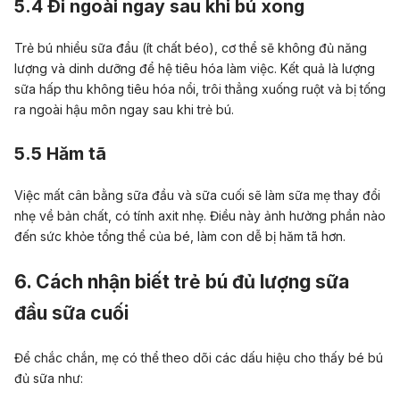
5.4 Đi ngoài ngay sau khi bú xong
Trẻ bú nhiều sữa đầu (ít chất béo), cơ thể sẽ không đủ năng
lượng và dinh dưỡng để hệ tiêu hóa làm việc. Kết quả là lượng
sữa hấp thu không tiêu hóa nổi, trôi thẳng xuống ruột và bị tống
ra ngoài hậu môn ngay sau khi trẻ bú.
5.5 Hăm tã
Việc mất cân bằng
sữa đầu và sữa cuối
sẽ làm sữa mẹ thay đổi
nhẹ về bản chất, có tính axit nhẹ. Điều này ảnh hưởng phần nào
đến sức khỏe tổng thể của bé,
làm con dễ bị hăm tã hơn
.
6. Cách nhận biết trẻ bú đủ lượng sữa
đầu sữa cuối
Để chắc chắn, mẹ có thể theo dõi các dấu hiệu cho thấy bé bú
đủ sữa như: