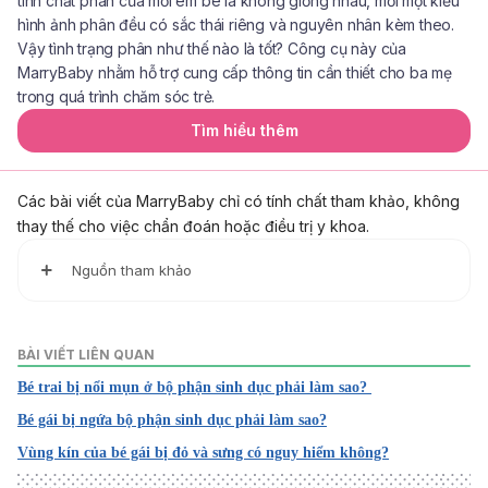
tính chất phân của mỗi em bé là không giống nhau, mỗi một kiểu
hình ảnh phân đều có sắc thái riêng và nguyên nhân kèm theo.
Vậy tình trạng phân như thế nào là tốt? Công cụ này của
MarryBaby nhằm hỗ trợ cung cấp thông tin cần thiết cho ba mẹ
trong quá trình chăm sóc trẻ.
Tìm hiểu thêm
Các bài viết của MarryBaby chỉ có tính chất tham khảo, không
thay thế cho việc chẩn đoán hoặc điều trị y khoa.
Nguồn tham khảo
1. Diaper Rash
https://kidshealth.org/en/parents/diaper-rash.html
BÀI VIẾT LIÊN QUAN
Ngày truy cập: 15.05.2023
Bé trai bị nổi mụn ở bộ phận sinh dục phải làm sao?
2. Diaper rash
Bé gái bị ngứa bộ phận sinh dục phải làm sao?
https://www.mayoclinic.org/diseases-conditions/diaper-
Vùng kín của bé gái bị đỏ và sưng có nguy hiểm không?
rash/symptoms-causes/syc-20371636