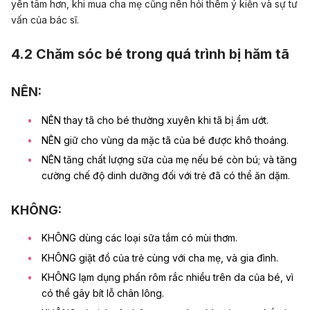
yên tâm hơn, khi mua cha mẹ cũng nên hỏi thêm ý kiến và sự tư
vấn của bác sĩ.
4.2 Chăm sóc bé trong quá trình bị hăm tã
NÊN:
NÊN thay tã cho bé thường xuyên khi tã bị ẩm ướt.
NÊN giữ cho vùng da mặc tã của bé được khô thoáng.
NÊN tăng chất lượng sữa của mẹ nếu bé còn bú; và tăng
cường chế độ dinh dưỡng đối với trẻ đã có thể ăn dặm.
KHÔNG:
KHÔNG dùng các loại sữa tắm có mùi thơm.
KHÔNG giặt đồ của trẻ cùng với cha mẹ, và gia đình.
KHÔNG lạm dụng phấn rôm rắc nhiều trên da của bé, vì
có thể gây bít lỗ chân lông.