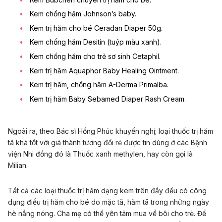
Kem chống hăm Johnson’s baby.
Kem trị hăm cho bé Ceradan Diaper 50g.
Kem chống hăm Desitin (tuýp màu xanh).
Kem chống hăm cho trẻ sơ sinh Cetaphil.
Kem trị hăm Aquaphor Baby Healing Ointment.
Kem trị hăm, chống hăm A-Derma Primalba.
Kem trị hăm Baby Sebamed Diaper Rash Cream.
Ngoài ra, theo Bác sĩ Hồng Phúc khuyến nghị; loại thuốc trị hăm
tã khá tốt với giá thành tương đối rẻ được tin dùng ở các Bệnh
viện Nhi đồng đó là Thuốc xanh methylen, hay còn gọi là
Milian.
Tất cả các loại thuốc trị hăm dạng kem trên đầy đều có công
dụng điều trị hăm cho bé do mặc tã, hăm tã trong những ngày
hè nắng nóng. Cha mẹ có thể yên tâm mua về bôi cho trẻ. Để