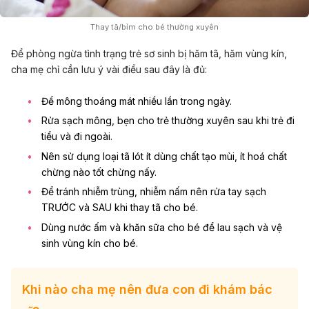
Thay tã/bỉm cho bé thường xuyên
Để phòng ngừa tình trạng trẻ sơ sinh bị hăm tã, hăm vùng kín,
cha mẹ chỉ cần lưu ý vài điều sau đây là đủ:
Để mông thoáng mát nhiều lần trong ngày.
Rửa sạch mông, bẹn cho trẻ thường xuyên sau khi trẻ đi
tiểu và đi ngoài.
Nên sử dụng loại
tã lót ít dùng chất tạo mùi
, ít hoá chất
chừng nào tốt chừng nấy.
Để tránh nhiễm trùng, nhiễm nấm nên rửa tay sạch
TRƯỚC và SAU khi thay tã cho bé.
Dùng nước ấm và khăn sữa cho bé để lau sạch và vệ
sinh vùng kín cho bé.
Khi nào cha mẹ nên đưa con đi khám bác