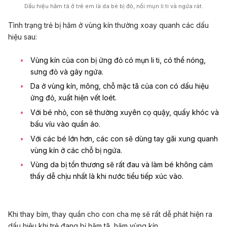
Dấu hiệu hăm tã ở trẻ em là da bé bị đỏ, nổi mụn li ti và ngứa rát.
Tình trạng trẻ bị hăm ở vùng kín thường xoay quanh các dấu
hiệu sau:
Vùng kín của con bị
ửng đỏ có mụn li ti
, có thể nóng,
sưng đỏ và gây ngứa.
Da ở vùng kín, mông, chỗ mặc tã của con có dấu hiệu
ửng đỏ, xuất hiện vết loét.
Với bé nhỏ, con sẽ thường xuyên cọ quậy, quấy khóc và
bấu víu vào quần áo.
Với các bé lớn hơn, các con sẽ dùng tay gãi xung quanh
vùng kín ở các chỗ bị ngứa.
Vùng da bị tổn thương sẽ rất đau và làm bé không cảm
thấy dễ chịu nhất là khi nước tiểu tiếp xúc vào.
Khi thay bỉm, thay quần cho con cha mẹ sẽ rất dễ phát hiện ra
dấu hiệu khi trẻ đang bị hăm tã, hăm vùng kín.