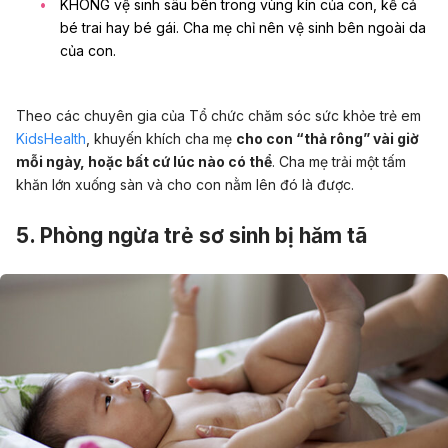
KHÔNG vệ sinh sâu bên trong vùng kín của con, kể cả
bé trai hay bé gái. Cha mẹ chỉ nên vệ sinh bên ngoài da
của con.
Theo các chuyên gia của Tổ chức chăm sóc sức khỏe trẻ em
KidsHealth
, khuyến khích cha mẹ
cho con “thả rông” vài giờ
mỗi ngày, hoặc bất cứ lúc nào có thể
. Cha mẹ trải một tấm
khăn lớn xuống sàn và cho con nằm lên đó là được.
5. Phòng ngừa trẻ sơ sinh bị hăm tã