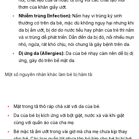
thơm của khăn giấy ướt.
Nhiễm trùng (Infection):
Nấm hay vi trùng ký sinh
thường có trên da bé, mặc dù không nguy hại nhưng khi
da bị ẩm ướt, bị dơ do nước tiểu hay phân của trẻ thì nấm
và vi trùng dễ phát triển. Dẫn đến da bị đỏ, nổi nhiều mụn
nhỏ, ngứa, rát khó chịu, nói chung là gây bệnh trên da.
Dị ứng da (Allergies):
Da của bé nhạy cảm nên dễ bị dị
ứng, gây đỏ trên bề mặt da.
Một số nguyên nhân khác làm bé bị hăm tã:
Mặt trong tã thô ráp chà xát với da của bé.
Da của bé bị kích ứng với bột giặt, nước xả vải khi giặt
cùng với quần áo của cha mẹ.
Bé mặc tã ẩm ướt trong vài giờ mà cha mẹ chưa kịp thay
cho bé. Các loại quần lót nhựa tập bỏ bỉm cho bé bị bí hơi,