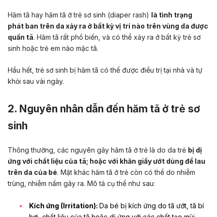
Hăm tã hay hăm tã ở trẻ sơ sinh (diaper rash)
là tình trạng
phát ban trên da xảy ra ở bất kỳ vị trí nào trên vùng da được
quấn tã
. Hăm tã rất phổ biến, và có thể xảy ra ở bất kỳ trẻ sơ
sinh hoặc trẻ em nào mặc tã.
Hầu hết, trẻ sơ sinh bị hăm tã có thể được điều trị tại nhà và tự
khỏi sau vài ngày.
2. Nguyên nhân dẫn đến hăm tã ở trẻ sơ
sinh
Thông thường, các nguyên gây hăm tã ở trẻ là do da trẻ
bị dị
ứng với chất liệu của tã; hoặc với khăn giấy ướt dùng để lau
trên da của bé
. Mặt khác hăm tã ở trẻ còn có thể do nhiễm
trùng, nhiễm nấm gây ra. Mô tả cụ thể như sau:
Kích ứng (Irritation):
Da bé bị kích ứng do tã ướt, tã bí
hơi, chất liệu của tã hoặc dị ứng với các chất tạo mùi