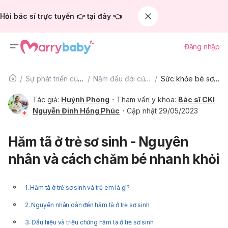
Hỏi bác sĩ trực tuyến 👉 tại đây 👈
Đăng nhập
Sự phát triển của trẻ
Năm đầu đời của bé
Sức khỏe bé sơ sinh
Tác giả:
Huỳnh Phong
Tham vấn y khoa:
Bác sĩ CKI
Nguyễn Đinh Hồng Phúc
Cập nhật 29/05/2023
Hăm tã ở trẻ sơ sinh - Nguyên
nhân và cách chăm bé nhanh khỏi
1. Hăm tã ở trẻ sơ sinh và trẻ em là gì?
2. Nguyên nhân dẫn đến hăm tã ở trẻ sơ sinh
3. Dấu hiệu và triệu chứng hăm tã ở trẻ sơ sinh