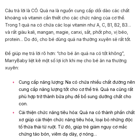
Câu trả lời là CÓ. Quả na là nguồn cung cấp dồi dào các chất
khoáng và vitamin cần thiết cho các chức năng của cơ thể.
Trong 1 quả na có chứa các loại vitamin như A, C, B1, B2, B3…
và rất giàu kali, mangan, magie, canxi, sắt, phốt pho, vị béo,
protein… Do đó, cho bé dùng quả na thường xuyên sẽ rất tốt.
Để giúp mẹ trả lời rõ hơn: “cho bé ăn quả na có tốt không”,
MarryBaby liệt kê một số lợi ích khi mẹ cho bé ăn na thường
xuyên:
Cung cấp năng lượng: Na có chứa nhiều chất đường nên
cung cấp năng lượng tốt cho cơ thể trẻ. Quả na cũng rất
phù hợp trở thành bữa phụ để bổ sung dưỡng chất cho
con.
Cải thiện chức năng tiêu hóa: Quả na có thành phần chất
xơ giúp cải thiện chức năng tiêu hóa, loại bỏ những độc
tố thừa thải từ ruột. Từ đó, giúp trẻ giảm nguy cơ mắc
chứng
táo bón
,
viêm dạ dày
, ợ nóng…