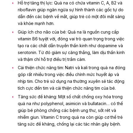
Hỗ trợ tăng thị lực: Quả na có chứa vitamin C, A, B2 và
riboflavin giúp ngăn ngừa sự hình thành các gốc tự do
dẫn đến
các bệnh về mắt
, giúp trẻ có một đôi mắt sáng
và khỏe mạnh hơn.
Giúp ích cho não của bé: Quả na là nguồn cung cấp
vitamin B6 tuyệt vời, đóng vai trò quan trọng trong việc
tạo ra các chất dẫn truyền thần kinh như dopamine và
serotonin. Từ đó giảm sự căng thẳng, làm dịu thần kinh
và thậm chí hỗ trợ điều trị trầm cảm.
Cải thiện chức năng tim: Natri và kali trong quả na đóng
góp rất nhiều trong việc điều chỉnh mức huyết áp và
nhịp tim. Cho trẻ sử dụng na thường xuyên sẽ tác động
tích cực đến tim và cải thiện chức năng tim của bé.
Tăng sức đề kháng: Một số chất chống oxy hóa trong
quả na như polyphenol, asimicin và bullatacin… có thể
giúp bé phòng chống các bệnh ung thư,
sốt rét
và
nhiễm giun. Vitamin C trong quả na còn giúp cơ thể trẻ
tăng sức đề kháng, chống lại các tác nhân gây bệnh.