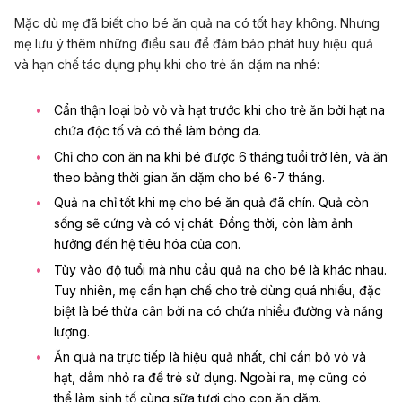
Mặc dù mẹ đã biết cho bé ăn quả na có tốt hay không. Nhưng
mẹ lưu ý thêm những điều sau để đảm bảo phát huy hiệu quả
và hạn chế tác dụng phụ khi cho trẻ ăn dặm na nhé:
Cẩn thận loại bỏ vỏ và hạt trước khi cho trẻ ăn bởi hạt na
chứa độc tố và có thể làm bỏng da.
Chỉ cho con ăn na khi bé được 6 tháng tuổi trở lên, và ăn
theo
bảng thời gian ăn dặm cho bé 6-7 tháng
.
Quả na chỉ tốt khi mẹ cho bé ăn quả đã chín. Quả còn
sống sẽ cứng và có vị chát. Đồng thời, còn làm ảnh
hưởng đến hệ tiêu hóa của con.
Tùy vào độ tuổi mà nhu cầu quả na cho bé là khác nhau.
Tuy nhiên, mẹ cần hạn chế cho trẻ dùng quá nhiều, đặc
biệt là
bé thừa cân
bởi na có chứa nhiều đường và năng
lượng.
Ăn quả na trực tiếp là hiệu quả nhất, chỉ cần bỏ vỏ và
hạt, dằm nhỏ ra để trẻ sử dụng. Ngoài ra, mẹ cũng có
thể làm sinh tố cùng sữa tươi cho con ăn dặm.