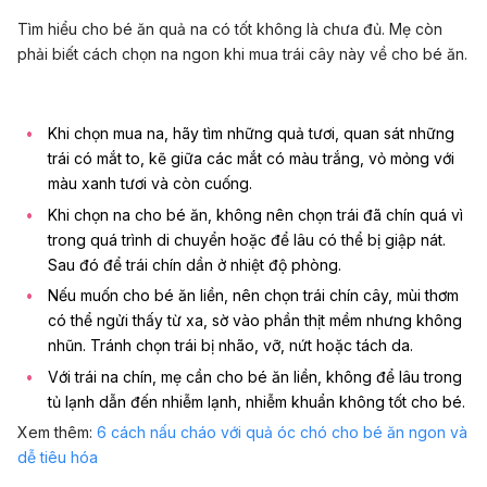
Tìm hiểu cho bé ăn quả na có tốt không là chưa đủ. Mẹ còn
phải biết cách chọn na ngon khi mua trái cây này về cho bé ăn.
Khi chọn mua na, hãy tìm những quả tươi, quan sát những
trái có mắt to, kẽ giữa các mắt có màu trắng, vỏ mỏng với
màu xanh tươi và còn cuống.
Khi chọn na cho bé ăn, không nên chọn trái đã chín quá vì
trong quá trình di chuyển hoặc để lâu có thể bị giập nát.
Sau đó để trái chín dần ở nhiệt độ phòng.
Nếu muốn cho bé ăn liền, nên chọn trái chín cây, mùi thơm
có thể ngửi thấy từ xa, sờ vào phần thịt mềm nhưng không
nhũn. Tránh chọn trái bị nhão, vỡ, nứt hoặc tách da.
Với trái na chín, mẹ cần cho bé ăn liền, không để lâu trong
tủ lạnh dẫn đến nhiễm lạnh, nhiễm khuẩn không tốt cho bé.
Xem thêm:
6 cách nấu cháo với quả óc chó cho bé ăn ngon và
dễ tiêu hóa