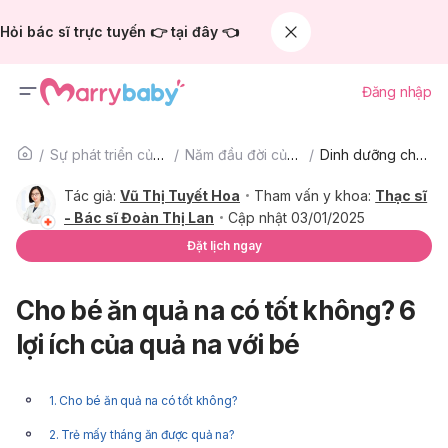
Hỏi bác sĩ trực tuyến 👉 tại đây 👈
Đăng nhập
Sự phát triển của trẻ
Năm đầu đời của bé
Dinh dưỡng cho bé
Tác giả:
Vũ Thị Tuyết Hoa
Tham vấn y khoa:
Thạc sĩ
- Bác sĩ Đoàn Thị Lan
Cập nhật 03/01/2025
Đặt lịch ngay
Cho bé ăn quả na có tốt không? 6
lợi ích của quả na với bé
1. Cho bé ăn quả na có tốt không?
2. Trẻ mấy tháng ăn được quả na?