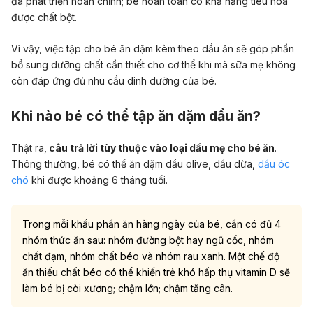
đã phát triển hoàn chỉnh; bé hoàn toàn có khả năng tiêu hóa
được chất bột.
Vì vậy, việc tập cho bé ăn dặm kèm theo dầu ăn sẽ góp phần
bổ sung dưỡng chất cần thiết cho cơ thể khi mà sữa mẹ không
còn đáp ứng đủ nhu cầu dinh dưỡng của bé.
Khi nào bé có thể tập ăn dặm dầu ăn?
Thật ra,
câu trả lời tùy thuộc vào loại dầu mẹ cho bé ăn
.
Thông thường, bé có thể ăn dặm dầu olive, dầu dừa,
dầu óc
chó
khi được khoảng 6 tháng tuổi.
Trong mỗi khẩu phần ăn hàng ngày của bé, cần có đủ 4
nhóm thức ăn sau: nhóm đường bột hay ngũ cốc, nhóm
chất đạm, nhóm chất béo và nhóm rau xanh. Một chế độ
ăn thiếu chất béo có thể khiến trẻ khó hấp thụ vitamin D sẽ
làm bé bị còi xương; chậm lớn; chậm tăng cân.