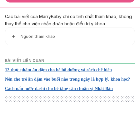
Các bài viết của MarryBaby chỉ có tính chất tham khảo, không
thay thế cho việc chẩn đoán hoặc điều trị y khoa.
Nguồn tham khảo
1. Effects of chemical refinement on the quality of coconut
oil
BÀI VIẾT LIÊN QUAN
https://link.springer.com/article/10.1007/s13197-019-03810-
12 thực phẩm ăn dặm cho bé bổ dưỡng và cách chế biến
w
Nên cho trẻ ăn dặm vào buổi nào trong ngày là hợp lý, khoa học?
Ngày truy cập: 08.06.2023
Cách nấu nước dashi cho bé tăng cân chuẩn vị Nhật Bản
2. Health Effects of Phenolic Compounds Found in Extra-V
irgin Olive Oil, By-Products, and Leaf of Olea europaea L.
https://doi.org/10.3390/nu11081776
Ngày truy cập: 08.06.2023
3. Effect of Light Exposure on the Quality and Phenol Cont
Loading
ent of Commercial Extra Virgin Olive Oil during 12-Month S
torage