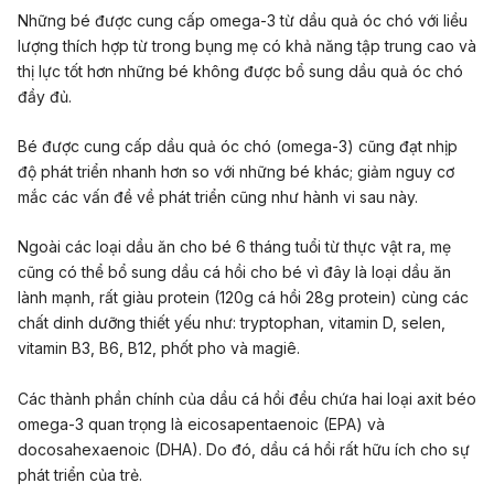
Những bé được cung cấp omega-3 từ dầu quả óc chó với liều
lượng thích hợp từ trong bụng mẹ có khả năng tập trung cao và
thị lực tốt hơn những bé không được bổ sung dầu quả óc chó
đầy đủ.
Bé được cung cấp dầu quả óc chó (omega-3) cũng đạt nhịp
độ phát triển nhanh hơn so với những bé khác; giảm nguy cơ
mắc các vấn đề về phát triển cũng như hành vi sau này.
Ngoài các loại dầu ăn cho bé 6 tháng tuổi từ thực vật ra, mẹ
cũng có thể bổ sung dầu cá hồi cho bé vì đây là loại dầu ăn
lành mạnh, rất giàu protein (120g cá hồi 28g protein) cùng các
chất dinh dưỡng thiết yếu như: tryptophan, vitamin D, selen,
vitamin B3, B6, B12, phốt pho và magiê.
Các thành phần chính của dầu cá hồi đều chứa hai loại axit béo
omega-3 quan trọng là eicosapentaenoic (EPA) và
docosahexaenoic (DHA). Do đó, dầu cá hồi rất hữu ích cho sự
phát triển của trẻ.