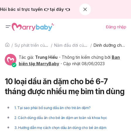
Hỏi bác sĩ trực tuyến 👉 tại đây 👈
Đăng nhập
Sự phát triển của trẻ
Năm đầu đời của bé
Dinh dưỡng cho bé
Tác giả:
Trung Hiếu
Thông tin kiểm chứng bởi
Ban
biên tập MarryBaby
Cập nhật 08/06/2023
10 loại dầu ăn dặm cho bé 6-7
tháng được nhiều mẹ bỉm tin dùng
1. Tại sao phải bổ sung dầu ăn cho trẻ ăn dặm?
2. Cách dùng dầu ăn cho bé ăn dặm an toàn và khoa học
3. Hướng dẫn mẹ cách chọn dầu ăn dùng cho bé ăn dặm