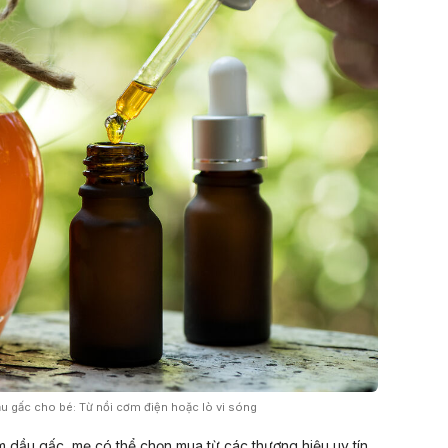
u gấc cho bé: Từ nồi cơm điện hoặc lò vi sóng
m dầu gấc, mẹ có thể chọn mua từ các thương hiệu uy tín