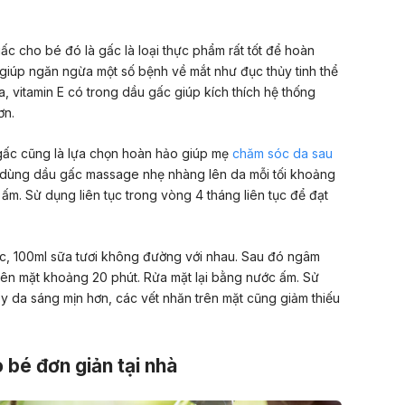
gấc cho bé đó là gấc là loại thực phẩm rất tốt để hoàn
, giúp ngăn ngừa một số bệnh về mắt như đục thủy tinh thể
ra, vitamin E có trong dầu gấc giúp kích thích hệ thống
ơn.
gấc cũng là lựa chọn hoàn hảo giúp mẹ
chăm sóc da sau
 dùng dầu gấc massage nhẹ nhàng lên da mỗi tối khoảng
 ấm. Sử dụng liên tục trong vòng 4 tháng liên tục để đạt
ấc, 100ml sữa tươi không đường với nhau. Sau đó ngâm
lên mặt khoảng 20 phút. Rửa mặt lại bằng nước ấm. Sử
ấy da sáng mịn hơn, các vết nhăn trên mặt cũng giảm thiếu
bé đơn giản tại nhà