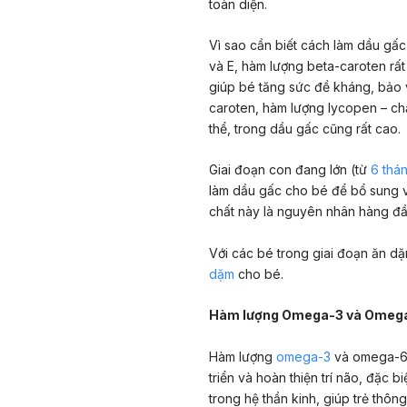
toàn diện.
Vì sao cần biết cách làm dầu gấ
và E, hàm lượng beta-caroten rất
giúp bé tăng sức đề kháng, bảo v
caroten, hàm lượng lycopen – ch
thể, trong dầu gấc cũng rất cao.
Giai đoạn con đang lớn (từ
6 thá
làm dầu gấc cho bé để bổ sung 
chất này là nguyên nhân hàng đ
Với các bé trong giai đoạn ăn dặ
dặm
cho bé.
Hàm lượng Omega-3 và Omega-6
Hàm lượng
omega-3
và omega-6 
triển và hoàn thiện trí não, đặc 
trong hệ thần kinh, giúp trẻ thông