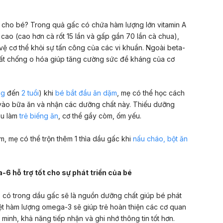
c cho bé? Trong quả gấc có chứa hàm lượng lớn vitamin A
 cao (cao hơn cà rốt 15 lần và gấp gần 70 lần cà chua),
ệ cơ thể khỏi sự tấn công của các vi khuẩn. Ngoài beta-
ất chống o hóa giúp tăng cường sức đề kháng của cơ
ng
đến
2 tuổi
) khi
bé bắt đầu ăn dặm
, mẹ có thể học cách
vào bữa ăn và nhận các dưỡng chất này. Thiếu dưỡng
ầu làm
trẻ biếng ăn
, cơ thể gầy còm, ốm yếu.
m, mẹ có thể trộn thêm 1 thìa dầu gấc khi
nấu cháo, bột ăn
 hỗ trợ tốt cho sự phát triển của bé
có trong dầu gấc sẽ là nguồn dưỡng chất giúp bé phát
biệt hàm lượng omega-3 sẽ giúp trẻ hoàn thiện các cơ quan
 minh, khả năng tiếp nhận và ghi nhớ thông tin tốt hơn.