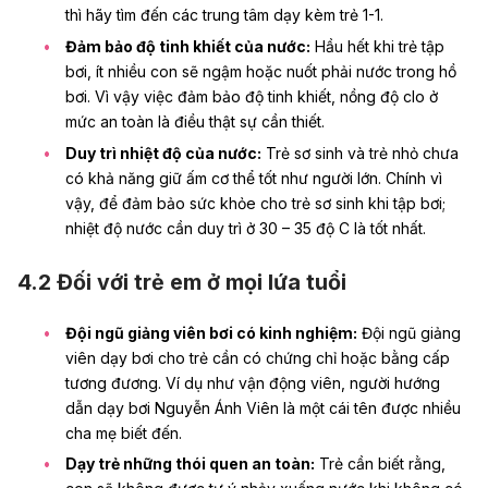
thì hãy tìm đến các trung tâm dạy kèm trẻ 1-1.
Đảm bảo độ tinh khiết của nước:
Hầu hết khi trẻ tập
bơi, ít nhiều con sẽ ngậm hoặc nuốt phải nước trong hồ
bơi. Vì vậy việc đảm bảo độ tinh khiết, nồng độ clo ở
mức an toàn là điều thật sự cần thiết.
Duy trì nhiệt độ của nước:
Trẻ sơ sinh và trẻ nhỏ chưa
có khả năng giữ ấm cơ thể tốt như người lớn. Chính vì
vậy, để đảm bảo sức khỏe cho trẻ sơ sinh khi tập bơi;
nhiệt độ nước cần duy trì ở 30 – 35 độ C là tốt nhất.
4.2 Đối với trẻ em ở mọi lứa tuổi
Đội ngũ giảng viên bơi có kinh nghiệm:
Đội ngũ giảng
viên dạy bơi cho trẻ cần có chứng chỉ hoặc bằng cấp
tương đương. Ví dụ như vận động viên, người hướng
dẫn dạy bơi Nguyễn Ánh Viên là một cái tên được nhiều
cha mẹ biết đến.
Dạy trẻ những thói quen an toàn:
Trẻ cần biết rằng,