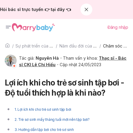
Hỏi bác sĩ trực tuyến 👉 tại đây 👈
Đăng nhập
Sự phát triển của trẻ
Năm đầu đời của bé
Chăm sóc bé
Tác giả:
Nguyên Hà
Tham vấn y khoa:
Thạc sĩ - Bác
sĩ CKI Lê Chí Hiếu
Cập nhật 24/05/2023
Lợi ích khi cho trẻ sơ sinh tập bơi -
Độ tuổi thích hợp là khi nào?
1. Lợi ích khi cho trẻ sơ sinh tập bơi
2. Trẻ sơ sinh mấy tháng tuổi mới nên tập bơi?
3. Hướng dẫn tập bơi cho trẻ sơ sinh