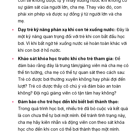
con sẽ không được tự ý nhảy xuống nước khi không có
sự giám sát của người lớn, cha mẹ. Thay vào đó, con
phải xin phép và được sự đồng ý từ người lớn và cha
mẹ.
Dạy trẻ kỹ năng phản xạ khi con té xuống nước:
Đây là
một kỹ năng quan trọng đối với trẻ khi con bắt đầu học
bơi. Vì khi bất ngờ té xuống nước sẽ hoàn toàn khác với
khi con bơi ở hồ nước.
Khảo sát khóa học trước khi cho trẻ tham gia:
Để
đảm bảo rằng đây là trung tâm/giảng viên mà cha mẹ có
thể tin tưởng, cha mẹ có thể tự quan sát theo cách sau:
Trẻ có được bơi thường xuyên không hay phải đợi đến
lượt? Trẻ có được thầy cô chú ý và đảm bảo an toàn
không? Đội ngũ giảng viên có tận tâm hay không?
Đảm bảo cho trẻ học đến khi biết bơi thành thạo:
Trong quá trình học bơi, nhiều trẻ đã bỏ cuộc và kết quả
là con chưa thể tự bơi một mình. Để tránh tình trạng này,
cha mẹ hãy kiên nhẫn và động viên con theo sát khóa
học cho đến khi con có thể bơi thành thạo một mình.