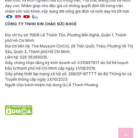
kiến thức và kinh nghiệm hữu ích trong việc Thụ thai, Mang thai và Nuôi
dạy con. Nhằm giúp cho độc giả có những quyết định tốt trong việc
chăm sóc sức khỏe, xây dựng đời sống gia đình và nuôi dạy trẻ tốt hơn
CÔNG TY TNHH XIN CHÀO SỨC KHOẺ
Địa chỉ trụ sở: 15B/8 Lê Thánh Tôn, Phường Bến Nghé, Quận 1, Thành
phố Hồ Chí Minh.
Địa chỉ liên hệ: The Museum (CirCo), 28 Trần Quốc Thảo, Phường Võ Thị
Sáu, Quận 3, Thành phố Hồ Chí Minh.
Liên hệ: 028 36369005.
Giấy chứng nhận đăng ký kinh doanh số: 0315857817 do Sở Kế hoạch
Đầu tư thành phố Hồ Chí Minh cấp ngày 21/08/2019.
Giấy phép thiết lập mạng xã hội số: 398/GP-BTTTT do Bộ Thông tin và
Truyền thông cấp ngày 24/10/2023
Người chịu trách nhiệm nội dung là Lê Thanh Phương.
© 2024 Bản quyền các bài viết thuộc tập đoàn Hello Health Group. Các
bài viết của MarryBaby chỉ mang tính chất tham khảo, không thay thế
cho việc chẩn đoán hoặc điều trị y khoa.
Giấy phép thiết lập mạng xã hội trên mạng số: 398/GP-BTTTT do Bộ