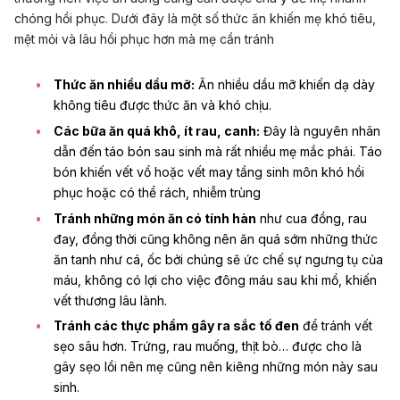
chóng hồi phục. Dưới đây là một số thức ăn khiến mẹ khó tiêu,
mệt mỏi và lâu hồi phục hơn mà mẹ cần tránh
Thức ăn nhiều dầu mỡ:
Ăn nhiều dầu mỡ khiến dạ dày
không tiêu được thức ăn và khó chịu.
Các bữa ăn quá khô, ít rau, canh:
Đây là nguyên nhân
dẫn đến táo bón sau sinh mà rất nhiều mẹ mắc phải. Táo
bón khiến vết vổ hoặc vết may tầng sinh môn khó hồi
phục hoặc có thể rách, nhiễm trùng
Tránh những món ăn có tính hàn
như cua đồng, rau
đay, đồng thời cũng không nên ăn quá sớm những thức
ăn tanh như cá, ốc bởi chúng sẽ ức chế sự ngưng tụ của
máu, không có lợi cho việc đông máu sau khi mổ, khiến
vết thương lâu lành.
Tránh các thực phẩm gây ra sắc tố đen
để tránh vết
sẹo sâu hơn. Trứng, rau muống, thịt bò… được cho là
gây sẹo lồi nên mẹ cũng nên kiêng những món này sau
sinh.