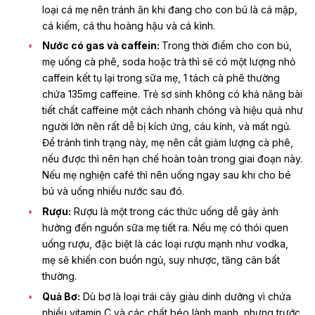
loại cá mẹ nên tránh ăn khi đang cho con bú là cá mập,
cá kiếm, cá thu hoàng hậu và cá kình.
Nước có gas và caffein:
Trong thời điểm cho con bú,
mẹ uống cà phê, soda hoặc trà thì sẽ có một lượng nhỏ
caffein kết tụ lại trong sữa mẹ, 1 tách cà phê thường
chứa 135mg caffeine. Trẻ sơ sinh không có khả năng bài
tiết chất caffeine một cách nhanh chóng và hiệu quả như
người lớn nên rất dễ bị kích ứng, cáu kỉnh, và mất ngủ.
Để tránh tình trạng này, mẹ nên cắt giảm lượng cà phê,
nếu được thì nên hạn chế hoàn toàn trong giai đoạn này.
Nếu mẹ nghiện café thì nên uống ngay sau khi cho bé
bú và uống nhiều nước sau đó.
Rượu:
Rượu là một trong các thức uống dễ gây ảnh
hưởng đến nguồn sữa mẹ tiết ra. Nếu mẹ có thói quen
uống rượu, đặc biệt là các loại rượu mạnh như vodka,
mẹ sẽ khiến con buồn ngủ, suy nhược, tăng cân bất
thường.
Quả Bơ:
Dù bơ là loại trái cây giàu dinh dưỡng vì chứa
nhiều vitamin C và các chất béo lành mạnh, nhưng trước