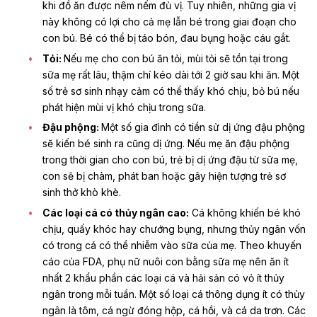
khi đồ ăn được nêm nếm đủ vị. Tuy nhiên, những gia vị
này không có lợi cho cả mẹ lẫn bé trong giai đoạn cho
con bú. Bé có thể bị táo bón, đau bụng hoặc cáu gắt.
Tỏi:
Nếu mẹ cho con bú ăn tỏi, mùi tỏi sẽ tồn tại trong
sữa mẹ rất lâu, thậm chí kéo dài tới 2 giờ sau khi ăn. Một
số trẻ sơ sinh nhạy cảm có thể thấy khó chịu, bỏ bú nếu
phát hiện mùi vị khó chịu trong sữa.
Đậu phộng:
Một số gia đình có tiền sử dị ứng đậu phộng
sẽ kiến bé sinh ra cũng dị ứng. Nếu mẹ ăn đậu phộng
trong thời gian cho con bú, trẻ bị dị ứng đậu từ sữa mẹ,
con sẽ bị chàm, phát ban hoặc gây hiện tượng
trẻ sơ
sinh thở khò khè
.
Các loại cá có thủy ngân cao:
Cá không khiến bé khó
chịu, quấy khóc hay chướng bụng, nhưng thủy ngân vốn
có trong cá có thể nhiễm vào sữa của mẹ. Theo khuyến
cáo của FDA, phụ nữ nuôi con bằng sữa mẹ nên ăn ít
nhất 2 khẩu phần các loại cá và hải sản có vỏ ít thủy
ngân trong mỗi tuần. Một số loại cá thông dụng ít có thủy
ngân là tôm, cá ngừ đóng hộp, cá hồi, và cá da trơn. Các