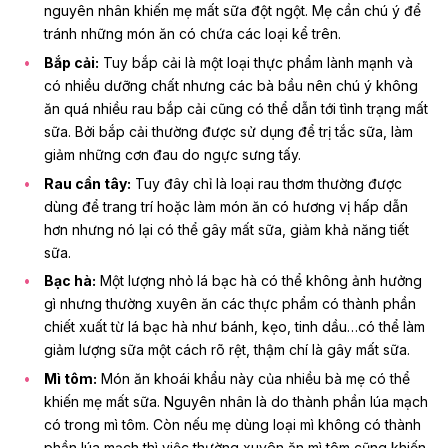
nguyên nhân khiến mẹ mất sữa đột ngột. Mẹ cần chú ý để
tránh những món ăn có chứa các loại kể trên.
Bắp cải:
Tuy bắp cải là một loại thực phẩm lành mạnh và
có nhiều dưỡng chất nhưng các bà bầu nên chú ý không
ăn quá nhiều rau bắp cải cũng có thể dẫn tới tình trạng mất
sữa. Bởi bắp cải thường được sử dụng để trị tắc sữa, làm
giảm những cơn đau do ngực sưng tấy.
Rau cần tây:
Tuy đây chỉ là loại rau thơm thường được
dùng để trang trí hoặc làm món ăn có hương vị hấp dẫn
hơn nhưng nó lại có thể gây mất sữa, giảm khả năng tiết
sữa.
Bạc hà:
Một lượng nhỏ lá bạc hà có thể không ảnh hưởng
gì nhưng thường xuyên ăn các thực phẩm có thành phần
chiết xuất từ lá bạc hà như bánh, kẹo, tinh dầu…có thể làm
giảm lượng sữa một cách rõ rệt, thậm chí là gây mất sữa.
Mì tôm:
Món ăn khoái khẩu này của nhiều bà mẹ có thể
khiến mẹ mất sữa. Nguyên nhân là do thành phần lúa mạch
có trong mì tôm. Còn nếu mẹ dùng loại mì không có thành
phần lúa mạch thì việc thường xuyên ăn mì tôm cũng khiến