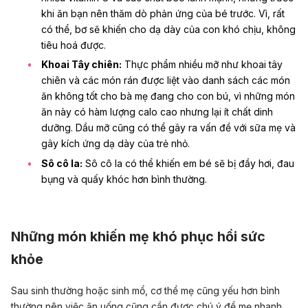
khi ăn bạn nên thăm dò phản ứng của bé trước. Vì, rất
có thể, bơ sẽ khiến cho dạ dày của con khó chịu, không
tiêu hoá được.
Khoai Tây chiên:
Thực phẩm nhiều mỡ như khoai tây
chiên và các món rán được liệt vào danh sách các món
ăn không tốt cho bà mẹ đang cho con bú, vì những món
ăn này có hàm lượng calo cao nhưng lại ít chất dinh
dưỡng. Dầu mỡ cũng có thể gây ra vấn đề với sữa mẹ và
gây kích ứng dạ dày của trẻ nhỏ.
Sô cô la:
Sô cô la có thể khiến em bé sẽ bị đầy hơi, đau
bụng và quấy khóc hơn bình thường.
Những món khiến mẹ khó phục hồi sức
khỏe
Sau sinh thường hoặc sinh mổ, cơ thể mẹ cũng yếu hơn bình
thường nên việc ăn uống cũng cần được chú ý để mẹ nhanh