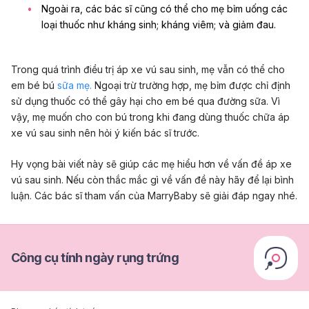
Ngoài ra, các bác sĩ cũng có thể cho mẹ bỉm uống các
loại thuốc như kháng sinh; kháng viêm; và giảm đau.
Trong quá trình điều trị áp xe vú sau sinh, mẹ vẫn có thể cho
em bé bú
sữa mẹ.
Ngoại trừ trường hợp, mẹ bỉm được chỉ định
sử dụng thuốc có thể gây hại cho em bé qua đường sữa. Vì
vậy, mẹ muốn cho con bú trong khi đang dùng thuốc chữa áp
xe vú sau sinh nên hỏi ý kiến bác sĩ trước.
Hy vọng bài viết này sẽ giúp các mẹ hiểu hơn về vấn đề áp xe
vú sau sinh. Nếu còn thắc mắc gì về vấn đề này hãy để lại bình
luận. Các bác sĩ tham vấn của MarryBaby sẽ giải đáp ngay nhé.
Công cụ tính ngày rụng trứng