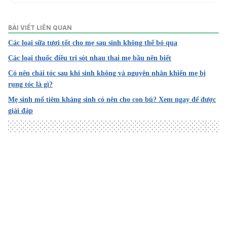
1. Breast Abscess
BÀI VIẾT LIÊN QUAN
https://www.ncbi.nlm.nih.gov/books/NBK459122/
Các loại sữa tươi tốt cho mẹ sau sinh không thể bỏ qua
Truy cập ngày 04/06/2022
Các loại thuốc điều trị sót nhau thai mẹ bầu nên biết
Có nên chải tóc sau khi sinh không và nguyên nhân khiến mẹ bị
2. Management of Lactational Mastitis and Breast Abscess
rụng tóc là gì?
es: Review of Current Knowledge and Practice
Mẹ sinh mổ tiêm kháng sinh có nên cho con bú? Xem ngay để được
https://www.ncbi.nlm.nih.gov/pmc/articles/PMC3900741/
giải đáp
Truy cập ngày 04/06/2022
3. Breastfeeding? That Hot, Hard, Painful Lump in Your Br
east Might Be an Abscess
https://health.clevelandclinic.org/breastfeeding-that-hot-
Loading
hard-painful-lump-in-your-breast-might-be-an-abscess/
Truy cập ngày 04/06/2022
4. Breast abscess