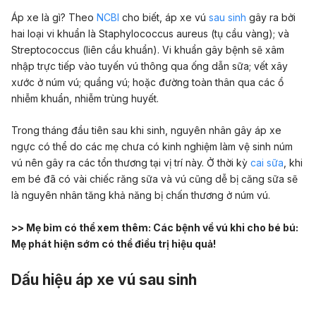
Áp xe là gì? Theo
NCBI
cho biết, áp xe vú
sau sinh
gây ra bởi
hai loại vi khuẩn là Staphylococcus aureus (tụ cầu vàng); và
Streptococcus (liên cầu khuẩn). Vi khuẩn gây bệnh sẽ xâm
nhập trực tiếp vào tuyến vú thông qua ống dẫn sữa; vết xây
xước ở núm vú; quầng vú; hoặc đường toàn thân qua các ổ
nhiễm khuẩn, nhiễm trùng huyết.
Trong tháng đầu tiên sau khi sinh, nguyên nhân gây áp xe
ngực có thể do các mẹ chưa có kinh nghiệm làm vệ sinh núm
vú nên gây ra các tổn thương tại vị trí này. Ở thời kỳ
cai sữa
, khi
em bé đã có vài chiếc răng sữa và vú cũng dễ bị căng sữa sẽ
là nguyên nhân tăng khả năng bị chấn thương ở núm vú.
>> Mẹ bỉm có thể xem thêm:
Các bệnh về vú khi cho bé bú:
Mẹ phát hiện sớm có thể điều trị hiệu quả!
Dấu hiệu áp xe vú sau sinh