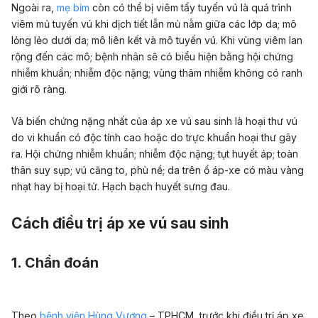
Ngoài ra,
mẹ bỉm
còn có thể bị viêm tấy tuyến vú là quá trình
viêm mủ tuyến vú khi dịch tiết lẫn mủ nằm giữa các lớp da; mô
lỏng lẻo dưới da; mô liên kết và mô tuyến vú. Khi vùng viêm lan
rộng đến các mô; bệnh nhân sẽ có biểu hiện bằng hội chứng
nhiễm khuẩn; nhiễm độc nặng; vùng thâm nhiễm không có ranh
giới rõ ràng.
Và biến chứng nặng nhất của áp xe vú sau sinh là hoại thư vú
do vi khuẩn có độc tính cao hoặc do trực khuẩn hoại thư gây
ra. Hội chứng nhiễm khuẩn; nhiễm độc nặng; tụt huyết áp; toàn
thân suy sụp; vú căng to, phù nề; da trên ổ áp-xe có màu vàng
nhạt hay bị hoại tử. Hạch bạch huyết sưng đau.
Cách điều trị áp xe vú sau sinh
1. Chẩn đoán
Theo
bệnh viện Hùng Vương
– TPHCM, trước khi điều trị áp xe