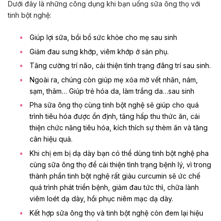
Dưới đây là những công dụng khi bạn uống sữa ông thọ với
tinh bột nghệ:
Giúp lợi sữa, bồi bổ
sức khỏe cho mẹ sau sinh
Giảm đau sưng khớp, viêm khớp ở sản phụ.
Tăng cường trí não, cải thiện tình trạng
đãng trí sau sinh
.
Ngoài ra, chúng còn giúp mẹ xóa mờ vết nhăn, nám,
sạm, thâm… Giúp
trẻ hóa da, làm trắng da…sau sinh
Pha sữa ông thọ cùng tinh bột nghệ sẽ giúp cho quá
trình tiêu hóa được ổn định, tăng hấp thu thức ăn, cải
thiện chức năng tiêu hóa, kích thích sự thèm ăn và tăng
cân hiệu quả.
Khi chị em bị dạ dày bạn có thể dùng tinh bột nghệ pha
cùng sữa ông thọ để cải thiện tình trạng bệnh lý, vì trong
thành phần tinh bột nghệ rất giàu curcumin sẽ ức chế
quá trình phát triển bệnh, giảm đau tức thì, chữa lành
viêm loét dạ dày
, hồi phục niêm mạc dạ dày.
Kết hợp sữa ông thọ và tinh bột nghệ còn đem lại hiệu