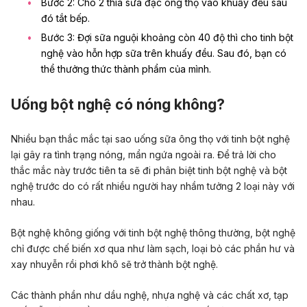
Bước 2: Cho 2 thìa sữa đặc ông thọ vào khuấy đều sau
đó tắt bếp.
Bước 3: Đợi sữa nguội khoảng còn 40 độ thì cho tinh bột
nghệ vào hỗn hợp sữa trên khuấy đều. Sau đó, bạn có
thể thưởng thức thành phẩm của mình.
Uống bột nghệ có nóng không?
Nhiều bạn thắc mắc tại sao uống sữa ông thọ với tinh bột nghệ
lại gây ra tình trạng nóng, mẩn ngứa ngoài ra. Để trả lời cho
thắc mắc này trước tiên ta sẽ đi phân biệt tinh bột nghệ và bột
nghệ trước do có rất nhiều người hay nhầm tưởng 2 loại này với
nhau.
Bột nghệ không giống với tinh bột nghệ thông thường, bột nghệ
chỉ được chế biến xơ qua như làm sạch, loại bỏ các phần hư và
xay nhuyễn rồi phơi khô sẽ trở thành bột nghệ.
Các thành phần như dầu nghệ, nhựa nghệ và các chất xơ, tạp