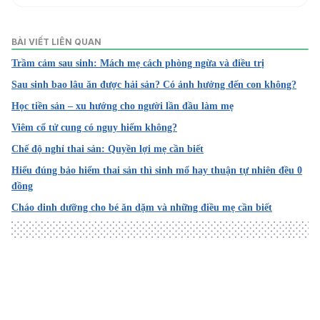
The difference between Turmeric Starch and Turmeric P
owder
BÀI VIẾT LIÊN QUAN
Trầm cảm sau sinh: Mách mẹ cách phòng ngừa và điều trị
https://safehealth.online/difference-turmeric-starch-
turmeric-powder/
Sau sinh bao lâu ăn được hải sản? Có ảnh hưởng đến con không?
Học tiền sản – xu hướng cho người lần đầu làm mẹ
Ngày truy cập: 4/12/2021
Viêm cổ tử cung có nguy hiểm không?
7 Turmeric Benefits You Should Know
Chế độ nghỉ thai sản: Quyền lợi mẹ cần biết
http://www.herbsnatura.com/healthy-herbs/turmeric-
Hiểu đúng bảo hiểm thai sản thì sinh mổ hay thuận tự nhiên đều 0
benefits
đồng
Cháo dinh dưỡng cho bé ăn dặm và những điều mẹ cần biết
Ngày truy cập: 4/12/2021
How to Make Turmeric Milk, Plus Health Benefits
https://nutritionstripped.com/turmeric-milk/
Ngày truy cập: 4/12/2021
Loading
Turmeric Milk: Reasons Why You Should Be Drinking Gold