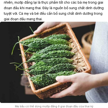
nhiên, mướp đắng lại là thực phẩm tốt cho các bà mẹ trong
giai
đoạn đầu khi mang thai
. Đây là nguồn bổ sung chất dinh dưỡng
tuyệt vời. Cả mẹ và bé đều cần bổ sung chất dinh dưỡng trong
giai đoạn đầu mang thai.
Mẹ bầu có thể dùng mướp đắng ở giai đoạn đầu của thai kỳ