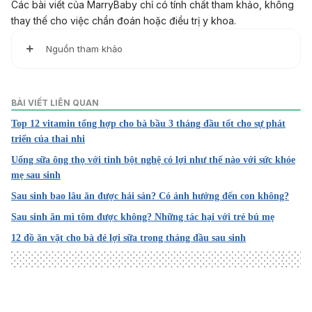
Các bài viết của MarryBaby chỉ có tính chất tham khảo, không
thay thế cho việc chẩn đoán hoặc điều trị y khoa.
Nguồn tham khảo
Bitter melon extract inhibits breast cancer growth in precli
nical model by inducing autophagic cell death
BÀI VIẾT LIÊN QUAN
Top 12 vitamin tổng hợp cho bà bầu 3 tháng đầu tốt cho sự phát
https://www.ncbi.nlm.nih.gov/pmc/articles/PMC5630406/
triển của thai nhi
Truy cập ngày 20/1/2022
Uống sữa ông thọ với tinh bột nghệ có lợi như thế nào với sức khỏe
mẹ sau sinh
Bitter Melon and Diabetes
Sau sinh bao lâu ăn được hải sản? Có ảnh hưởng đến con không?
https://www.diabetes.co.uk/natural-therapies/bitter-
Sau sinh ăn mì tôm được không? Những tác hại với trẻ bú mẹ
melon.html
12 đồ ăn vặt cho bà đẻ lợi sữa trong tháng đầu sau sinh
Truy cập ngày 20/1/2022
Bitter Melon
https://www.drugs.com/npp/bitter-melon.html