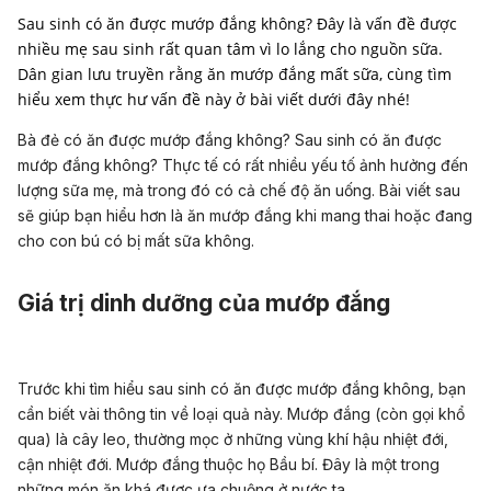
Sau sinh có ăn được mướp đắng không? Đây là vấn đề được
nhiều mẹ sau sinh rất quan tâm vì lo lắng cho nguồn sữa.
Dân gian lưu truyền rằng ăn mướp đắng mất sữa, cùng tìm
hiểu xem thực hư vấn đề này ở bài viết dưới đây nhé!
Bà đẻ có ăn được mướp đắng không? Sau sinh có ăn được
mướp đắng không? Thực tế có rất nhiều yếu tố ảnh hưởng đến
lượng sữa mẹ, mà trong đó có cả chế độ ăn uống. Bài viết sau
sẽ giúp bạn hiểu hơn là ăn mướp đắng khi mang thai hoặc đang
cho con bú có bị mất sữa không.
Giá trị dinh dưỡng của
mướp đắng
Trước khi tìm hiểu sau sinh có ăn được mướp đắng không, bạn
cần biết vài thông tin về loại quả này. Mướp đắng (còn gọi khổ
qua) là cây leo, thường mọc ở những vùng khí hậu nhiệt đới,
cận nhiệt đới. Mướp đắng thuộc họ Bầu bí. Đây là một trong
những món ăn khá được ưa chuộng ở nước ta.