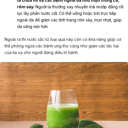
là chữa ho và các bệnh ngoài da như mụn trứng cá,
rôm sảy:
Người ta thường xay nhuyễn trái mướp đắng rồi
lọc lấy phần nước cốt. Có thể uống hoặc bôi trực tiếp
ngoài da để giảm các tình trạng rôm sảy, mụn nhọt, giúp
da sáng mịn hơn.
Ngoài ra thì nước sắc từ loại quả này còn có khả năng giúp cơ
thể phòng ngừa các bệnh ung thư cũng như giảm các tác hại
của tia xạ cho người đang điều trị bệnh.