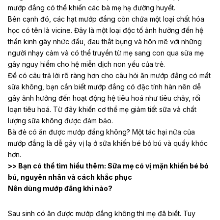
mướp đắng có thể khiến các bà mẹ hạ đường huyết.
Bên cạnh đó, các hạt mướp đắng còn chứa một loại chất hóa
học có tên là vicine. Đây là một loại độc tố ảnh hưởng đến hệ
thần kinh gây nhức đầu, đau thắt bụng và hôn mê với những
người nhạy cảm và có thể truyền từ mẹ sang con qua sữa mẹ
gây nguy hiểm cho hệ miễn dịch non yếu của trẻ.
Để có câu trả lời rõ ràng hơn cho câu hỏi ăn mướp đắng có mất
sữa không, bạn cần biết mướp đắng có đặc tính hàn nên dễ
gây ảnh hưởng đến hoạt động hệ tiêu hoá như
tiêu chảy, rối
loạn tiêu hoá
. Từ đây khiến cơ thể mẹ giảm tiết sữa và chất
lượng sữa không được đảm bảo.
Bà đẻ có ăn được mướp đắng không? Một tác hại nữa của
mướp đắng là dễ gây vị lạ ở sữa khiến bé bỏ bú và quấy khóc
hơn.
>> Bạn có thể tìm hiểu thêm:
Sữa mẹ có vị mặn khiến bé bỏ
bú, nguyên nhân và cách khắc phục
Nên dùng mướp đắng khi nào?
Sau sinh có ăn được mướp đắng không thì mẹ đã biết. Tuy