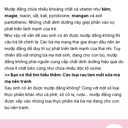
Mướp đắng chứa nhiều khoáng chất và vitamin như
kẽm
,
magie
, niacin, sắt, kali, pyridoxine,
mangan
và axit
pantothenic. Những chất dinh dưỡng này góp phần vào sự
phát triển lành mạnh của trẻ.
Như vậy về vấn đề sau sinh có ăn được mướp đắng không thì
câu trả lời chính là: Các bà mẹ mang thai giai đoạn đầu nên ăn
mướp đắng để duy trì sự phát triển lành mạnh của thai nhi. Tuy
nhiên đối với những bà mẹ mới sinh, đang cho con bú, mướp
đắng không phải nguồn cung cấp chất dinh dưỡng hiệu quả do
chứa ít chất béo cũng như chứa nhiều độc tố vicine.
>> Bạn có thể tìm hiểu thêm:
Các loại rau làm mất sữa mà
mẹ nên tránh
Sau sinh có ăn được mướp đắng không? Cùng với một số loại
thực phẩm khác như cà phê, sô cô la, rượu… mướp đắng cũng
được xếp vào những loại thực phẩm mà bà mẹ đang cho con
bú nên tránh.