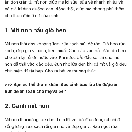
ăn đơn giản từ mít non giúp mẹ lợi sữa, sữa về nhanh nhiều và
có giá trị dinh dưỡng cao, đồng thời, giúp mẹ phong phú thêm
cho thực đơn ở cữ của mình.
1. Mít non nấu giò heo
Mít non thái dày khoảng 1cm, rửa sạch mủ, để ráo. Giò heo rửa
sạch, ướp gia vị hành, tiêu, muối. Cho dầu vào nồi, đảo dò heo
cho săn lại rồi đổ nước vào. Khi nước bắt đầu sôi thì cho mít
non đã thái vào đảo đều. Đun nhỏ lửa đến khi cả mít và giò đều
chín mềm thì tắt bếp. Cho ra bát và thưởng thức.
>>> Bạn có thể tham khảo:
Sau sinh bao lâu thì được ăn
bún để an toàn cho mẹ và bé?
2. Canh mít non
Mít non thái mỏng, xé nhỏ. Tôm lột vỏ, bỏ đầu đuôi, rút chỉ ở
sống lưng, rửa sạch rồi giã nhỏ và ướp gia vị. Rau ngót rửa