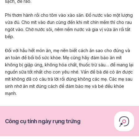
sạch, để ráo.
Phi thơm hành rồi cho tôm vào xào săn. Đổ nước vào một lượng
vừa đủ. Cho mít vào đun cùng đến khi mít chín mềm thì cho rau
ngót vào. Chờ nước sôi, nêm nếm nước và gia vị vừa ăn rồi tắt
bếp.
Đối với hầu hết món ăn, mẹ nên biết cách ăn sao cho đúng và
an toàn để bồi bổ sức khỏe. Mẹ cũng hãy đảm bảo ăn mít
không bị giập úng, không hóa chất, thuốc trừ sâu… để mang lại
nguồn sữa tốt nhất cho con yêu nhé.
Vấn đề bà đẻ có ăn được
mít không đã có câu trả lời rồi đúng không các mẹ. Các mẹ sau
sinh nhớ ăn mít đúng cách để đảm bảo mẹ và bé đều khỏe
mạnh.
Công cụ tính ngày rụng trứng