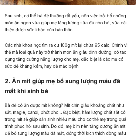
Sau sinh, cơ thể bà đẻ thường rất yếu, nên việc bồi bổ những
món ăn ngon vừa giúp mẹ tăng lượng sữa đủ cho bé, vừa cải
thiện được sức khỏe của bản thân.
Các nhà khoa học tìm ra cứ 100g mít lại chứa 95 calo. Chính vì
thế mà loại quả này trở thành món ăn giàu dinh dưỡng, có tác
dụng tăng cường năng lượng cho mẹ, đặc biệt là các mẹ có
sức đề kháng kém, hay dễ mắc bệnh.
2. Ăn mít giúp mẹ bổ sung lượng máu đã
mất khi sinh bé
Bà đẻ có ăn được mít không? Mít chín giàu khoáng chất như
sắt, magie, canxi, phốt pho… Đặc biệt, hàm lượng chất sắt có
trong mít sẽ giúp sản sinh nhiều máu cho cơ thể mẹ trong
quá
trình phục hồi sau sinh
. Do đó, mẹ bỉm nên tăng cường ăn mít
để bổ sung lượng máu đã mất, đồng thời kích thích dòng máu