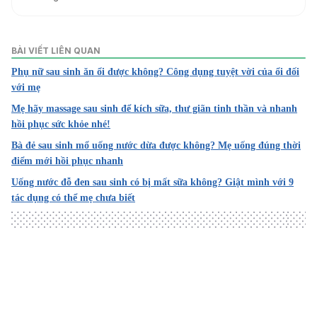
1. Fruits to Eat and Avoid During Breastfeeding
https://parenting.firstcry.com/articles/fruits-to-eat-and-
BÀI VIẾT LIÊN QUAN
avoid-during-breastfeeding/
Phụ nữ sau sinh ăn ổi được không? Công dụng tuyệt vời của ổi đối
Ngày truy cập 29/12/2021
với mẹ
2. Healthy breastfeeding diet
Mẹ hãy massage sau sinh để kích sữa, thư giãn tinh thần và nhanh
https://www.nhs.uk/start4life/baby/breastfeeding/healthy-
hồi phục sức khỏe nhé!
diet/food-and-drinks-to-avoid/
Bà đẻ sau sinh mổ uống nước dừa được không? Mẹ uống đúng thời
Ngày truy cập 29/12/2021
điểm mới hồi phục nhanh
3. Breast-feeding nutrition: Tips for moms
Uống nước đỗ đen sau sinh có bị mất sữa không? Giật mình với 9
https://www.mayoclinic.org/healthy-lifestyle/infant-and-
tác dụng có thể mẹ chưa biết
toddler-health/in-depth/breastfeeding-nutrition/art-
20046912
Ngày truy cập 29/12/2021
4. 8 Best Fruits You Should Eat While Breastfeeding
https://www.momjunction.com/articles/fruits-you-should-
Loading
eat-while-breastfeeding_00352476/