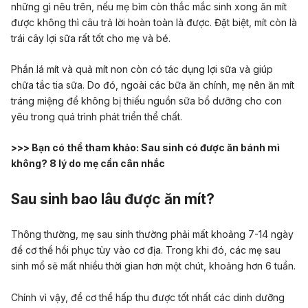
những gì nêu trên, nếu mẹ bỉm còn thắc mắc sinh xong ăn mít
được không thì câu trả lời hoàn toàn là được. Đặt biệt, mít còn là
trái cây lợi sữa
rất tốt cho mẹ và bé.
Phần lá mít và quả mít non còn có tác dụng lợi sữa và giúp
chữa tắc tia sữa
. Do đó, ngoài các bữa ăn chính, mẹ nên ăn mít
tráng miệng để không bị thiếu nguồn sữa bổ dưỡng cho con
yêu trong quá trình phát triển thể chất.
>>> Bạn có thể tham khảo:
Sau sinh có được ăn bánh mì
không? 8 lý do mẹ cần cân nhắc
Sau sinh bao lâu được ăn mít?
Thông thường, mẹ sau sinh thường phải mất khoảng 7-14 ngày
để cơ thể hồi phục tùy vào cơ địa. Trong khi đó, các mẹ sau
sinh mổ sẽ mất nhiều thời gian hơn một chút, khoảng hơn 6 tuần.
Chính vì vậy, để cơ thể hấp thu được tốt nhất các dinh dưỡng