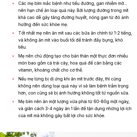
Các mẹ bỉm mắc bệnh như tiểu đường,
gan nhiễm mỡ
…
nên hạn chế ăn loại quả này. Bởi lượng đường trong mít
khá cao dễ gây tăng đường huyết, nóng gan từ đó ảnh
hưởng đến sức khỏe mẹ.
Tốt nhất mẹ nên ăn mít sau các bữa ăn chính từ 1-2 tiếng,
và không ăn mít vào buổi tối để tránh đầy bụng, khó
tiêu.
Mẹ nên chủ động tạo cho bản thân một thực đơn nhiều
món bao gồm cả trái cây, hoa quả để cân bằng các
vitamin, khoáng chất cho cơ thể.
Nếu mẹ từng bị dị ứng khi ăn mít trước đây, thì cũng
không nên dùng loại quả này vì sẽ làm bệnh trầm trọng
hơn, con cũng sẽ bị ảnh hưởng không tốt từ nguồn sữa.
Mẹ bỉm nên ăn một lượng vừa phải từ 60-80g một ngày,
và giãn cách 3-4 ngày ăn 1 lần để tận dụng những lợi ích
của mít mà không gây bất lợi cho sức khỏe.