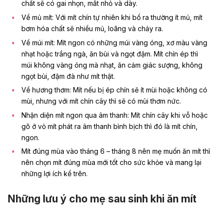
chất sẽ có gai nhọn, mắt nhỏ và dày.
Về mủ mít: Với mít chín tự nhiên khi bổ ra thường ít mủ, mít
bơm hóa chất sẽ nhiều mủ, loãng và chảy ra.
Về múi mít: Mít ngon có những múi vàng óng, xơ màu vàng
nhạt hoặc trắng ngà, ăn bùi và ngọt đậm. Mít chín ép thì
múi không vàng óng mà nhạt, ăn cảm giác sượng, không
ngọt bùi, đậm đà như mít thật.
Về hương thơm: Mít nếu bị ép chín sẽ ít mùi hoặc không có
mùi, nhưng với mít chín cây thì sẽ có mùi thơm nức.
Nhận diện mít ngon qua âm thanh: Mít chín cây khi vỗ hoặc
gõ ở vỏ mít phát ra âm thanh bình bịch thì đó là mít chín,
ngon.
Mít đúng mùa vào tháng 6 – tháng 8 nên mẹ muốn ăn mít thì
nên chọn mít đúng mùa mới tốt cho sức khỏe và mang lại
những lợi ích kể trên.
Những lưu ý cho mẹ sau sinh khi ăn mít