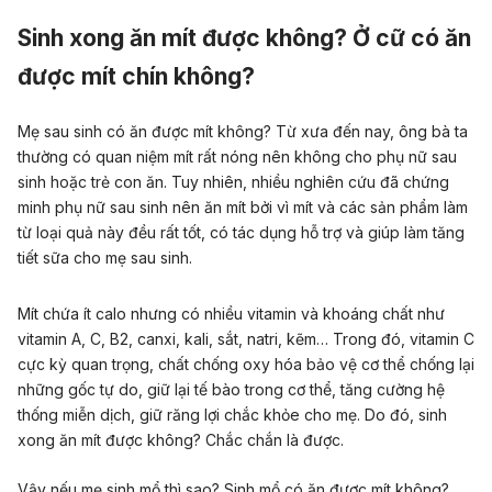
Sinh xong ăn mít được không? Ở cữ có ăn
được mít chín không?
Mẹ sau sinh có ăn được mít không? Từ xưa đến nay, ông bà ta
thường có quan niệm mít rất nóng nên không cho
phụ nữ
sau
sinh hoặc trẻ con ăn. Tuy nhiên, nhiều nghiên cứu đã chứng
minh phụ nữ
s
au sinh nên ăn mít
bởi vì mít và các sản phẩm làm
từ loại quả này đều rất tốt, có
tác dụng
hỗ trợ và
giúp làm tăng
tiết sữa cho mẹ sau sinh
.
Mít chứa ít calo nhưng có nhiều vitamin và khoáng chất như
vitamin A, C, B2, canxi, kali, sắt, natri, kẽm… Trong đó, vitamin C
cực kỳ quan trọng, chất chống oxy hóa bảo vệ cơ thể chống lại
những gốc tự do, giữ lại tế bào trong cơ thể, tăng cường hệ
thống miễn dịch, giữ răng lợi chắc khỏe cho mẹ. Do đó, sinh
xong ăn mít được không? Chắc chắn là được.
Vậy nếu mẹ sinh mổ thì sao? Sinh mổ có ăn được mít không?