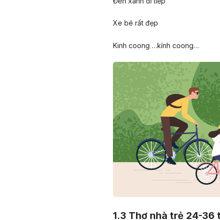
Đèn xanh đi tiếp
Xe bé rất đẹp
Kinh coong …kính coong…
1.3 Thơ nhà trẻ 24-36 