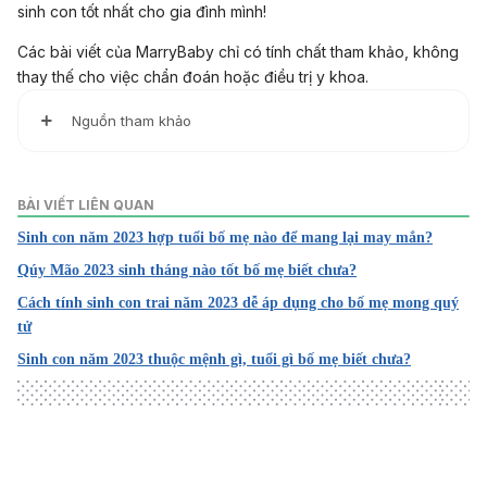
sinh con tốt nhất cho gia đình mình!
Các bài viết của MarryBaby chỉ có tính chất tham khảo, không
thay thế cho việc chẩn đoán hoặc điều trị y khoa.
Nguồn tham khảo
1. Chinese Horoscope 2023 For The 12 Animal Signs
BÀI VIẾT LIÊN QUAN
https://www.sunsigns.org/chinese-horoscope-2023/
Sinh con năm 2023 hợp tuổi bố mẹ nào để mang lại may mắn?
Truy cập ngày 26/12/2021
Qúy Mão 2023 sinh tháng nào tốt bố mẹ biết chưa?
Cách tính sinh con trai năm 2023 dễ áp dụng cho bố mẹ mong quý
2. Chinese Horoscope 2023 – The Year Of The Black Wat
tử
er Rabbit
Sinh con năm 2023 thuộc mệnh gì, tuổi gì bố mẹ biết chưa?
https://www.sunsigns.org/chinese-horoscope-2023/
Truy cập ngày 26/12/2021
3. Chinese Horoscope 2023 – Chinese New Year Of The
Rabbit 2023