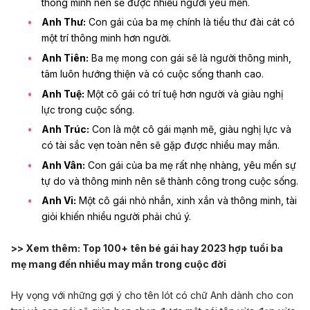
thông minh nên sẽ được nhiều người yêu mến.
Anh Thư:
Con gái của ba mẹ chính là tiểu thư đài cát có
một trí thông minh hơn người.
Anh Tiên:
Ba mẹ mong con gái sẽ là người thông minh,
tâm luôn hướng thiện và có cuộc sống thanh cao.
Anh Tuệ:
Một cô gái có trí tuệ hơn người và giàu nghị
lực trong cuộc sống.
Anh Trúc:
Con là một cô gái mạnh mẽ, giàu nghị lực và
có tài sắc vẹn toàn nên sẽ gặp được nhiều may mắn.
Anh Vân:
Con gái của ba mẹ rất nhẹ nhàng, yêu mến sự
tự do và thông minh nên sẽ thành công trong
cuộc sống
.
Anh Vi:
Một cô gái nhỏ nhắn, xinh xắn và thông minh, tài
giỏi khiến nhiều người phải chú ý.
>> Xem thêm:
Top 100+ tên bé gái hay 2023 hợp tuổi ba
mẹ mang đến nhiều may mắn trong cuộc đời
Hy vọng với những gợi ý cho tên lót có chữ Anh dành cho con