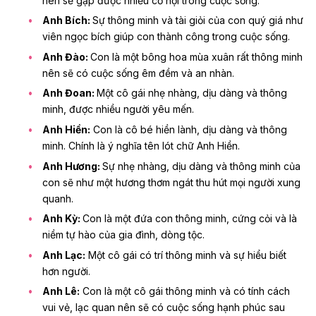
nên sẽ gặp được nhiều cơ hội trong cuộc sống.
Anh Bích:
Sự thông minh và tài giỏi của con quý giá như
viên ngọc bích giúp con thành công trong cuộc sống.
Anh Đào:
Con là một bông hoa mùa xuân rất thông minh
nên sẽ có cuộc sống êm đềm và an nhàn.
Anh Đoan:
Một cô gái nhẹ nhàng, dịu dàng và thông
minh, được nhiều người yêu mến.
Anh Hiền:
Con là cô bé hiền lành, dịu dàng và thông
minh. Chính là ý nghĩa tên lót chữ Anh Hiền.
Anh Hương:
Sự nhẹ nhàng, dịu dàng và thông minh của
con sẽ như một hương thơm ngát thu hút mọi người xung
quanh.
Anh Kỳ:
Con là một đứa con thông minh, cứng cỏi và là
niềm tự hào của gia đình, dòng tộc.
Anh Lạc:
Một cô gái có trí thông minh và sự hiểu biết
hơn người.
Anh Lê:
Con là một cô gái thông minh và có tính cách
vui vẻ, lạc quan nên sẽ có cuộc sống
hạnh phúc
sau