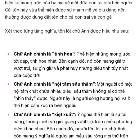
hiện sự mong ước của ba mẹ về một đứa con tài giỏi hơn người.
Cái tên này vừa thể hiện được sự mạnh mẽ và dịu dàng nên
thường được dùng đặt tên cho cả con trai và con gái.
Xét theo từng tầng nghĩa, tên lót chữ Anh được hiểu như sau:
Chữ Anh chính là “tinh hoa”:
Thể hiện những mong ước
tốt đẹp, tinh hoa nhất. Bên cạnh đó, nó còn mang giá trị
vượt trội, sự gìn giữ và phát huy những điều tinh túy nhất
của cuộc đời.
Chữ Anh chính là “nội tâm sâu thẳm”:
Một người có một
nội tâm chất chứa nhiều điều, sâu thẳm không ai có thể
“nhìn thấy” được. Người này là người sống hướng nội và ít
thể hiện cảm xúc ra bên ngoài.
Chữ Anh chính là “kiệt xuất”:
Ý nghĩa thể hiện là sự tài
năng, thông minh và giỏi giang vượt trội trên nhiều phương
diện khác nhau. Bên cạnh đó, người tên lót có chữ Anh
còn mang ý nghĩa là người am hiểu sâu rộng mọi thứ trên