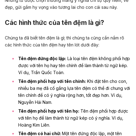
Những từ được chọn thường mang ý nghĩa chỉ sự quý hiếm, vẻ
đẹp, gửi gắm hy vọng vào tương lai cho con cái sau này.
Các hình thức của tên đệm là gì?
Chúng ta đã biết tên đệm là gì; thì chúng ta cũng cần nắm rõ
các hình thức của tên đệm hay tên lót dưới đây:
Tên đệm đứng độc lập:
Là loại tên đệm không phối hợp
được với tên họ hay tên chính để làm thành từ ngữ kép.
Ví dụ, Trần Quốc Toản.
Tên đệm phối hợp với tên chính:
Khi đặt tên cho con,
nhiều ba mẹ đã cố gắng lựa tên đệm có thể đi chung với
tên chính để có ý nghĩa rộng hơn, tốt đẹp hơn. Ví dụ,
Nguyễn Hải Nam.
Tên đệm phối hợp với tên họ:
Tên đệm phối hợp được
với tên họ để làm thành từ ngữ kép có ý nghĩa. Ví dụ,
Hoàng Kim Liên.
Tên đệm có hai chữ:
Một tên đứng độc lập, một tên