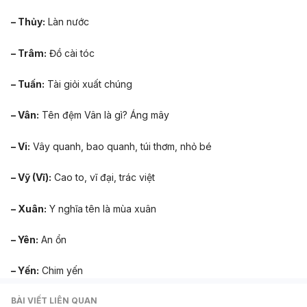
– Thủy:
Làn nước
– Trâm:
Đồ cài tóc
– Tuấn:
Tài giỏi xuất chúng
– Vân:
Tên đệm Vân là gì? Áng mây
– Vi:
Vây quanh, bao quanh, túi thơm, nhỏ bé
– Vỹ (Vĩ):
Cao to, vĩ đại, trác việt
– Xuân:
Y nghĩa tên là mùa xuân
– Yên:
An ổn
– Yến:
Chim yến
BÀI VIẾT LIÊN QUAN