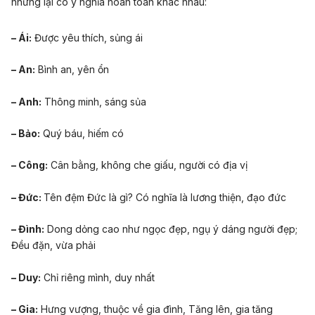
nhưng lại có ý nghĩa hoàn toàn khác nhau:
– Ái:
Được yêu thích, sủng ái
– An:
Bình an, yên ổn
– Anh:
Thông minh, sáng sủa
– Bảo:
Quý báu, hiếm có
– Công:
Cân bằng, không che giấu, người có địa vị
– Đức:
Tên đệm Đức là gì? Có nghĩa là lương thiện, đạo đức
– Đình:
Dong dỏng cao như ngọc đẹp, ngụ ý dáng người đẹp;
Đều đặn, vừa phải
– Duy:
Chỉ riêng mình, duy nhất
– Gia:
Hưng vượng, thuộc về gia đình, Tăng lên, gia tăng