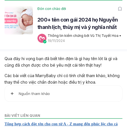
Đón con chào đời
200+ tên con gái 2024 họ Nguyễn
thanh lịch, thùy mị và ý nghĩa nhất
Thông tin kiểm chứng bởi Vũ Thị Tuyết Hoa
 • 
19/11/2024
Qua đây hi vọng bạn đã biết tên đệm là gì hay tên lót là gì và
cũng đã chọn được cho bé yêu một cái tên thật hay!
Các bài viết của MarryBaby chỉ có tính chất tham khảo, không
thay thế cho việc chẩn đoán hoặc điều trị y khoa.
Nguồn tham khảo
1. 100 Latest Baby Girl Names With Meanings
https://www.momjunction.com/articles/latest-baby-girl-
BÀI VIẾT LIÊN QUAN
name-meanings_0022607/
Tổng hợp cách đặt tên cho con từ A - Z mang đến phúc lộc cho cả