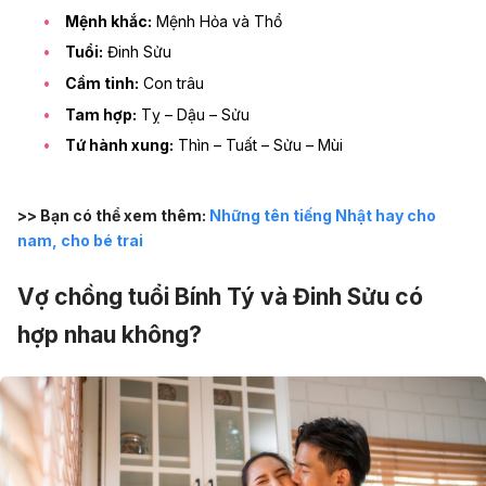
Mệnh khắc:
Mệnh Hỏa và Thổ
Tuổi:
Đinh Sửu
Cầm tinh:
Con trâu
Tam hợp:
Tỵ – Dậu – Sửu
Tứ hành xung:
Thìn – Tuất – Sửu – Mùi
>> Bạn có thể xem thêm:
Những tên tiếng Nhật hay cho
nam, cho bé trai
Vợ chồng tuổi Bính Tý và Đinh Sửu có
hợp nhau không?