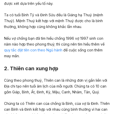
được xét dựa trên yếu tố này.
Ta có tuổi Bính Tý và Đinh Sửu đều là Giáng hạ Thuỷ (mệnh
Thuỷ). Mệnh Thuỷ kết hợp với mệnh Thuỷ được cho là bình
thường, không hợp cũng không khắc lẫn nhau.
Nếu vợ chồng bạn đã tìm hiểu chồng 1996 vợ 1997 sinh con
năm nào hợp theo phong thuỷ; thì cũng nên tìm hiểu thêm về
quy tắc đặt tên con theo Ngũ hành
để cuộc sống con thêm
may mắn.
2. Thiên can xung hợp
Cũng theo phong thuỷ, Thiên can là những đơn vị gắn liền với
Địa chi tạo nên tuổi âm lịch của mỗi người. Chúng ta có 10 can
gồm Giáp, Bính, Ất, Đinh, Kỷ, Mậu, Canh, Nhâm, Tân, Quý.
Chúng ta có Thiên can của chồng là Bính, của vợ là Đinh. Thiên
can Bính và Đinh kết hợp với nhau cũng bình thường vì hai can