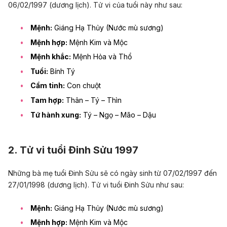
06/02/1997 (dương lịch). Tử vi của tuổi này như sau:
Mệnh:
Giáng Hạ Thủy (Nước mù sương)
Mệnh hợp:
Mệnh Kim và Mộc
Mệnh khắc:
Mệnh Hỏa và Thổ
Tuổi:
Bính Tý
Cầm tinh:
Con chuột
Tam hợp:
Thân – Tý – Thìn
Tứ hành xung:
Tý – Ngọ – Mão – Dậu
2. Tử vi tuổi Đinh Sửu 1997
Những bà mẹ tuổi Đinh Sửu sẽ có ngày sinh từ 07/02/1997 đến
27/01/1998 (dương lịch). Tử vi tuổi Đinh Sửu như sau:
Mệnh:
Giáng Hạ Thủy (Nước mù sương)
Mệnh hợp:
Mệnh Kim và Mộc