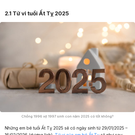
2.1 Tử vi tuổi Ất Tỵ 2025
Chồng 1996 vợ 1997 sinh con năm 2025 có tốt không?
Những em bé tuổi Ất Tỵ 2025 sẽ có ngày sinh từ 29/01/2025 –
16/02/2026 (dương lịch).
Tử vi của em bé Ất Tỵ
sẽ như sau: