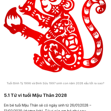
Tuổi Bính Tý 1996 và Đinh Sửu 1997 sinh con năm 2028 xấu tốt ra sao?
5.1 Tử vi tuổi Mậu Thân 2028
Em bé tuổi Mậu Thân sẽ có ngày sinh từ 26/01/2028 –
12/02/2029 (dương lịch). Tử vi của em bé như sau: