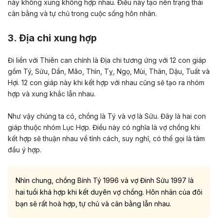
này không xung không hợp nhau. Điều này tạo nên trạng thái
cân bằng và tự chủ trong cuộc sống hôn nhân.
3. Địa chi xung hợp
Đi liền với Thiên can chính là Địa chi tương ứng với 12 con giáp
gồm Tý, Sửu, Dần, Mão, Thìn, Tỵ, Ngọ, Mùi, Thân, Dậu, Tuất và
Hợi. 12 con giáp này khi kết hợp với nhau cũng sẽ tạo ra nhóm
hợp và xung khắc lẫn nhau.
Như vậy chúng ta có, chồng là Tý và vợ là Sửu. Đây là hai con
giáp thuộc nhóm Lục Hợp. Điều này có nghĩa là vợ chồng khi
kết hợp sẽ thuận nhau về tính cách, suy nghĩ, có thể gọi là tâm
đầu ý hợp.
Nhìn chung, chồng Bính Tý 1996 và vợ Đinh Sửu 1997 là
hai tuổi khá hợp khi kết duyên vợ chồng. Hôn nhân của đôi
bạn sẽ rất hoà hợp, tự chủ và cân bằng lẫn nhau.