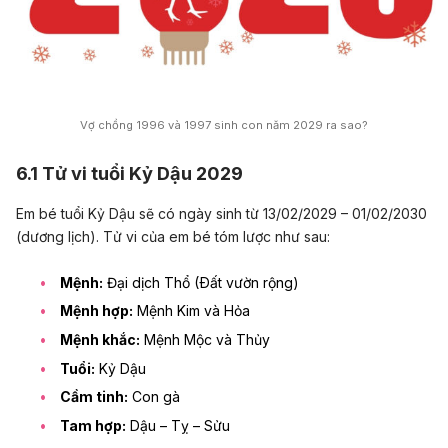
Vợ chồng 1996 và 1997 sinh con năm 2029 ra sao?
6.1 Tử vi tuổi Kỷ Dậu 2029
Em bé tuổi Kỷ Dậu sẽ có ngày sinh từ 13/02/2029 – 01/02/2030
(dương lịch). Tử vi của em bé tóm lược như sau:
Mệnh:
Đại dịch Thổ (Ðất vườn rộng)
Mệnh hợp:
Mệnh Kim và Hỏa
Mệnh khắc:
Mệnh Mộc và Thủy
Tuổi:
Kỷ Dậu
Cầm tinh:
Con gà
Tam hợp:
Dậu – Tỵ – Sửu