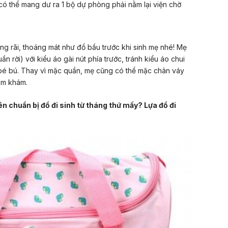
có thể mang dư ra 1 bộ dự phòng phải nằm lại viện chờ
ng rãi, thoáng mát như đồ bầu trước khi sinh mẹ nhé! Mẹ
uần rời) với kiểu áo gài nút phía trước, tránh kiểu áo chui
o bé bú. Thay vì mặc quần, mẹ cũng có thể mặc chân váy
ăm khám.
n chuẩn bị đồ đi sinh từ tháng thứ mấy? Lựa đồ đi