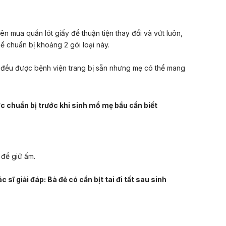
ên mua quần lót giấy để thuận tiện thay đổi và vứt luôn,
ể chuẩn bị khoảng 2 gói loại này.
y đều được bệnh viện trang bị sẵn nhưng mẹ có thể mang
c chuẩn bị trước khi sinh mổ mẹ bầu cần biết
 để giữ ấm.
c sĩ giải đáp: Bà đẻ có cần bịt tai đi tất sau sinh