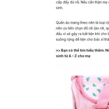
cấp đầy đủ rồi. Nếu cẩn thận mẹ 
sinh.
Quần áo mang theo nên là loại rộ
nên ưu tiên chọn đồ rời (áo rời, q
đầu vì sẽ gây ra bất tiện khi ch
suông rộng để tiện cho bác sĩ th
>> Bạn có thể tìm hiểu thêm:
Nê
sinh từ A – Z cho mẹ