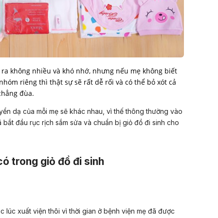
t ra không nhiều và khó nhớ, nhưng nếu mẹ không biết
óm riêng thì thật sự sẽ rất dễ rối và có thể bỏ xót cả
chẳng đùa.
uyển dạ của mỗi mẹ sẽ khác nhau, vì thế thông thường vào
bắt đầu rục rịch sắm sửa và chuẩn bị giỏ đồ đi sinh cho
 trong giỏ đồ đi sinh
 lúc xuất viện thôi vì thời gian ở bệnh viện mẹ đã được