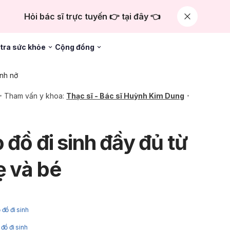
Hỏi bác sĩ trực tuyến 👉 tại đây 👈
tra sức khỏe
Cộng đồng
nh nở
Tham vấn y khoa:
Thạc sĩ - Bác sĩ Huỳnh Kim Dung
 đồ đi sinh đầy đủ từ
ẹ và bé
đồ đi sinh
đồ đi sinh