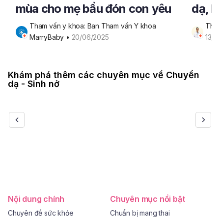
mùa cho mẹ bầu đón con yêu
dạ, M
dễ d
Tham vấn y khoa: Ban Tham vấn Y khoa 
Tham
MarryBaby
 • 
20/06/2025
13/0
Khám phá thêm các chuyên mục về Chuyển
dạ - Sinh nở
Nội dung chính
Chuyên mục nổi bật
Chuyên đề sức khỏe
Chuẩn bị mang thai