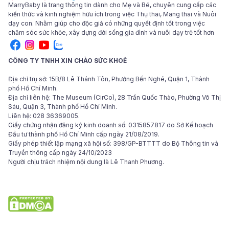
MarryBaby là trang thông tin dành cho Mẹ và Bé, chuyên cung cấp các
kiến thức và kinh nghiệm hữu ích trong việc Thụ thai, Mang thai và Nuôi
dạy con. Nhằm giúp cho độc giả có những quyết định tốt trong việc
chăm sóc sức khỏe, xây dựng đời sống gia đình và nuôi dạy trẻ tốt hơn
CÔNG TY TNHH XIN CHÀO SỨC KHOẺ
Địa chỉ trụ sở: 15B/8 Lê Thánh Tôn, Phường Bến Nghé, Quận 1, Thành
phố Hồ Chí Minh.
Địa chỉ liên hệ: The Museum (CirCo), 28 Trần Quốc Thảo, Phường Võ Thị
Sáu, Quận 3, Thành phố Hồ Chí Minh.
Liên hệ: 028 36369005.
Giấy chứng nhận đăng ký kinh doanh số: 0315857817 do Sở Kế hoạch
Đầu tư thành phố Hồ Chí Minh cấp ngày 21/08/2019.
Giấy phép thiết lập mạng xã hội số: 398/GP-BTTTT do Bộ Thông tin và
Truyền thông cấp ngày 24/10/2023
Người chịu trách nhiệm nội dung là Lê Thanh Phương.
© 2024 Bản quyền các bài viết thuộc tập đoàn Hello Health Group. Các
bài viết của MarryBaby chỉ mang tính chất tham khảo, không thay thế