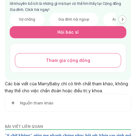
lời khuyên bổ ích là những gì mà bạn có thể tìm thấy tại Cộng đồng
Gia đình. Click hỏi ngay!
Vợ chồng
Gia đình nội ngoại
Anh chị em
Hỏi bác sĩ
Tham gia cộng đồng
Các bài viết của MarryBaby chỉ có tính chất tham khảo, không
thay thế cho việc chẩn đoán hoặc điều trị y khoa.
Nguồn tham khảo
Perimenopause
https://www.mayoclinic.org/diseases-
BÀI VIẾT LIÊN QUAN
conditions/perimenopause/diagnosis-treatment/drc-
"6 chữ không" giúp mẹ nhanh chóng phục hồi sức khỏe sau sinh mổ