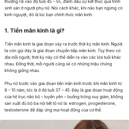
thường rơi vào độ tuổi 45 – 55, đánh dấu sự kết thúc quá trình
sinh sản ở người phụ nữ. Nói cách khác, khi nào bạn ngừng có
kinh nguyệt, đó là lúc bạn chính thức mãn kinh.
1. Tiền mãn kinh là gì?
Tiền mãn kinh là giai đoạn xảy ra trước thời kỳ mãn kinh. Người
ta còn gọi đây là giai đoạn chuyển tiếp mãn kinh. Tùy theo cơ
địa mỗi người, thời kỳ này có thể diễn ra vào các lứa tuổi khác
nhau. Đồng thời, mỗi người cũng sẽ có những triệu chứng
không giống nhau.
Phụ nữ bước vào giai đoạn tiền mãn kinh trước khi mãn kinh từ
8 – 10 năm, tức là ở độ tuổi 37 – 45. Đây là giai đoạn hoạt động
của hệ trục não bộ – tuyến yên – buồng trứng suy giảm, không
sản xuất đủ bộ ba nội tiết tố nữ là: estrogen, progesterone,
testosterone để đáp ứng mọi hoạt động của cơ thể.