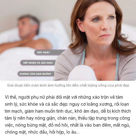
Giai đoạn tiền mãn kinh ảnh hưởng lớn đến chất lượng sống của phái đẹp
Vì thế, người phụ nữ phải đối mặt với những xáo trộn về tâm
sinh lý, sức khỏe và cả sắc đẹp: nguy cơ loãng xương, rối loạn
tim mạch, giảm ham muốn tình dục, khô âm đạo, dễ bị kích thích
tâm lý nên hay nóng giận, chán nản, thiếu tập trung trong công
việc, nóng bừng mặt, đổ mồ hôi, nhất là vào ban đêm, mất ngủ,
chóng mặt, nhức đầu, hồi hộp, lo âu…