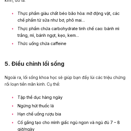
kinh, đó là:
Thực phẩm giàu chất béo bão hòa: mỡ động vật, các
chế phẩm từ sữa như bơ, phô mai…
Thực phẩm chứa carbohydrate tinh chế cao: bánh mì
trắng, mì, bánh ngọt, kẹo, kem…
Thức uống chứa caffeine
5. Điều chỉnh lối sống
Ngoài ra, lối sống khoa học sẽ giúp bạn đẩy lùi các triệu chứng
rối loạn tiền mãn kinh. Cụ thể:
Tập thể dục hàng ngày
Ngừng hút thuốc lá
Hạn chế uống rượu bia
Cố gắng tạo cho mình giấc ngủ ngon và ngủ đủ 7 – 8
giờ/ngày