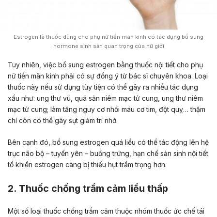
Estrogen là thuốc dùng cho phụ nữ tiền mãn kinh có tác dụng bổ sung
hormone sinh sản quan trọng của nữ giới
Tuy nhiên, việc bổ sung estrogen bằng thuốc nội tiết cho phụ
nữ tiền mãn kinh phải có sự đồng ý từ bác sĩ chuyên khoa. Loại
thuốc này nếu sử dụng tùy tiện có thể gây ra nhiều tác dụng
xấu như: ung thư vú, quá sản niêm mạc tử cung, ung thư niêm
mạc tử cung; làm tăng nguy cơ nhồi máu cơ tim, đột quỵ… thậm
chí còn có thể gây sụt giảm trí nhớ.
Bên cạnh đó, bổ sung estrogen quá liều có thể tác động lên hệ
trục não bộ – tuyến yên – buồng trứng, hạn chế sản sinh nội tiết
tố khiến estrogen càng bị thiếu hụt trầm trọng hơn.
2. Thuốc chống trầm cảm liều thấp
Một số loại thuốc chống trầm cảm thuộc nhóm thuốc ức chế tái