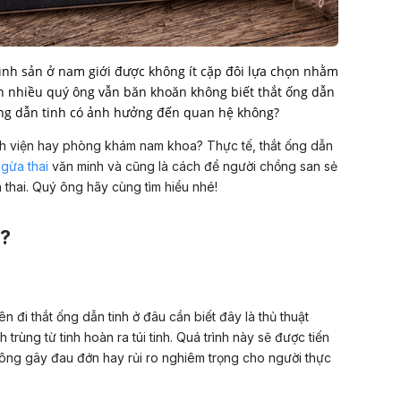
đình sản ở nam giới được không ít cặp đôi lựa chọn nhằm
ên nhiều quý ông vẫn băn khoăn không biết thắt ống dẫn
t ống dẫn tinh có ảnh hưởng đến quan hệ không?
nh viện hay phòng khám nam khoa? Thực tế, thắt ống dẫn
gừa thai
văn minh và cũng là cách để người chồng san sẻ
 thai. Quý ông hãy cùng tìm hiểu nhé!
ì?
n đi thắt ống dẫn tinh ở đâu cần biết đây là thủ thuật
trùng từ tinh hoàn ra túi tinh. Quá trình này sẽ được tiến
ông gây đau đớn hay rủi ro nghiêm trọng cho người thực