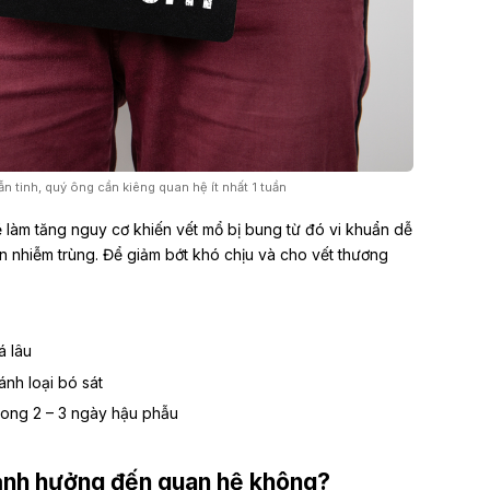
ẫn tinh, quý ông cần kiêng quan hệ ít nhất 1 tuần
 làm tăng nguy cơ khiến vết mổ bị bung từ đó vi khuẩn dễ
 nhiễm trùng. Để giảm bớt khó chịu và cho vết thương
á lâu
ánh loại bó sát
ong 2 – 3 ngày hậu phẫu
 ảnh hưởng đến quan hệ không?