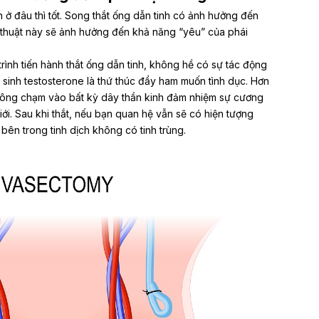
h ở đâu thì tốt. Song thắt ống dẫn tinh có ảnh hưởng đến
thuật này sẽ ảnh hưởng đến khả năng “yêu” của phái
rình tiến hành thắt ống dẫn tinh, không hề có sự tác động
 sinh testosterone là thứ thúc đẩy ham muốn tình dục. Hơn
hông chạm vào bất kỳ dây thần kinh đảm nhiệm sự cương
i. Sau khi thắt, nếu bạn quan hệ vẫn sẽ có hiện tượng
bên trong tinh dịch không có tinh trùng.