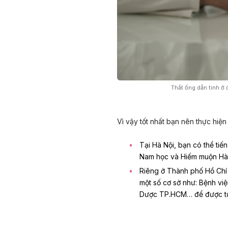
Thắt ống dẫn tinh ở
Vì vậy tốt nhất bạn nên thực hiện
Tại Hà Nội, bạn có thể tiế
Nam học và Hiếm muộn Hà
Riêng ở Thành phố Hồ Chí M
một số cơ sở như: Bệnh việ
Dược TP.HCM… để được tư