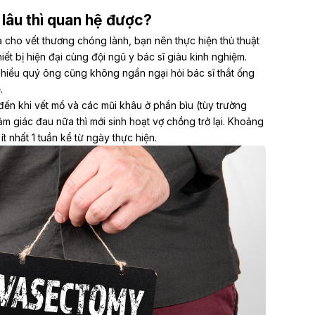
 lâu thì quan hệ được?
 cho vết thương chóng lành, bạn nên thực hiện thủ thuật
hiết bị hiện đại cùng đội ngũ y bác sĩ giàu kinh nghiệm.
iều quý ông cũng không ngần ngại hỏi bác sĩ thắt ống
.
n khi vết mổ và các mũi khâu ở phần bìu (tùy trường
 giác đau nữa thì mới sinh hoạt vợ chồng trở lại. Khoảng
t nhất 1 tuần kể từ ngày thực hiện.