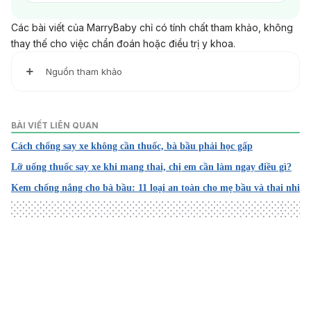
Các bài viết của MarryBaby chỉ có tính chất tham khảo, không
thay thế cho việc chẩn đoán hoặc điều trị y khoa.
Nguồn tham khảo
Scopolamine description
BÀI VIẾT LIÊN QUAN
https://www.mayoclinic.org/drugs-
Cách chống say xe không cần thuốc, bà bầu phải học gấp
supplements/scopolamine-transdermal-
route/description/drg-20072848
Lỡ uống thuốc say xe khi mang thai, chị em cần làm ngay điều gì?
Kem chống nắng cho bà bầu: 11 loại an toàn cho mẹ bầu và thai nhi
Ngày truy cập: 14/5/2026
Scopolamine skin patches
https://my.clevelandclinic.org/health/drugs/18372-
scopolamine-skin-patches
Loading
Ngày truy cập: 14/5/2026