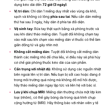
dụng kéo dài đến
72 giờ (3 ngày)
.
Vị trí dán:
Chỉ dán 1 miếng duy nhất vào vùng da khô,
sạch và không có lông
phía sau tai
. Nếu cần dán miếng
thứ hai sau 3 ngày, hãy dán ở phía tai đối diện.
Vệ sinh tay:
Rửa tay thật sạch bằng xà phòng trước và
sau khi dán/ tháo miếng dán. Tuyệt đối không chạm tay
vào mắt sau khi chạm vào miếng dán vì thuốc có thể làm
giãn đồng tử và gây nhìn mờ.
Không cắt miếng dán:
Tuyệt đối không cắt miếng dán
thành các miếng nhỏ để chia liều, vì điều này sẽ phá hủy
cơ chế giải phóng thuốc kéo dài của sản phẩm.
Cẩn trọng với nhiệt độ:
Không sử dụng các nguồn nhiệt
bên ngoài lên vị trí dán. Nếu bạn bị sốt cao hoặc đang ở
trong môi trường quá nóng mà không đổ mồ hôi được,
hãy tháo miếng dán ngay lập tức và liên hệ với bác sĩ.
Lưu ý khi chụp MRI:
Miếng dán thường chứa một lớp kim
loại (nhôm), có thể gây bỏng da trong quá trình chụp
cộng hưởng từ (MRI). Hãy thông báo với nhân viên y tế