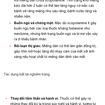
với miếng dán chứa scopolamine. Tình trạng khô miệng
kéo dài hơn 2 tuần có thể làm tăng nguy cơ mắc các
bệnh về răng miệng như sâu răng, bệnh nướu răng và
nhiễm nấm.
Buồn ngủ và chóng mặt:
Mặc dù scopolamine ít gây
buồn ngủ hơn các loại thuốc kháng histamine như
meclizine, nhưng tình trạng buồn ngủ và lơ mơ vẫn xảy
ra ở nhiều bệnh nhân.
Rối loạn thị giác:
Miếng dán có thể làm giãn đồng tử,
gây nhìn mờ hoặc tăng độ nhạy cảm của mắt với ánh
sáng nếu hoạt chất từ miếng dán dính vào mắt.
Tác dụng bất lợi nghiêm trọng
Thay đổi tâm thần và hành vi:
Thuốc có thể gây ra
những thay đổi kỳ lạ trong suy nghĩ và hành vi, tương tự