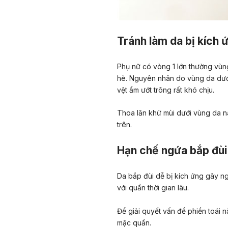
Tránh làm da bị kích 
Phụ nữ có vòng 1 lớn thường vùn
hè. Nguyên nhân do vùng da dưới
vệt ẩm ướt trông rất khó chịu.
Thoa lăn khử mùi dưới vùng da nà
trên.
Hạn chế ngứa bắp đùi
Da bắp đùi dễ bị kích ứng gây ng
với quần thời gian lâu.
Để giải quyết vấn đề phiền toái n
mặc quần.