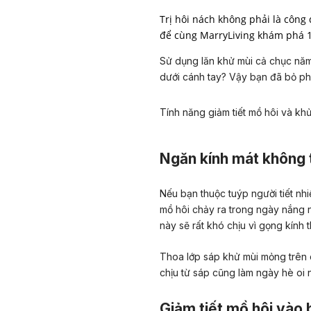
Trị hôi nách không phải là công
để cùng MarryLiving khám phá 
Sử dụng lăn khử mùi cả chục năm
dưới cánh tay? Vậy bạn đã bỏ ph
Tính năng giảm tiết mồ hôi và kh
Ngăn kính mát không 
Nếu bạn thuộc tuýp người tiết nh
mồ hôi chảy ra trong ngày nắng 
này sẽ rất khó chịu vì gọng kính 
Thoa lớp sáp khử mùi mỏng trên 
chịu từ sáp cũng làm ngày hè oi 
Giảm tiết mồ hôi vào