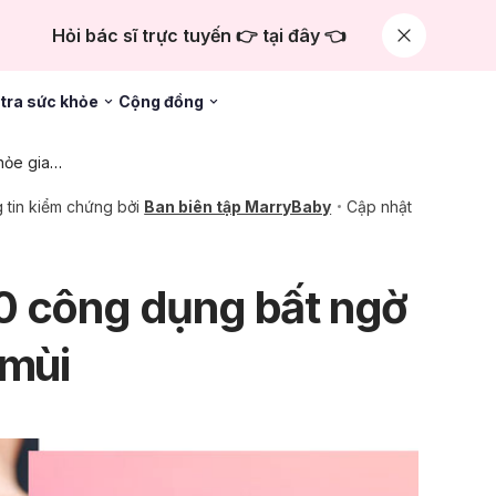
Hỏi bác sĩ trực tuyến 👉 tại đây 👈
tra sức khỏe
Cộng đồng
Chăm sóc sức khỏe gia đình
 tin kiểm chứng bởi
Ban biên tập MarryBaby
Cập nhật
0 công dụng bất ngờ
 mùi