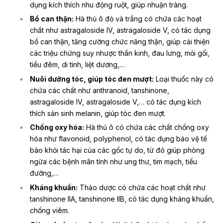
dụng kích thích nhu động ruột, giúp nhuận tràng.
Bổ can thận:
Hà thủ ô đỏ và trắng có chứa các hoạt
chất như astragaloside IV, astragaloside V, có tác dụng
bổ can thận, tăng cường chức năng thận, giúp cải thiện
các triệu chứng suy nhược thần kinh, đau lưng, mỏi gối,
tiểu đêm, di tinh, liệt dương,…
Nuôi dưỡng tóc, giúp tóc đen mượt:
Loại thuốc này có
chứa các chất như anthranoid, tanshinone,
astragaloside IV, astragaloside V,… có tác dụng kích
thích sản sinh melanin,
giúp tóc đen mượt
.
Chống oxy hóa:
Hà thủ ô có chứa các
chất chống oxy
hóa
như flavonoid, polyphenol, có tác dụng bảo vệ tế
bào khỏi tác hại của các gốc tự do, từ đó giúp phòng
ngừa các bệnh mãn tính như ung thư, tim mạch, tiểu
đường,…
Kháng khuẩn:
Thảo dược có chứa các hoạt chất như
tanshinone IIA, tanshinone IIB, có tác dụng kháng khuẩn,
chống viêm.