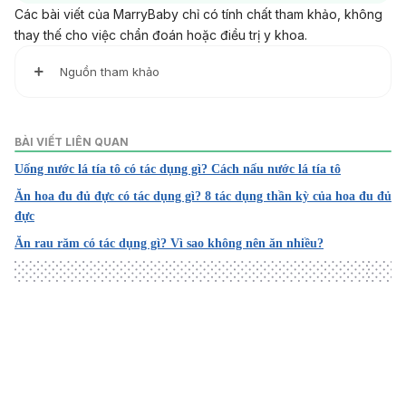
Các bài viết của MarryBaby chỉ có tính chất tham khảo, không
thay thế cho việc chẩn đoán hoặc điều trị y khoa.
Nguồn tham khảo
1. Fallopia multiflora – an overview | ScienceDirect Topics
https://www.sciencedirect.com/topics/pharmacology-
BÀI VIẾT LIÊN QUAN
toxicology-and-pharmaceutical-science/fallopia-multiflora
Uống nước lá tía tô có tác dụng gì? Cách nấu nước lá tía tô
Ngày truy cập: 24/10/2023
Ăn hoa đu đủ đực có tác dụng gì? 8 tác dụng thần kỳ của hoa đu đủ
2. Traditional usages, botany, phytochemistry, pharmacol
đực
ogy and toxicology of Polygonum multiflorum Thunb.: A r
Ăn rau răm có tác dụng gì? Vì sao không nên ăn nhiều?
eview – PMC
https://www.ncbi.nlm.nih.gov/pmc/articles/PMC7127521/
Ngày truy cập: 24/10/2023
3. Polygonum multiflorum Thunb.: A Review on Chemical A
nalysis, Processing Mechanism, Quality Evaluation, and H
Loading
epatotoxicity
https://www.frontiersin.org/articles/10.3389/fphar.2018.003