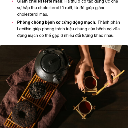
Giảm cholesterol máu:
Hà thủ ô có tác dụng ức chế
sự hấp thu cholesterol từ ruột, từ đó giúp
giảm
cholesterol máu
.
Phòng chống bệnh xơ cứng động mạch:
Thành phần
Lecithin giúp phòng tránh triệu chứng của bệnh xơ vữa
động mạch có thể gặp ở nhiều đối tượng khác nhau.