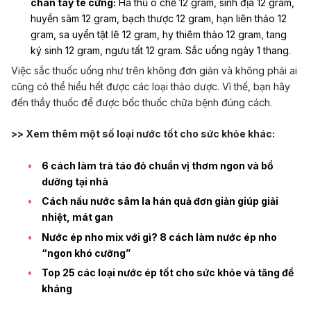
chân tay tê cứng:
Hà thủ ô chế 12 gram, sinh địa 12 gram,
huyền sâm 12 gram, bạch thược 12 gram, hạn liên thảo 12
gram, sa uyển tật lê 12 gram, hy thiêm thảo 12 gram, tang
ký sinh 12 gram, ngưu tất 12 gram. Sắc uống ngày 1 thang.
Việc sắc thuốc uống như trên không đơn giản và không phải ai
cũng có thể hiểu hết được các loại thảo dược. Vì thế, bạn hãy
đến thầy thuốc để được bốc thuốc chữa bệnh đúng cách.
>> Xem thêm một số loại nước tốt cho sức khỏe khác:
6 cách làm trà táo đỏ chuẩn vị thơm ngon và bổ
dưỡng tại nhà
Cách nấu nước sâm la hán quả đơn giản giúp giải
nhiệt, mát gan
Nước ép nho mix với gì? 8 cách làm nước ép nho
“ngon khó cưỡng”
Top 25 các loại nước ép tốt cho sức khỏe và tăng đề
kháng