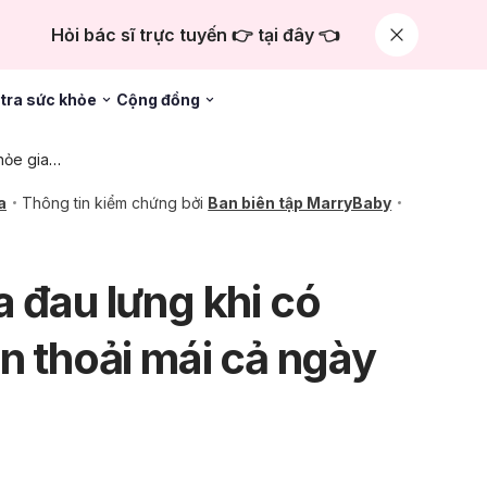
Hỏi bác sĩ trực tuyến 👉 tại đây 👈
tra sức khỏe
Cộng đồng
Chăm sóc sức khỏe gia đình
a
Thông tin kiểm chứng bởi
Ban biên tập MarryBaby
a đau lưng khi có
ạn thoải mái cả ngày