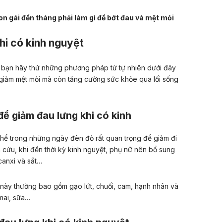
on gái đến tháng phải làm gì để bớt đau và mệt mỏi
hi có kinh nguyệt
, bạn hãy thử những phương pháp từ tự nhiên dưới đây
 giảm mệt mỏi mà còn tăng cường sức khỏe qua lối sống
để giảm đau lưng khi có kinh
hể trong những ngày đèn đỏ rất quan trọng để giảm đi
cứu, khi đến thời kỳ kinh nguyệt, phụ nữ nên bổ sung
canxi và sắt…
này thường bao gồm gạo lứt, chuối, cam, hạnh nhân và
mai, sữa…