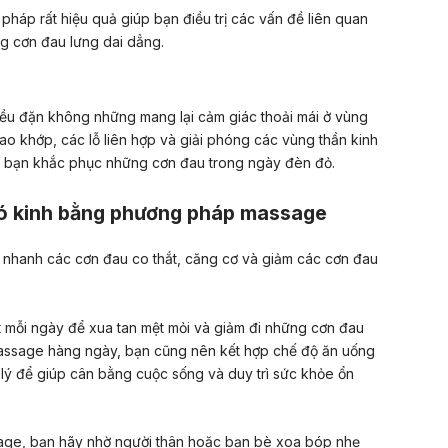
háp rất hiệu quả giúp bạn điều trị các vấn đề liên quan
ng cơn đau lưng dai dẳng.
ều đặn không những mang lại cảm giác thoải mái ở vùng
o khớp, các lỗ liên hợp và giải phóng các vùng thần kinh
p bạn khắc phục những cơn đau trong ngày đèn đỏ.
có kinh bằng phương pháp massage
nhanh các cơn đau co thắt, căng cơ và giảm các cơn đau
út mỗi ngày để xua tan mệt mỏi và giảm đi những cơn đau
massage hàng ngày, bạn cũng nên kết hợp chế độ ăn uống
lý để giúp cân bằng cuộc sống và duy trì sức khỏe ổn
age, bạn hãy nhờ người thân hoặc bạn bè xoa bóp nhẹ