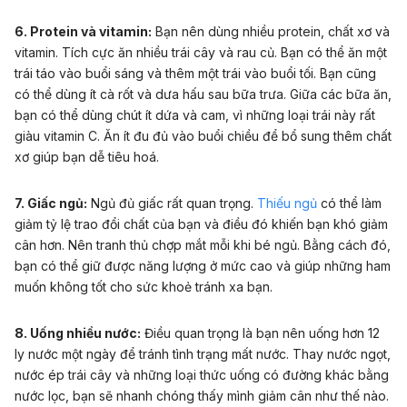
6. Protein và vitamin:
Bạn nên dùng nhiều protein, chất xơ và
vitamin. Tích cực ăn nhiều trái cây và rau củ. Bạn có thể ăn một
trái táo vào buổi sáng và thêm một trái vào buổi tối. Bạn cũng
có thể dùng ít cà rốt và dưa hấu sau bữa trưa. Giữa các bữa ăn,
bạn có thể dùng chút ít dứa và cam, vì những loại trái này rất
giàu vitamin C. Ăn ít đu đủ vào buổi chiều để bổ sung thêm chất
xơ giúp bạn dễ tiêu hoá.
7. Giấc ngủ:
Ngủ đủ giấc rất quan trọng.
Thiếu ngủ
có thể làm
giảm tỷ lệ trao đổi chất của bạn và điều đó khiến bạn khó giảm
cân hơn. Nên tranh thủ chợp mắt mỗi khi bé ngủ. Bằng cách đó,
bạn có thể giữ được năng lượng ở mức cao và giúp những ham
muốn không tốt cho sức khoẻ tránh xa bạn.
8. Uống nhiều nước:
Điều quan trọng là bạn nên uống hơn 12
ly nước một ngày để tránh tình trạng mất nước. Thay nước ngọt,
nước ép trái cây và những loại thức uống có đường khác bằng
nước lọc, bạn sẽ nhanh chóng thấy mình giảm cân như thế nào.