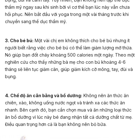
thẩm mỹ ngay sau khi sinh bởi vì cơ thể bạn lúc này vẫn chưa
hồi phục. Nên bắt đầu với yoga trong một vài tháng trước khi
chuyển sang thể dục thẩm mỹ.
3. Cho bé bú:
Một vài chị em không thích cho bé bú nhưng ít
người biết rằng việc cho bé bú có thể làm giảm lượng mỡ thừa.
Nó giúp bạn đốt cháy khoảng 500 calories một ngày. Theo một
nghiên cứu cho thấy những bà mẹ cho con bú khoảng 4-6
tháng sẽ liên tục giảm cân, giúp giảm kích cỡ mông, tay, đùi và
bụng.
4. Chế độ ăn cân bằng và bổ dưỡng:
Không nên ăn thức ăn
chiên, xào, không uống nước ngọt và tránh xa các thức ăn
nhanh. Bên cạnh đó, bạn cần chọn mua và ăn những loại thức
ăn bổ dưỡng vì lúc này bé đang nhận tất cả dưỡng chất từ mẹ.
Điều quan trọng hơn cả là bạn không nên bỏ bữa.