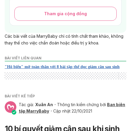
Tham gia cộng đồng
Các bài viết của MarryBaby chỉ có tính chất tham khảo, không
thay thế cho việc chẩn đoán hoặc điều trị y khoa.
BÀI VIẾT LIÊN QUAN
"Hô biến" mỡ toàn thân với 8 bài tập thể dục giảm cân sau sinh
BÀI VIẾT KẾ TIẾP
Tác giả:
Xuân An
Thông tin kiểm chứng bởi
Ban biên
tập MarryBaby
Cập nhật 22/10/2021
10 bí quyết giảm cân sau khi sinh