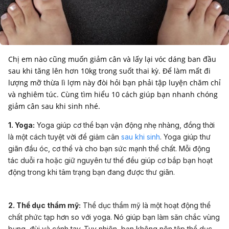
Chị em nào cũng muốn giảm cân và lấy lại vóc dáng ban đầu
sau khi tăng lên hơn 10kg trong suốt thai kỳ. Để làm mất đi
lượng mỡ thừa lì lợm này đòi hỏi bạn phải tập luyện chăm chỉ
và nghiêm túc. Cùng tìm hiểu 10 cách giúp bạn nhanh chóng
giảm cân sau khi sinh nhé.
1. Yoga:
Yoga giúp cơ thể bạn vận động nhẹ nhàng, đồng thời
là một cách tuyệt vời để giảm cân
sau khi sinh
. Yoga giúp thư
giãn đầu óc, cơ thể và cho bạn sức mạnh thể chất. Mỗi động
tác duỗi ra hoặc giữ nguyên tư thế đều giúp cơ bắp bạn hoạt
động trong khi tâm trạng bạn đang được thư giãn.
2. Thể dục thẩm mỹ:
Thể dục thẩm mỹ là một hoạt động thể
chất phức tạp hơn so với yoga. Nó giúp bạn làm săn chắc vùng
bụng, đùi và cánh tay. Tuy nhiên, bạn không nên tập thể dục