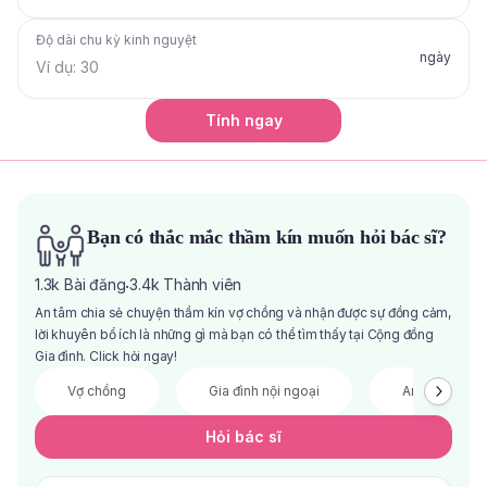
Độ dài chu kỳ kinh nguyệt
ngày
Tính ngay
Bạn có thắc mắc thầm kín muốn hỏi bác sĩ?
1.3k
Bài đăng
3.4k
Thành viên
·
An tâm chia sẻ chuyện thầm kín vợ chồng và nhận được sự đồng cảm,
lời khuyên bổ ích là những gì mà bạn có thể tìm thấy tại Cộng đồng
Gia đình. Click hỏi ngay!
Vợ chồng
Gia đình nội ngoại
Anh chị em
Hỏi bác sĩ