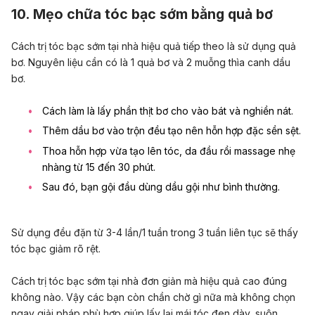
10. Mẹo chữa tóc bạc sớm bằng quả bơ
Cách trị tóc bạc sớm tại nhà hiệu quả tiếp theo là sử dụng quả
bơ. Nguyên liệu cần có là 1 quả bơ và 2 muỗng thìa canh dầu
bơ.
Cách làm là lấy phần thịt bơ cho vào bát và nghiền nát.
Thêm dầu bơ vào trộn đều tạo nên hỗn hợp đặc sền sệt.
Thoa hỗn hợp vừa tạo lên tóc, da đầu rồi massage nhẹ
nhàng từ 15 đến 30 phút.
Sau đó, bạn gội đầu dùng dầu gội như bình thường.
Sử dụng đều đặn từ 3-4 lần/1 tuần trong 3 tuần liên tục sẽ thấy
tóc bạc giảm rõ rệt.
Cách trị tóc bạc sớm tại nhà đơn giản mà hiệu quả cao đúng
không nào. Vậy các bạn còn chần chờ gì nữa mà không chọn
ngay giải pháp phù hợp giúp lấy lại mái tóc đen dày, suôn