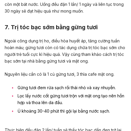
còn một bát nước. Uống đều đặn 1 lần/ 1 ngày và liên tục trong
30 ngày sẽ đạt hiệu quả như mong muốn.
7. Trị tóc bạc sớm bằng gừng tươi
Ngoài công dụng trị ho, điều hòa huyết áp, tăng cường tuần
hoàn máu; gừng tươi còn có tác dụng chữa trị tóc bạc sớm cho
người trẻ tuổi cực kì hiệu quả. Vậy cùng tham khảo cách trị tóc
bạc sớm tại nhà bằng gừng tươi và mật ong.
Nguyên liệu cần có là 1 củ gừng tươi, 3 thìa cafe mật ong.
Gừng tươi đem rửa sạch rồi thái nhỏ và xay nhuyễn.
Lọc lấy nước cốt gừng tươi trộn với mật ong tạo nên hỗn
hợp và thoa lên da đầu.
Ủ khoảng 30-40 phút thì gội lại bằng nước sạch.
Thực hiện đều đặn 2 lần/ tuần sẽ thấy tóc bạc dần đen trở lại.