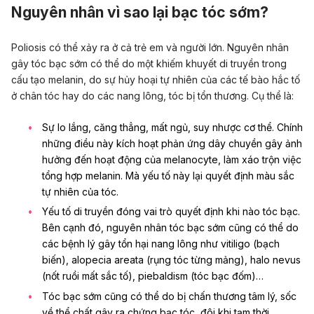
Nguyên nhân vì sao lại bạc tóc sớm?
Poliosis có thể xảy ra ở cả trẻ em và người lớn. Nguyên nhân
gây tóc bạc sớm có thể do một khiếm khuyết di truyền trong
cấu tạo melanin, do sự hủy hoại tự nhiên của các tế bào hắc tố
ở chân tóc hay do các nang lông, tóc bị tổn thương. Cụ thể là:
Sự lo lắng, căng thẳng, mất ngủ, suy nhược cơ thể. Chính
những điều này kích hoạt phản ứng dây chuyền gây ảnh
hưởng đến hoạt động của melanocyte, làm xáo trộn việc
tổng hợp melanin. Mà yếu tố này lại quyết định màu sắc
tự nhiên của tóc.
Yếu tố di truyền đóng vai trò quyết định khi nào tóc bạc.
Bên cạnh đó, nguyên nhân tóc bạc sớm cũng có thể do
các bệnh lý gây tổn hại nang lông như vitiligo (bạch
biến), alopecia areata (rụng tóc từng mảng), halo nevus
(nốt ruồi mất sắc tố), piebaldism (tóc bạc đốm)…
Tóc bạc sớm cũng có thể do bị chấn thương tâm lý, sốc
về thể chất gây ra chứng bạc tóc, đôi khi tạm thời.