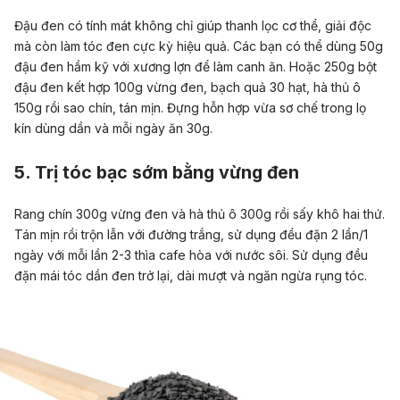
Đậu đen có tính mát không chỉ giúp thanh lọc cơ thể, giải độc
mà còn làm tóc đen cực kỳ hiệu quả. Các bạn có thể dùng 50g
đậu đen hầm kỹ với xương lợn để làm canh ăn. Hoặc 250g bột
đậu đen kết hợp 100g vừng đen, bạch quả 30 hạt, hà thủ ô
150g rồi sao chín, tán mịn. Đựng hỗn hợp vừa sơ chế trong lọ
kín dùng dần và mỗi ngày ăn 30g.
5. Trị tóc bạc sớm bằng vừng đen
Rang chín 300g vừng đen và hà thủ ô 300g rồi sấy khô hai thứ.
Tán mịn rồi trộn lẫn với đường trắng, sử dụng đều đặn 2 lần/1
ngày với mỗi lần 2-3 thìa cafe hòa với nước sôi. Sử dụng đều
đặn mái tóc dần đen trở lại, dài mượt và ngăn ngừa rụng tóc.