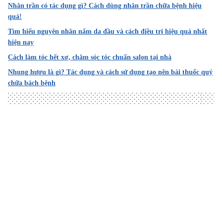
Nhân trần có tác dụng gì? Cách dùng nhân trần chữa bệnh hiệu
Ngày truy cập: 01/05/2022
quả!
Tìm hiểu nguyên nhân nấm da đầu và cách điều trị hiệu quả nhất
9 Solutions to stop grey hair naturally
hiện nay
https://www.artofliving.org/in-en/ayurveda/ayurvedic-
remedies/9-home-remedies-for-grey-hair
Cách làm tóc hết xơ, chăm sóc tóc chuẩn salon tại nhà
Nhung hươu là gì? Tác dụng và cách sử dụng tạo nên bài thuốc quý
Ngày truy cập: 01/05/2022
chữa bách bệnh
Home Remedies for Gray Hair
https://www.medindia.net/homeremedies/gray-hair.asp
Ngày truy cập: 01/05/2022
How To Deal With Premature Graying Hair?
Loading
https://www.lybrate.com/topic/how-to-deal-with-
premature-graying-
hair/b4c6f41b456e0b02cf93bc1a487ccb1f
Ngày truy cập: 01/05/2022
Best ways to get rid of grey hair naturally at home during