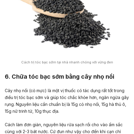
Cách trị tóc bạc sớm tại nhà nhanh chóng với vừng đen
6. Chữa tóc bạc sớm bằng cây nhọ nồi
Cây nhọ nồi (cỏ mực) là một vị thuốc có tác dụng rất tốt trong
điều trị tóc bạc sớm và giúp tóc chắc khỏe hơn, ngăn ngừa gãy
rụng. Nguyên liệu cần chuẩn bị là 15g cỏ nhọ nồi, 15g hà thủ ô,
15g nữ trinh tử, 10g thục địa.
Cách làm đơn giản, nguyên liệu rửa sạch rồi cho vào ấm sắc
cùng với 2-3 bát nước. Cứ đun như vậy cho đến khi cạn chỉ