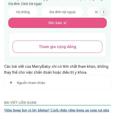
Gia đình. Click hỏi ngay!
Vợ chồng
Gia đình nội ngoại
Anh chị em
Hỏi bác sĩ
Tham gia cộng đồng
Các bài viết của MarryBaby chỉ có tính chất tham khảo, không
thay thế cho việc chẩn đoán hoặc điều trị y khoa.
Nguồn tham khảo
8 HOME REMEDIES TO GET RID OF GREY HAIR
NATURALLY
BÀI VIẾT LIÊN QUAN
https://www.bebeautiful.in/all-things-hair/everyday/8-
Viêm họng hạt có lây không? Cách chữa viêm họng an toàn tại nhà
home-remedies-to-darken-grey-hair