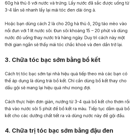
60g hà thủ ô với nước và trứng. Lấy nước đã sắc được uống từ
3-4 lần sẽ nhanh lấy lại mái tóc đen dài óng ả.
Hoặc bạn dùng cách 2 là cho 20g hà thủ ô, 20g táo mèo vào
nồi đun với 1 lít nước sôi. Đun sôi khoảng 15 – 20 phút và dùng
nước đó uống thay nước trà hàng ngày. Duy trì cách này một
thời gian ngắn sẽ thấy mái tóc chắc khoẻ và đen dần trở lại.
3. Chữa tóc bạc sớm bằng bồ kết
Cách trị tóc bạc sớm tại nhà hiệu quả tiếp theo mà các bạn có
thể áp dụng là dùng
trái bồ kết
. Chỉ cần dùng bồ kết thay cho
dầu gội sẽ mang lại hiệu quả như mong đợi.
Cách thực hiện đơn giản, nướng từ 3-4 quả bồ kết cho thơm rồi
thả vào nước sôi 5 phút để bồ kết ra màu. Tiếp tục dằm quả bồ
kết cho các dưỡng chất tiết ra và dùng nước này để gội đầu.
4. Chữa trị tóc bạc sớm bằng đậu đen