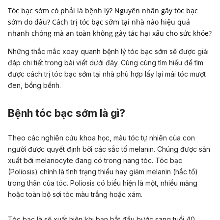
Tóc bạc sớm có phải là bệnh lý? Nguyên nhân gây tóc bạc
sớm do đâu? Cách trị tóc bạc sớm tại nhà nào hiệu quả
nhanh chóng mà an toàn không gây tác hại xấu cho sức khỏe?
Những thắc mắc xoay quanh bệnh lý tóc bạc sớm sẽ được giải
đáp chi tiết trong bài viết dưới đây. Cùng cùng tìm hiểu để tìm
được cách trị tóc bạc sớm tại nhà phù hợp lấy lại mái tóc mượt
đen, bồng bềnh.
Bệnh tóc bạc sớm là gì?
Theo các nghiên cứu khoa học, màu tóc tự nhiên của con
người được quyết định bởi các sắc tố melanin. Chúng được sản
xuất bởi melanocyte đang có trong nang tóc. Tóc bạc
(Poliosis) chính là tình trạng thiếu hay giảm melanin (hắc tố)
trong thân của tóc. Poliosis có biểu hiện là một, nhiều mảng
hoặc toàn bộ sợi tóc màu trắng hoặc xám.
Tóc bạc là sẽ xuất hiện khi bạn bắt đầu bước sang tuổi 40.