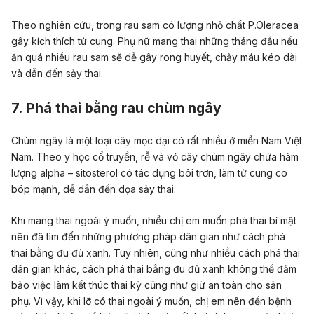
Theo nghiên cứu, trong rau sam có lượng nhỏ chất P.Oleracea
gây kích thích tử cung. Phụ nữ mang thai những tháng đầu nếu
ăn quá nhiều rau sam sẽ dễ gây rong huyết, chảy máu kéo dài
và dẫn đến sảy thai.
7. Phá thai bằng rau chùm ngây
Chùm ngây là một loại cây mọc dại có rất nhiều ở miền Nam Việt
Nam. Theo y học cổ truyền, rễ và vỏ cây chùm ngây chứa hàm
lượng alpha – sitosterol có tác dụng bôi trơn, làm tử cung co
bóp mạnh, dễ dẫn đến dọa sảy thai.
Khi mang thai ngoài ý muốn, nhiều chị em muốn phá thai bí mật
nên đã tìm đến những phương pháp dân gian như cách phá
thai bằng đu đủ xanh. Tuy nhiên, cũng như nhiều cách phá thai
dân gian khác, cách phá thai bằng đu đủ xanh không thể đảm
bảo việc làm kết thúc thai kỳ cũng như giữ an toàn cho sản
phụ. Vì vậy, khi lỡ có thai ngoài ý muốn, chị em nên đến bệnh