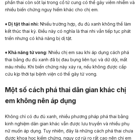
phần thai còn sót lại trong cổ tử cung có thể gây viêm nhiễm và
nhiều biến chứng nguy hiểm khác cho chị em.
♦ Dị tật thai nhi:
Nhiều trường hợp, đu đủ xanh không thể làm
kết thúc thai kỳ. Điều này có nghĩa là thai nhi vẫn tiếp tục phát
triển nhưng có khả năng bị dị tật.
♦ Khả năng tử vong:
Nhiều chị em sau khi áp dụng cách
phá
thai
bằng đu đủ xanh đã bị đau bụng liên tục và dữ dội, mất
máu nhiều. Khi biến chứng này xảy ra, nếu không được cấp
cứu kịp thời tại bệnh viện có thể gây tử vong.
Một số cách phá thai dân gian khác chị
em không nên áp dụng
Không chỉ có đu đủ xanh, nhiều phương pháp phá thai bằng
kinh nghiệm dân gian khác vẫn được lưu truyền và nhiều phụ
nữ muốn áp dụng. Tuy nhiên, đây là những cách phá thai chưa
được khoa học kiểm chứng, nguy cơ rủi ro rất cao nên chị em