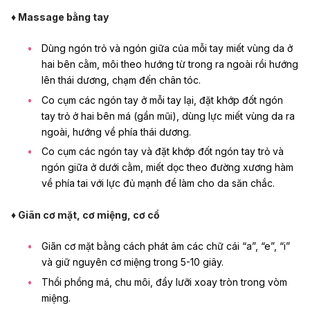
♦ Massage bằng tay
Dùng ngón trỏ và ngón giữa của mỗi tay miết vùng da ở
hai bên cằm, môi theo hướng từ trong ra ngoài rồi hướng
lên thái dương, chạm đến chân tóc.
Co cụm các ngón tay ở mỗi tay lại, đặt khớp đốt ngón
tay trỏ ở hai bên má (gần mũi), dùng lực miết vùng da ra
ngoài, hướng về phía thái dương.
Co cụm các ngón tay và đặt khớp đốt ngón tay trỏ và
ngón giữa ở dưới cằm, miết dọc theo đường xương hàm
về phía tai với lực đủ mạnh để làm cho da săn chắc.
♦ Giãn cơ mặt, cơ miệng, cơ cổ
Giãn cơ mặt bằng cách phát âm các chữ cái “a”, “e”, “i”
và giữ nguyên cơ miệng trong 5-10 giây.
Thổi phồng má, chu môi, đẩy lưỡi xoay tròn trong vòm
miệng.