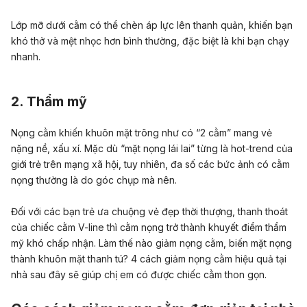
Lớp mỡ dưới cằm có thể chèn áp lực lên thanh quản, khiến bạn
khó thở và mệt nhọc hơn bình thường, đặc biệt là khi bạn chạy
nhanh.
2. Thẩm mỹ
Nọng cằm khiến khuôn mặt trông như có “2 cằm” mang vẻ
nặng nề, xấu xí. Mặc dù “mặt nọng lái lai” từng là hot-trend của
giới trẻ trên mạng xã hội, tuy nhiên, đa số các bức ảnh có cằm
nọng thường là do góc chụp mà nên.
Đối với các bạn trẻ ưa chuộng vẻ đẹp thời thượng, thanh thoát
của chiếc cằm V-line thì cằm nọng trở thành khuyết điểm thẩm
mỹ khó chấp nhận. Làm thế nào giảm nọng cằm, biến mặt nọng
thành khuôn mặt thanh tú?
4 cách giảm nọng cằm hiệu quả tại
nhà sau đây sẽ giúp chị em có được chiếc cằm thon gọn.