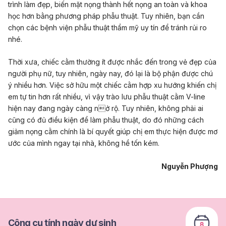
trình làm đẹp, biến mặt nọng thành hết nọng an toàn và khoa
học hơn bằng phương pháp phẫu thuật. Tuy nhiên, bạn cần
chọn các bệnh viện
phẫu thuật thẩm mỹ
uy tín để tránh rủi ro
nhé.
Thời xưa, chiếc cằm thường ít được nhắc đến trong vẻ đẹp của
người phụ nữ, tuy nhiên, ngày nay, đó lại là bộ phận được chú
ý nhiều hơn. Việc sở hữu một chiếc cằm hợp xu hướng khiến chị
em tự tin hơn rất nhiều, vì vậy trào lưu phẫu thuật cằm V-line
hiện nay đang ngày càng nở rộ. Tuy nhiên, không phải ai
cũng có đủ điều kiện để làm phẫu thuật, do đó những cách
giảm nọng cằm chính là bí quyết giúp chị em thực hiện được mơ
ước của mình ngay tại nhà, không hề tốn kém.
Nguyễn Phượng
Công cụ tính ngày dự sinh