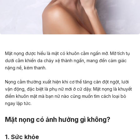
Mặt nọng được hiểu là mặt có khuôn cằm ngấn mỡ. Mỡ tích tụ
dưới cằm khiến da chảy xệ thành ngấn, mang đến cảm giác
nặng nề, kém thanh.
Nọng cằm thường xuất hiện khi cơ thể tăng cân đột ngột, lười
vận động, đặc biệt là phụ nữ mới ở cữ dậy. Mặt nọng là khuyết
điểm khuôn mặt mà bạn nữ nào cũng muốn tìm cách loại bỏ
ngay lập tức.
Mặt nọng có ảnh hưởng gì không?
1. Sức khỏe