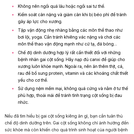
Không nên ngồi quá lâu hoặc ngồi sai tư thế.
Kiểm soát cân nặng và giảm cân khi bị béo phì để tránh
gây áp lực cho xương.
Tập vận động nhẹ nhàng bằng các môn thể thao như
bơi lội, yoga. Cần tránh khiêng vác nặng và chơi các
môn thể thao vận động mạnh như cử tạ, đá bóng…
Chế độ dinh dưỡng hợp lý rất cần thiết đối với những
bệnh nhân gai cột sống. Hãy nạp đủ canxi để giúp cho
xương luôn khỏe mạnh. Ngoài ra, nên ăn thêm thịt, cá,
rau để bổ sung protein, vitamin và các khoáng chất thiết
yếu cho cơ thể.
Sử dụng nệm mềm mại, không quá cứng và nằm ở tư thế
phù hợp, thoải mái để tránh tình trạng cột sống bị đau
nhức.
Nếu đã tìm hiểu bị gai cột sống kiêng ăn gì, bạn cần tuân thủ
chế độ dinh dưỡng trên. Gai cột sống không chỉ ảnh hưởng đến
sức khỏe mà còn khiến cho quá trình sinh hoạt của người bệnh