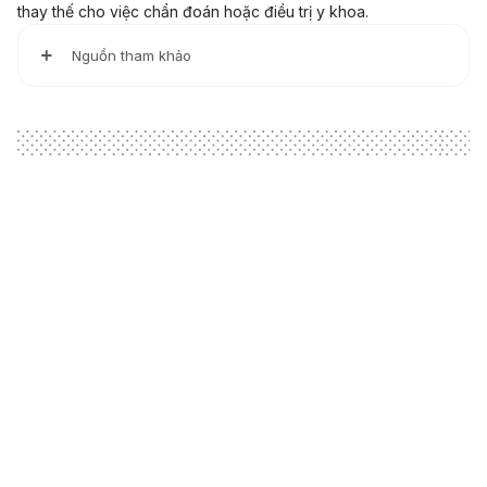
thay thế cho việc chẩn đoán hoặc điều trị y khoa.
Nguồn tham khảo
https://www.uofmhealth.org/health-library/aba5320
https://my.clevelandclinic.org/health/articles/10040-spine-
structure-and-function
https://www.cedars-sinai.org/health-library/diseases-and-
conditions/a/anatomy-of-the-spine.html
https://www.precisionhealth.com.au/healthcare-
Loading
services/pain-management/conditions-treated/spinal-
conditions/anatomy-of-the-spine/
https://www.aans.org/en/Patients/Neurosurgical-
Conditions-and-Treatments/Anatomy-of-the-Spine-and-
Peripheral-Nervous-System