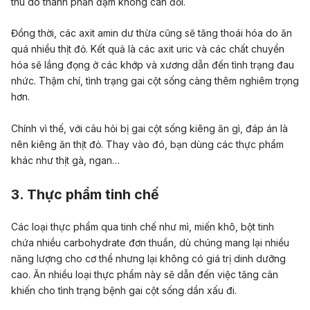
thu do thành phần đạm không cân đối.
Đồng thời, các axit amin dư thừa cũng sẽ tăng thoái hóa do ăn
quá nhiều thịt đỏ. Kết quả là các axit uric và các chất chuyển
hóa sẽ lắng đọng ở các khớp và xương dẫn đến tình trạng đau
nhức. Thậm chí, tình trạng gai cột sống càng thêm nghiêm trọng
hơn.
Chính vì thế, với câu hỏi bị gai cột sống kiêng ăn gì, đáp án là
nên kiêng ăn thịt đỏ. Thay vào đó, bạn dùng các thực phẩm
khác như thịt gà, ngan…
3. Thực phẩm tinh chế
Các loại thực phẩm qua tinh chế như mì, miến khô, bột tinh
chứa nhiều carbohydrate đơn thuần, dù chúng mang lại nhiều
năng lượng cho cơ thể nhưng lại không có giá trị dinh dưỡng
cao. Ăn nhiều loại thực phẩm này sẽ dẫn đến việc tăng cân
khiến cho tình trạng bệnh gai cột sống dần xấu đi.