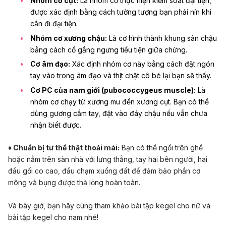
Nhóm cơ cụt:
Là nhóm cơ thực hiện kiểm soát đại tiện,
được xác định bằng cách tưởng tượng bạn phải nín khi
cần đi đại tiện.
Nhóm cơ xương chậu:
Là cơ hình thành khung
sàn chậu
bằng cách cố gắng ngưng tiểu tiện giữa chừng.
Cơ âm đạo:
Xác định nhóm cơ này bằng cách đặt ngón
tay vào trong âm đạo và thịt chặt cô bé lại bạn sẽ thấy.
Cơ PC của nam giới (pubococcygeus muscle):
Là
nhóm cơ chạy từ xương mu đến xương cụt. Bạn có thể
dùng gương cầm tay, đặt vào đáy chậu nếu vẫn chưa
nhận biết được.
♦ Chuẩn bị tư thế thật thoải mái:
Bạn có thể ngồi trên ghế
hoặc nằm trên sàn nhà với lưng thẳng, tay hai bên người, hai
đầu gối co cao, đầu chạm xuống đất để đảm bảo phần cơ
mông và bụng được thả lỏng hoàn toàn.
Và bây giờ, bạn hãy cùng tham khảo bài tập kegel cho nữ và
bài tập kegel cho nam nhé!