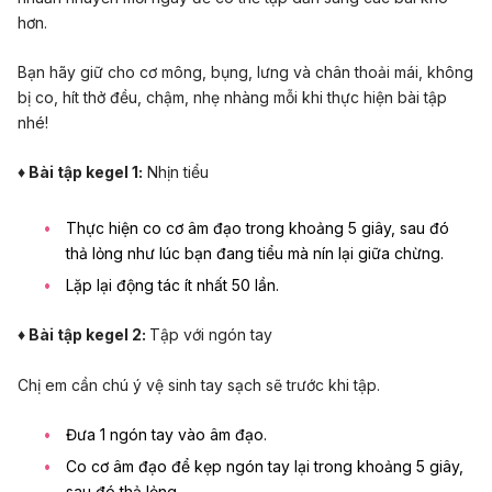
hơn.
Bạn hãy giữ cho cơ mông, bụng, lưng và chân thoải mái, không
bị co, hít thở đều, chậm, nhẹ nhàng mỗi khi thực hiện bài tập
nhé!
♦ Bài tập kegel 1
:
Nhịn tiểu
Thực hiện co cơ âm đạo trong khoảng 5 giây, sau đó
thả lỏng như lúc bạn đang tiểu mà nín lại giữa chừng.
Lặp lại động tác ít nhất 50 lần.
♦ Bài tập kegel 2
:
Tập với ngón tay
Chị em cần chú ý vệ sinh tay sạch sẽ trước khi tập.
Đưa 1 ngón tay vào âm đạo.
Co cơ âm đạo để kẹp ngón tay lại trong khoảng 5 giây,
sau đó thả lỏng.