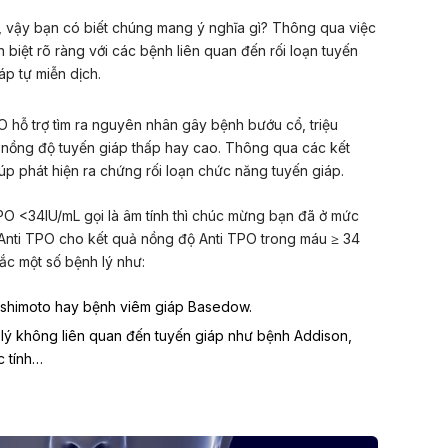
ì, vậy bạn có biết chúng mang ý nghĩa gì? Thông qua việc
 biệt rõ ràng với các bệnh liên quan đến rối loạn tuyến
p tự miễn dịch.
 hỗ trợ tìm ra nguyên nhân gây bệnh bướu cổ, triệu
 nồng độ tuyến giáp thấp hay cao. Thông qua các kết
p phát hiện ra chứng rối loạn chức năng tuyến giáp.
PO <34IU/mL gọi là âm tính thì chúc mừng bạn đã ở mức
 Anti TPO cho kết quả nồng độ Anti TPO trong máu ≥ 34
ắc một số bệnh lý như:
ashimoto hay bệnh viêm giáp Basedow.
 lý không liên quan đến tuyến giáp như bệnh Addison,
c tính…