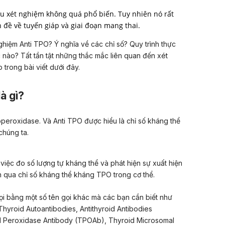
cầu xét nghiệm không quá phổ biến. Tuy nhiên nó rất
 đề về tuyến giáp và giai đoạn mang thai.
ghiệm Anti TPO? Ý nghĩa về các chỉ số? Quy trình thực
nào? Tất tần tật những thắc mắc liên quan đến xét
 trong bài viết dưới đây.
à gì?
roperoxidase. Và Anti TPO được hiểu là chỉ số kháng thể
chúng ta.
việc đo số lượng tự kháng thể và phát hiện sự xuất hiện
n qua chỉ số kháng thể kháng TPO trong cơ thể.
i bằng một số tên gọi khác mà các bạn cần biết như
hyroid Autoantibodies, Antithyroid Antibodies
id Peroxidase Antibody (TPOAb), Thyroid Microsomal