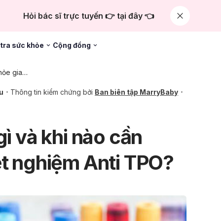
Hỏi bác sĩ trực tuyến 👉 tại đây 👈
tra sức khỏe
Cộng đồng
Chăm sóc sức khỏe gia đình
u
Thông tin kiểm chứng bởi
Ban biên tập MarryBaby
gì và khi nào cần
ét nghiệm Anti TPO?