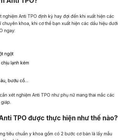
ệm Anti TPO?
t nghiệm Anti TPO định kỳ hay đợi đến khi xuất hiện các
ĩ chuyên khoa, khi cơ thể bạn xuất hiện các dấu hiệu dưới
PO ngay:
ột ngột
 chịu lạnh kém
o âu, bướu cổ…
 cần xét nghiệm Anti TPO như phụ nữ mang thai mắc các
 giáp.
 Anti TPO được thực hiện như thế nào?
úng tiêu chuẩn y khoa gồm có 2 bước cơ bản là lấy mẫu