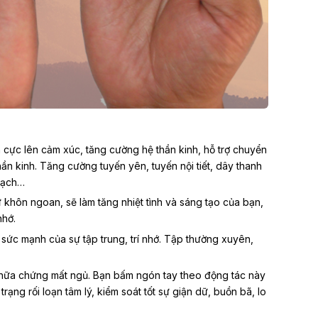
 cực lên cảm xúc, tăng cường hệ thần kinh, hỗ trợ chuyển
ần kinh. Tăng cường tuyến yên, tuyến nội tiết, dây thanh
mạch…
 khôn ngoan, sẽ làm tăng nhiệt tình và sáng tạo của bạn,
nhớ.
 sức mạnh của sự tập trung, trí nhớ. Tập thường xuyên,
ữa chứng mất ngủ. Bạn bấm ngón tay theo động tác này
rạng rối loạn tâm lý, kiểm soát tốt sự giận dữ, buồn bã, lo