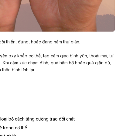
gồi thiền, đứng, hoặc đang nằm thư giãn.
yền oxy khắp cơ thể, tạo cảm giác bình yên, thoải mái, từ
n. Khi cảm xúc chạm đỉnh, quá hăm hở hoặc quá giận dữ,
hân bình tĩnh lại.
loại bỏ cách tăng cường trao đổi chất
 trong cơ thể