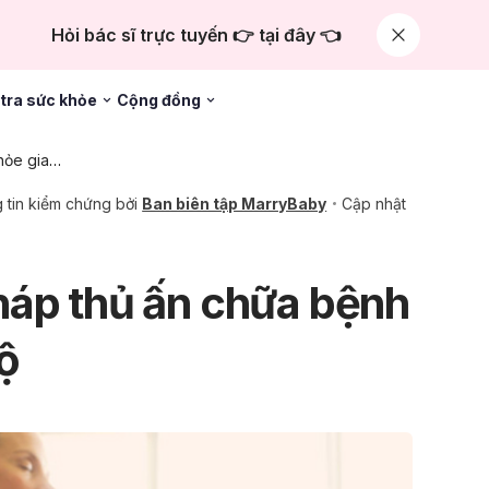
Hỏi bác sĩ trực tuyến 👉 tại đây 👈
tra sức khỏe
Cộng đồng
Chăm sóc sức khỏe gia đình
 tin kiểm chứng bởi
Ban biên tập MarryBaby
Cập nhật
áp thủ ấn chữa bệnh
ộ