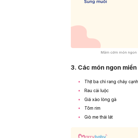
Mâm cơm món ngon mỗ
3. Các món ngon miền 
Thịt ba chỉ rang cháy cạn
Rau cải luộc
Giá xào lòng gà
Tôm rim
Giò me thái lát