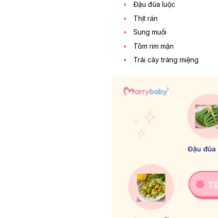
Đậu đũa luộc
Thịt rán
Sung muối
Tôm rim mặn
Trái cây tráng miệng