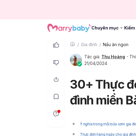
Chuyên mục
Kiểm 
Gia đình
Nấu ăn ngon
Tác giả:
Thu Hoàng
Thô
21/04/2024
30+ Thực đ
đình miền B
Ý nghĩa trong mỗi bữa cơm gia đ
Thực đơn hàng ngày cho gia đìn