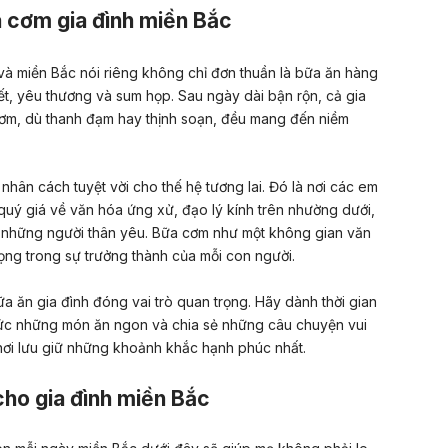
a cơm gia đình miền Bắc
và miền Bắc nói riêng không chỉ đơn thuần là bữa ăn hàng
t, yêu thương và sum họp. Sau ngày dài bận rộn, cả gia
m, dù thanh đạm hay thịnh soạn, đều mang đến niềm
nhân cách tuyệt vời cho thế hệ tương lai. Đó là nơi các em
quý giá về văn hóa ứng xử, đạo lý kính trên nhường dưới,
 những người thân yêu. Bữa cơm như một không gian văn
rọng trong sự trưởng thành của mỗi con người.
ữa ăn gia đình đóng vai trò quan trọng. Hãy dành thời gian
ức những món ăn ngon và chia sẻ những câu chuyện vui
nơi lưu giữ những khoảnh khắc hạnh phúc nhất.
ho gia đình miền Bắc