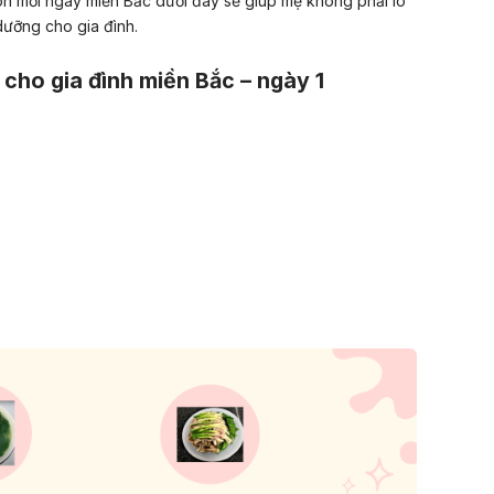
mỗi ngày miền Bắc dưới đây sẽ giúp mẹ không phải lo
dưỡng cho gia đình.
cho gia đình miền Bắc – ngày 1