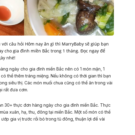
với câu hỏi Hôm nay ăn gì thì MarryBaby sẽ giúp bạn
ày cho gia đình miền Bắc trong 1 tháng. Đọc ngay để
gày nhé!
hàng ngày cho gia đình miền Bắc nên có 1 món mặn, 1
có thể thêm tráng miệng. Nếu không có thời gian thì bạn
ong siêu thị. Các món muối chua cũng có thể ăn trong vài
ại rất đưa cơm.
 bạn 30+ thực đơn hàng ngày cho gia đình miền Bắc. Thực
ùa xuân, hạ, thu, đông tại miền Bắc. Một số món có thể
 ướp gia vị trước rồi bỏ trong tủ đông, thuận lợi để vài