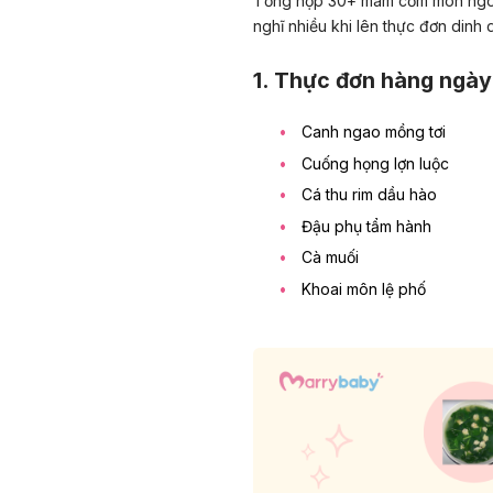
Tổng hợp 30+ mâm cơm món ngon 
nghĩ nhiều khi lên thực đơn dinh 
1. Thực đơn hàng ngày 
Canh ngao mồng tơi
Cuống họng lợn luộc
Cá thu rim dầu hào
Đậu phụ tẩm hành
Cà muối
Khoai môn lệ phố