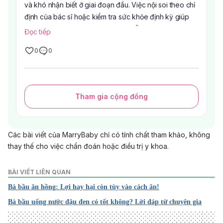
và khó nhận biết ở giai đoạn đầu. Việc nội soi theo chỉ
định của bác sĩ hoặc kiểm tra sức khỏe định kỳ giúp
theo dõi tình trạng hệ tiêu hóa và hỗ trợ phát hiện sớm
Đọc tiếp
các bất thường.
0
0
Tại Bệnh viện Âu Cơ, dịch vụ Nội soi tiêu hóa không
đau được đầu tư với:
Hệ thống nội soi Fujifilm (Nhật Bản)
Tích hợp Trí tuệ nhân tạo (AI) hỗ trợ bác sĩ trong quá
Tham gia cộng đồng
trình quan sát hình ảnh nội soi
Hình ảnh sắc nét, hỗ trợ đánh giá chính xác hơn
Quy trình nhẹ nhàng, đảm bảo an toàn theo quy trình
Các bài viết của MarryBaby chỉ có tính chất tham khảo, không
chuyên môn
thay thế cho việc chẩn đoán hoặc điều trị y khoa.
Đội ngũ bác sĩ giàu kinh nghiệm
Nội soi tiêu hóa được bác sĩ chỉ định trong nhiều
trường hợp như có triệu chứng đường tiêu hóa, cần
BÀI VIẾT LIÊN QUAN
kiểm tra theo dõi hoặc tầm soát theo độ tuổi và yếu tố
Bà bầu ăn hồng: Lợi hay hại còn tùy vào cách ăn!
nguy cơ.
Bà bầu uống nước đậu đen có tốt không? Lời đáp từ chuyên gia