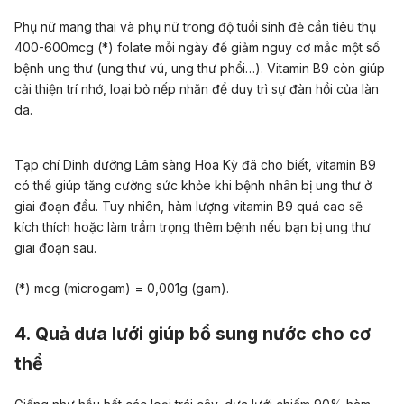
Phụ nữ mang thai và phụ nữ trong độ tuổi sinh đẻ cần tiêu thụ
400-600mcg (*) folate mỗi ngày để giảm nguy cơ mắc một số
bệnh ung thư (ung thư vú, ung thư phổi…). Vitamin B9 còn giúp
cải thiện trí nhớ, loại bỏ nếp nhăn để duy trì sự đàn hồi của làn
da.
Tạp chí Dinh dưỡng Lâm sàng Hoa Kỳ đã cho biết, vitamin B9
có thể giúp tăng cường sức khỏe khi bệnh nhân bị ung thư ở
giai đoạn đầu. Tuy nhiên, hàm lượng vitamin B9 quá cao sẽ
kích thích hoặc làm trầm trọng thêm bệnh nếu bạn bị ung thư
giai đoạn sau.
(*) mcg (microgam) = 0,001g (gam).
4. Quả dưa lưới giúp bổ sung nước cho cơ
thể