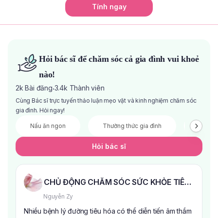
Tính ngay
Hỏi bác sĩ để chăm sóc cả gia đình vui khoẻ
nào!
2k
Bài đăng
3.4k
Thành viên
·
Cùng Bác sĩ trực tuyến thảo luận mẹo vặt và kinh nghiệm chăm sóc
gia đình. Hỏi ngay!
Nấu ăn ngon
Thường thức gia đình
Đầu tư 
Hỏi bác sĩ
CHỦ ĐỘNG CHĂM SÓC SỨC KHỎE TIÊU HÓA 
Nguyễn Zy
Nhiều bệnh lý đường tiêu hóa có thể diễn tiến âm thầm