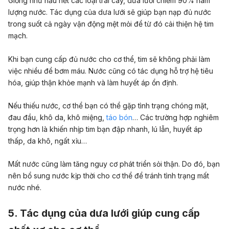
Giống như hầu hết các loại trái cây, dưa lưới chiếm 90% hàm
lượng nước. Tác dụng của dưa lưới sẽ giúp bạn nạp đủ nước
trong suốt cả ngày vận động mệt mỏi để từ đó cải thiện hệ tim
mạch.
Khi bạn cung cấp đủ nước cho cơ thể, tim sẽ không phải làm
việc nhiều để bơm máu. Nước cũng có tác dụng hỗ trợ hệ tiêu
hóa, giúp thận khỏe mạnh và làm huyết áp ổn định.
Nếu thiếu nước, cơ thể bạn có thể gặp tình trạng chóng mặt,
đau đầu, khô da, khô miệng,
táo bón
… Các trường hợp nghiêm
trọng hơn là khiến nhịp tim bạn đập nhanh, lú lẫn, huyết áp
thấp, da khô, ngất xỉu…
Mất nước cũng làm tăng nguy cơ phát triển sỏi thận. Do đó, bạn
nên bổ sung nước kịp thời cho cơ thể để tránh tình trạng mất
nước nhé.
5. Tác dụng của dưa lưới giúp cung cấp