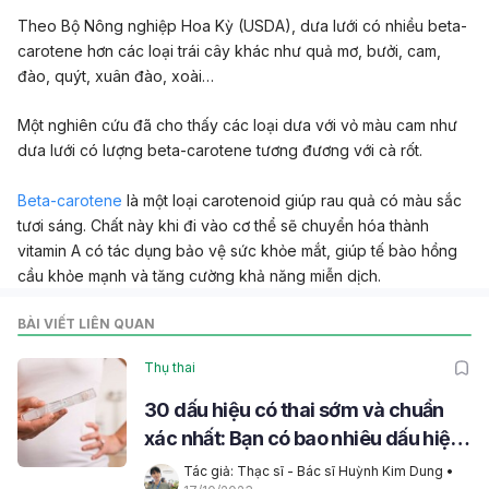
Theo Bộ Nông nghiệp Hoa Kỳ (USDA), dưa lưới có nhiều beta-
carotene hơn các loại trái cây khác như quả mơ, bưởi, cam,
đào, quýt, xuân đào, xoài…
Một nghiên cứu đã cho thấy các loại dưa với vỏ màu cam như
dưa lưới có lượng beta-carotene tương đương với cà rốt.
Beta-carotene
là một loại carotenoid giúp rau quả có màu sắc
tươi sáng. Chất này khi đi vào cơ thể sẽ chuyển hóa thành
vitamin A có tác dụng bảo vệ sức khỏe mắt, giúp tế bào hồng
cầu khỏe mạnh và tăng cường khả năng miễn dịch.
BÀI VIẾT LIÊN QUAN
Thụ thai
30 dấu hiệu có thai sớm và chuẩn
xác nhất: Bạn có bao nhiêu dấu hiệu
trong số này?
Tác giả: Thạc sĩ - Bác sĩ Huỳnh Kim Dung
 • 