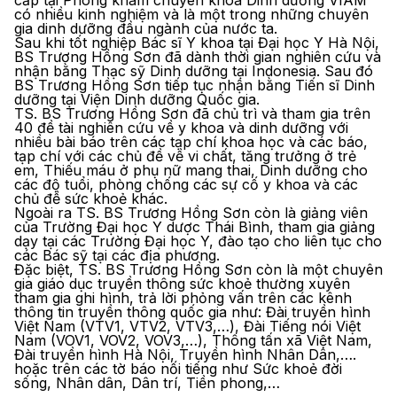
cấp tại Phòng khám chuyên khoa Dinh dưỡng VIAM
có nhiều kinh nghiệm và là một trong những chuyên
gia dinh dưỡng đầu ngành của nước ta.
Sau khi tốt nghiệp Bác sĩ Y khoa tại Đại học Y Hà Nội,
BS Trương Hồng Sơn đã dành thời gian nghiên cứu và
nhận bằng Thạc sỹ Dinh dưỡng tại Indonesia. Sau đó
BS Trương Hồng Sơn tiếp tục nhận bằng Tiến sĩ Dinh
dưỡng tại Viện Dinh dưỡng Quốc gia.
TS. BS Trương Hồng Sơn đã chủ trì và tham gia trên
40 đề tài nghiên cứu về y khoa và dinh dưỡng với
nhiều bài báo trên các tạp chí khoa học và các báo,
tạp chí với các chủ đề về vi chất, tăng trưởng ở trẻ
em, Thiếu máu ở phụ nữ mang thai, Dinh dưỡng cho
các độ tuổi, phòng chống các sự cố y khoa và các
chủ đề sức khoẻ khác.
Ngoài ra TS. BS Trương Hồng Sơn còn là giảng viên
của Trường Đại học Y dược Thái Bình, tham gia giảng
dạy tại các Trường Đại học Y, đào tạo cho liên tục cho
các Bác sỹ tại các địa phương.
Đặc biệt, TS. BS Trương Hồng Sơn còn là một chuyên
gia giáo dục truyền thông sức khoẻ thường xuyên
tham gia ghi hình, trả lời phỏng vấn trên các kênh
thông tin truyền thông quốc gia như: Đài truyền hình
Việt Nam (VTV1, VTV2, VTV3,…), Đài Tiếng nói Việt
Nam (VOV1, VOV2, VOV3,…), Thông tấn xã Việt Nam,
Đài truyền hình Hà Nội, Truyền hình Nhân Dân,….
hoặc trên các tờ báo nối tiếng như Sức khoẻ đời
sống, Nhân dân, Dân trí, Tiền phong,…