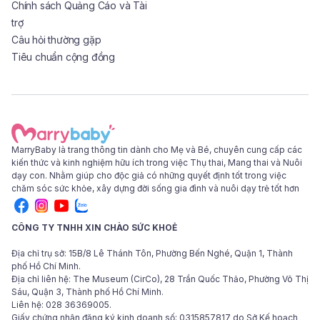
Chính sách Quảng Cáo và Tài
trợ
Câu hỏi thường gặp
Tiêu chuẩn cộng đồng
MarryBaby là trang thông tin dành cho Mẹ và Bé, chuyên cung cấp các
kiến thức và kinh nghiệm hữu ích trong việc Thụ thai, Mang thai và Nuôi
dạy con. Nhằm giúp cho độc giả có những quyết định tốt trong việc
chăm sóc sức khỏe, xây dựng đời sống gia đình và nuôi dạy trẻ tốt hơn
CÔNG TY TNHH XIN CHÀO SỨC KHOẺ
Địa chỉ trụ sở: 15B/8 Lê Thánh Tôn, Phường Bến Nghé, Quận 1, Thành
phố Hồ Chí Minh.
Địa chỉ liên hệ: The Museum (CirCo), 28 Trần Quốc Thảo, Phường Võ Thị
Sáu, Quận 3, Thành phố Hồ Chí Minh.
Liên hệ: 028 36369005.
Giấy chứng nhận đăng ký kinh doanh số: 0315857817 do Sở Kế hoạch